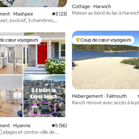
Cottage ⋅ Harwich
Maison au bord du lac à Harwich :
ur la base de 15 commentaires : 4,8 sur 5
ent ⋅ Mashpee
Évaluation moyenne sur la base de 23 co
5 (23)
plus, 3 salles de bain
et, exclusif, 3 chambres,
e bain, peut accueillir
es,
de cœur voyageurs
Coup de cœur voyageurs
 cœur voyageurs les plus appréciés
Coups de cœur voyageurs les p
Hébergement ⋅ Falmouth
Ranch rénové avec accès à la p
r la base de 35 commentaires : 4,97 sur 5
ent ⋅ Hyannis
Évaluation moyenne sur la base de 56 co
5 (56)
 plages et centre-ville de
*JACUZZI*Clim*