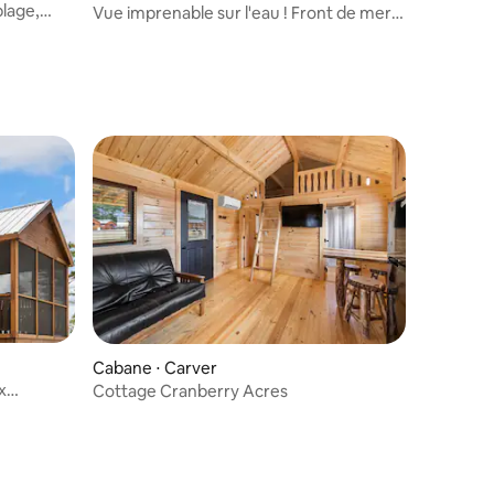
plage,
Vue imprenable sur l'eau ! Front de mer,
jacuzzi et plus encore !
ntaires : 4,86 sur 5
Cabane ⋅ Carver
x
Cottage Cranberry Acres