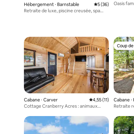
Oasis fami
Hébergement ⋅ Barnstable
Évaluation moyenne 
5 (36)
jacuzzi, 
Retraite de luxe, piscine creusée, spa
10 personnes
Coup de
Coup de
Cabane ⋅ Carver
Évaluation moyenne su
4,55 (11)
Cabane ⋅
Cottage Cranberry Acres : animaux
Retraite 
acceptés