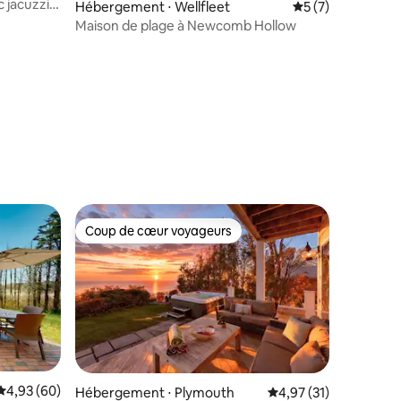
 jacuzzi
Hébergement ⋅ Wellfleet
Évaluation moyenn
5 (7)
Maison de plage à Newcomb Hollow
Coup de cœur voyageurs
Coup de cœur voyageurs
Évaluation moyenne sur la base de 60 commentaires : 4,93 sur 5
4,93 (60)
mmentaires : 5 sur 5
Hébergement ⋅ Plymouth
Évaluation moyenne su
4,97 (31)