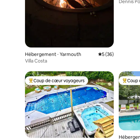
Dennis Po
foyer – 
Hébergement ⋅ Yarmouth
Évaluation moyenne 
5 (36)
Villa Costa
Coup de cœur voyageurs
Coup 
Coups de cœur voyageurs les plus appréciés
Coups de
Hébergem