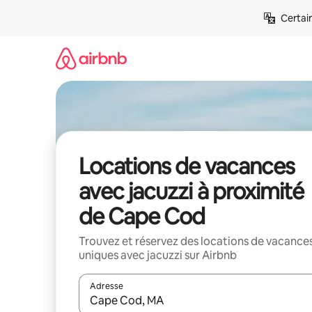
Aller
Certai
directement
au
contenu
Locations de vacances
avec jacuzzi à proximité
de Cape Cod
Trouvez et réservez des locations de vacance
uniques avec jacuzzi sur Airbnb
Adresse
Lorsque les résultats s'affichent, utilisez les flèc