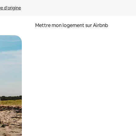
ue d'origine
Mettre mon logement sur Airbnb
sant glisser.