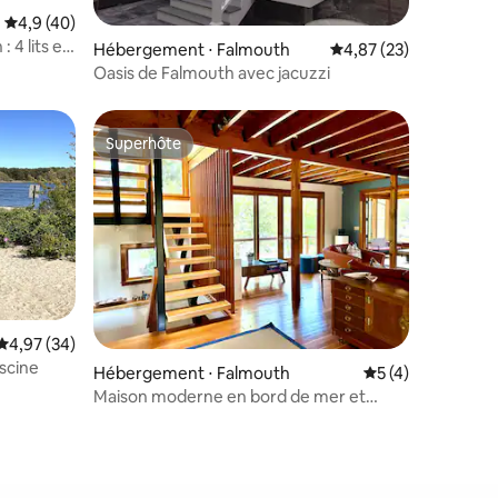
Évaluation moyenne sur la base de 40 commentaires : 4,9 sur 5
4,9 (40)
 4 lits et
mmentaires : 5 sur 5
Hébergement ⋅ Falmouth
Évaluation moyenne su
4,87 (23)
Oasis de Falmouth avec jacuzzi
Superhôte
lus appréciés
Superhôte
Évaluation moyenne sur la base de 34 commentaires : 4,97 sur 5
4,97 (34)
iscine
Hébergement ⋅ Falmouth
Évaluation moyenn
5 (4)
Maison moderne en bord de mer et
plage exclusive de Quissett
mmentaires : 5 sur 5