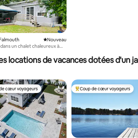
 Falmouth
Nouvel hébergement
Nouveau
dans un chalet chaleureux à
d
es locations de vacances dotées d'un ja
de cœur voyageurs
Coup de cœur voyageurs
 cœur voyageurs les plus appréciés
Coups de cœur voyageurs les p