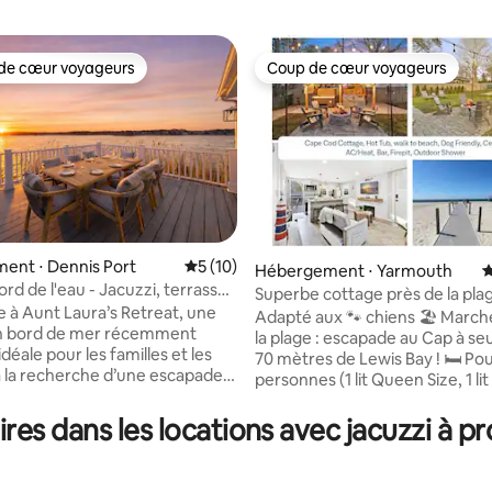
de cœur voyageurs
Coup de cœur voyageurs
 cœur voyageurs les plus appréciés
Coup de cœur voyageurs
ent ⋅ Dennis Port
Évaluation moyenne sur la base de 10 co
5 (10)
Hébergement ⋅ Yarmouth
É
rd de l'eau - Jacuzzi, terrasse
Superbe cottage près de la plag
la base de 581 commentaires : 4,88 sur 5
 l'eau
 à Aunt Laura’s Retreat, une
dans le jardin et jacuzzi
Adapté aux 🐾 chiens 🏖️ Marchez jusqu'à
n bord de mer récemment
la plage : escapade au Cap à s
déale pour les familles et les
70 mètres de Lewis Bay ! 🛏️ Pour 6
 la recherche d’une escapade
personnes (1 lit Queen Size, 1 lit
 à Cape Cod. Profitez d’une vue
lits jumeaux) dans un chalet co
e sur l’eau depuis chaque
🛁 Détendez-vous et détendez
es dans les locations avec jacuzzi à 
un accès direct à Swan Pond
profitez de la pergola avec jacu
e du kayak et de superbes
tiki. Douche extérieure, barbe
e soleil pour terminer la
foyer. ❄️🔥 Confort toute l'anné