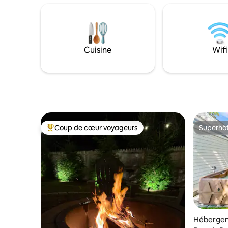
journée. 
kitchenette. Promenez-vous jusqu’au
dînez sur 
charmant centre-ville de Wellfleet ou
relaxez-vo
rendez-vous en voiture, à quelques
dispose d
kilomètres, sur des plages océaniques,
confortables. - Accès direct 
au bord d’étangs d’eau douce et sur des
Cuisine
Wifi
cygnes - 
sentiers pittoresques. Réservez une
Sea Stree
séance privée dans notre espace spa où
ferroviai
vous pourrez profiter de notre jacuzzi et
restauran
de notre sauna chauffé au bois. (Sans
frais supplémentaires !)
Coup de cœur voyageurs
Superhô
Coups de cœur voyageurs les plus appréciés
Superhô
Hébergem