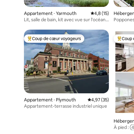
Appartement ⋅ Yarmouth
Évaluation moyenne s
4,8 (15)
Hébergem
Lit, salle de bain, kit avec vue sur l'océan.
Popponess
Terrasse. Spa.
4 salles d
6 personn
Coup de cœur voyageurs
Coup 
Coups de cœur voyageurs les plus appréciés
Coups de
Appartement ⋅ Plymouth
Évaluation moyenne su
4,97 (35)
Appartement-terrasse industriel unique
Hébergem
À pied : ④
Hyannis 