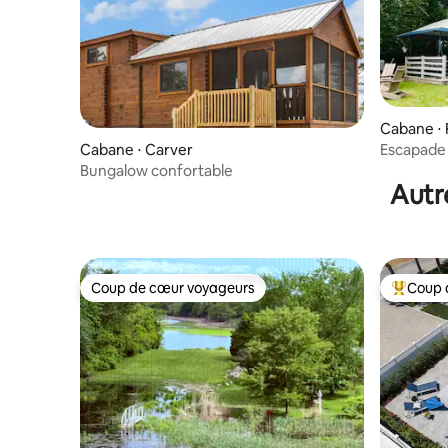
Cabane ⋅
Escapade 
Cabane ⋅ Carver
Cape Co
Bungalow confortable
Autr
Coup de cœur voyageurs
Coup 
Coup de cœur voyageurs
Coups de