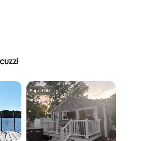
cuzzi
Superhôte
lus appréciés
Superhôte