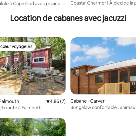
Coastal Charmer ! À pied de la 
liale à Cape Cod avec piscine,
sur la base de 36 commentaires : 5 sur 5
calme, couchers de soleil !
jeux et chambre pour enfants
Location de cabanes avec jacuzzi
 cœur voyageurs
 cœur voyageurs
Cabane ⋅ Carver
r la base de 11 commentaires : 4,55 sur 5
 Falmouth
Évaluation moyenne sur la base de 7 comme
4,86 (7)
Bungalow confortable : animau
relaxante à Falmouth
acceptés