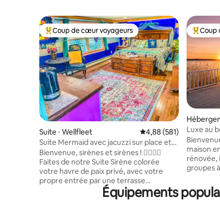
Coup de cœur voyageurs
Coup 
Coups de cœur voyageurs les plus appréciés
Coups de
Hébergem
Luxe au bo
Suite ⋅ Wellfleet
Évaluation moyenne sur 
4,88 (581)
et vue sur
Bienvenue
Suite Mermaid avec jacuzzi sur place et
maison e
sauna au feu de bois
Bienvenue, sirènes et sirènes ! 🧜‍♀️🧜‍♂️
rénovée, i
Faites de notre Suite Sirène colorée
groupes à
votre havre de paix privé, avec votre
relaxante
propre entrée par une terrasse
magnifiqu
Équipements populair
ensoleillée dans la cime des arbres, un lit
pièce, d’
King Size aussi confortable qu'un lagon,
pour fair
une salle de bain attenante pour vous
couchers d
éclabousser et une adorable