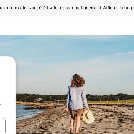
nes informations ont été traduites automatiquement. 
Afficher la lang
s
hes vers le haut et vers le bas pour les parcourir ou en appuyant et en fai