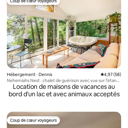
Coup de cœur voyageurs
Coup de cœur voyageurs
Hébergement ⋅ Dennis
Évaluation mo
4,97 (58)
Nehemiahs Nest : chalet de guérison avec vue sur l'étang
Location de maisons de vacances au
à Cape Cod
bord d'un lac et avec animaux acceptés
Coup de cœur voyageurs
Coup de cœur voyageurs