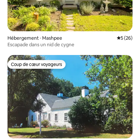
Hébergement ⋅ Mashpee
Évaluation
5 (26)
Escapade dans un nid de cygne
Coup de cœur voyageurs
Coup de cœur voyageurs