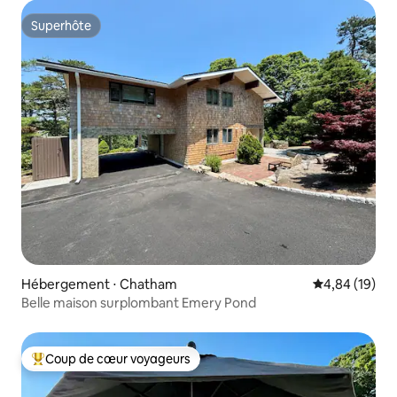
Superhôte
Superhôte
Hébergement ⋅ Chatham
Évaluation mo
4,84 (19)
Belle maison surplombant Emery Pond
Coup de cœur voyageurs
Coups de cœur voyageurs les plus appréciés