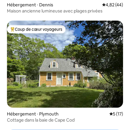
Hébergement ⋅ Dennis
Évaluation mo
4,82 (44)
Maison ancienne lumineuse avec plages privées
Coup de cœur voyageurs
Coups de cœur voyageurs les plus appréciés
Hébergement ⋅ Plymouth
Évaluation
5 (17)
Cottage dans la baie de Cape Cod