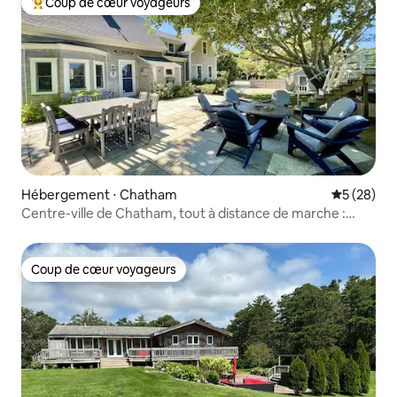
Coup de cœur voyageurs
Coups de cœur voyageurs les plus appréciés
Hébergement ⋅ Chatham
Évaluation
5 (28)
Centre-ville de Chatham, tout à distance de marche :
4 chambres et plus
Coup de cœur voyageurs
Coup de cœur voyageurs