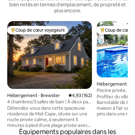
bien notés en termes d'emplacement, de propreté et
plus encore.
Coup de cœur voyageurs
Coup de cœur 
Coups de cœur voyageurs les plus appréciés
Coups de cœur vo
Hébergement ⋅ Ba
Piscine privée, prè
Hébergement ⋅ Brewster
Évaluation moyenne sur la base 
4,93 (162)
3 chambres/3 salle
Profitez du village
4 chambres/3 salles de bain | À deux pas
climatisation cent
Barnstable de Cotu
de l'étang | Porche vitré | Table de jardin |
Détendez-vous dans cette spacieuse
maison à l'air cent
Climatisation
résidence de Mid-Cape, située sur une
pins dans une rue 
route privée calme, à seulement 5
privée fermée (no
minutes à pied d'une plage privée avec
arrière, foyer, gr
Équipements populaires dans les
piscine et d'un étang. Canoë inclus !
pâtés de maisons 