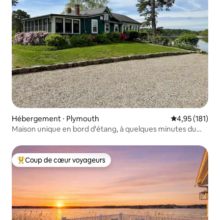
Hébergement ⋅ Plymouth
Évaluation moy
4,95 (181)
Maison unique en bord d'étang, à quelques minutes du
centre-ville
Coup de cœur voyageurs
Coups de cœur voyageurs les plus appréciés