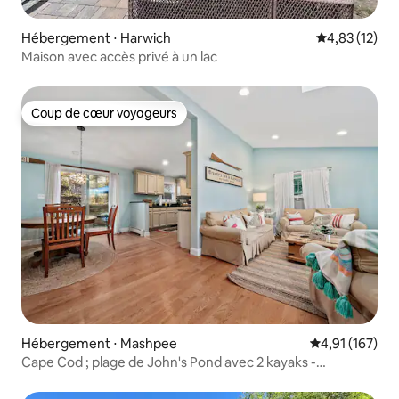
Hébergement ⋅ Harwich
Évaluation mo
4,83 (12)
Maison avec accès privé à un lac
Coup de cœur voyageurs
Coup de cœur voyageurs
Hébergement ⋅ Mashpee
Évaluation moy
4,91 (167)
Cape Cod ; plage de John's Pond avec 2 kayaks -
Superhôte !