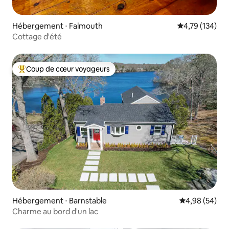
Hébergement ⋅ Falmouth
Évaluation moy
4,79 (134)
Cottage d'été
Coup de cœur voyageurs
Coups de cœur voyageurs les plus appréciés
Hébergement ⋅ Barnstable
Évaluation mo
4,98 (54)
Charme au bord d'un lac