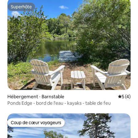
Superhôte
Superhôte
Hébergement ⋅ Barnstable
Évaluatio
5 (4)
Ponds Edge - bord de l'eau - kayaks - table de feu
Coup de cœur voyageurs
Coup de cœur voyageurs