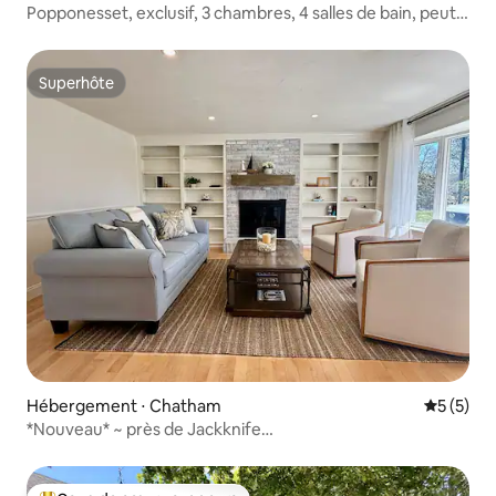
Popponesset, exclusif, 3 chambres, 4 salles de bain, peut
accueillir 6 personnes,
Superhôte
Superhôte
Hébergement ⋅ Chatham
Évaluatio
5 (5)
*Nouveau* ~ près de Jackknife
Beach/Wequassett/Gameroom