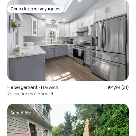
Coup de cœur voyageurs
Coup de cœur voyageurs
Hébergement ⋅ Harwich
Évaluation mo
4,94 (31)
7e vacances à Harwich
Superhôte
Superhôte