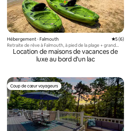
Hébergement ⋅ Falmouth
Évaluatio
5 (6)
Retraite de rêve à Falmouth, à pied de la plage + grand
Location de maisons de vacances de
jardin !
luxe au bord d'un lac
Coup de cœur voyageurs
Coup de cœur voyageurs