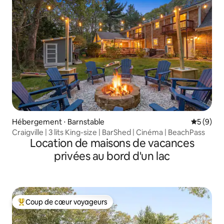
Hébergement ⋅ Barnstable
Évaluatio
5 (9)
Craigville | 3 lits King-size | BarShed | Cinéma | BeachPass
Location de maisons de vacances
privées au bord d'un lac
Coup de cœur voyageurs
Coups de cœur voyageurs les plus appréciés