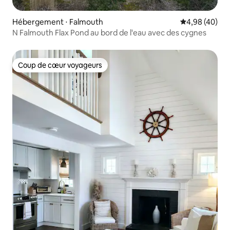
Hébergement ⋅ Falmouth
Évaluation mo
4,98 (40)
N Falmouth Flax Pond au bord de l'eau avec des cygnes
Coup de cœur voyageurs
Coup de cœur voyageurs