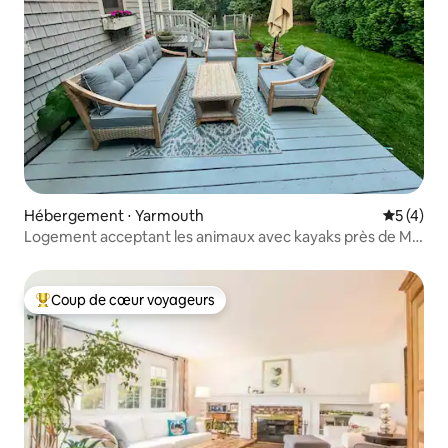
Hébergement ⋅ Yarmouth
Évaluatio
5 (4)
Logement acceptant les animaux avec kayaks près de Mill
Pond
Coup de cœur voyageurs
Coups de cœur voyageurs les plus appréciés