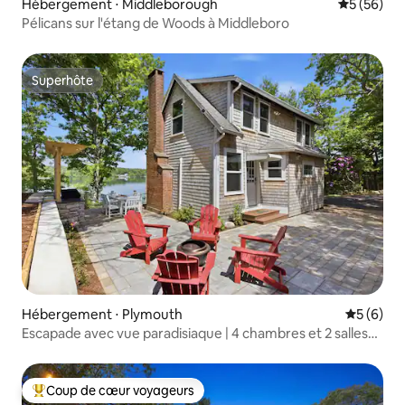
Hébergement ⋅ Middleborough
Évaluation
5 (56)
Pélicans sur l'étang de Woods à Middleboro
Superhôte
Superhôte
Hébergement ⋅ Plymouth
Évaluatio
5 (6)
Escapade avec vue paradisiaque | 4 chambres et 2 salles
de bain | Superbe vue sur le lac
Coup de cœur voyageurs
Coups de cœur voyageurs les plus appréciés