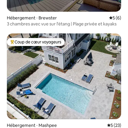
Hébergement ⋅ Brewster
Évaluatio
5 (6)
3 chambres avec vue sur l'étang | Plage privée et kayaks
Coup de cœur voyageurs
Coups de cœur voyageurs les plus appréciés
Hébergement ⋅ Mashpee
Évaluation
5 (23)