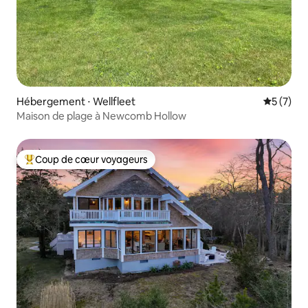
Hébergement ⋅ Wellfleet
Évaluatio
5 (7)
Maison de plage à Newcomb Hollow
Coup de cœur voyageurs
Coups de cœur voyageurs les plus appréciés