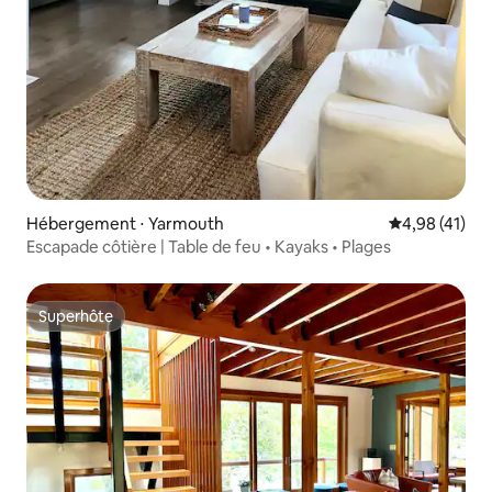
Hébergement ⋅ Yarmouth
Évaluation mo
4,98 (41)
Escapade côtière | Table de feu • Kayaks • Plages
Superhôte
Superhôte