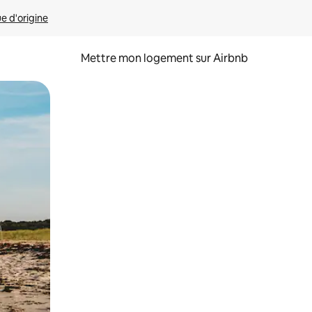
ue d'origine
Mettre mon logement sur Airbnb
sant glisser.