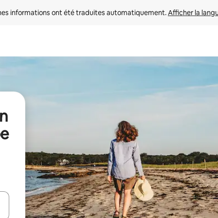
nes informations ont été traduites automatiquement. 
Afficher la lang
en
pe
hes vers le haut et vers le bas pour les parcourir ou en appuyant et en fai