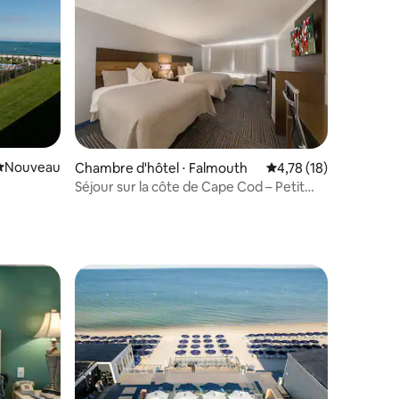
Nouvel hébergement
Nouveau
taires : 4,89 sur 5
Chambre d'hôtel ⋅ Falmouth
Évaluation moyenne su
4,78 (18)
Séjour sur la côte de Cape Cod – Petit
déjeuner et stationnement gratuits