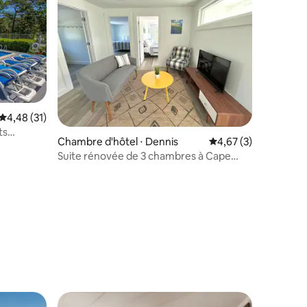
Évaluation moyenne sur la base de 31 commentaires : 4,48 sur 5
4,48 (31)
ts
Chambre d'hôtel ⋅ Dennis
Évaluation moyenne s
4,67 (3)
Suite rénovée de 3 chambres à Cape
Cod avec piscine !
taires : 4,48 sur 5