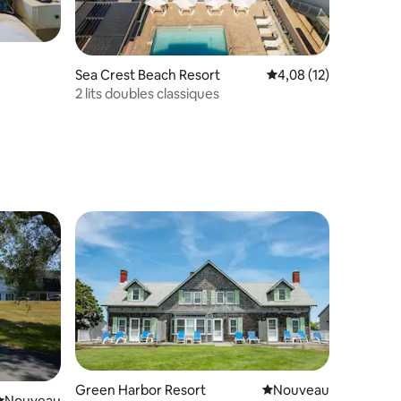
Sea Crest Beach Resort
Évaluation moyenne su
4,08 (12)
u
2 lits doubles classiques
Green Harbor Resort
Nouvel hébergement
Nouveau
ntaires : 4,24 sur 5
Nouvel hébergement
Nouveau