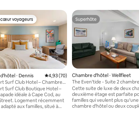
 cœur voyageurs
Superhôte
 cœur voyageurs
Superhôte
Chambre d'hôtel ⋅ Wellfleet
'hôtel ⋅ Dennis
Évaluation moyenne sur la base de 70 commen
4,93 (70)
The Even'tide - Suite 2 chambr
rt Surf Club Hotel – Chambre
e avec lit King Size
Cette suite de luxe de deux c
rt Surf Club Boutique Hotel –
deuxième étage est parfaite po
apade idéale à Cape Cod, au
familles qui veulent plus qu'une
 Street. Logement récemment
chambre d'hôtel ou deux coupl
adapté aux familles, situé à
voyageant ensemble. Il y a be
5 minutes de la plage, sur la
d'espace pour 6 personnes. L
 à proximité des meilleurs
principale spacieuse dispose d'u
ts, magasins et attractions.
Size, d'une télévision et d'une v
e notre piscine extérieure, de
piscine. La deuxième chambre 
zzi et de notre mini arcade. Les