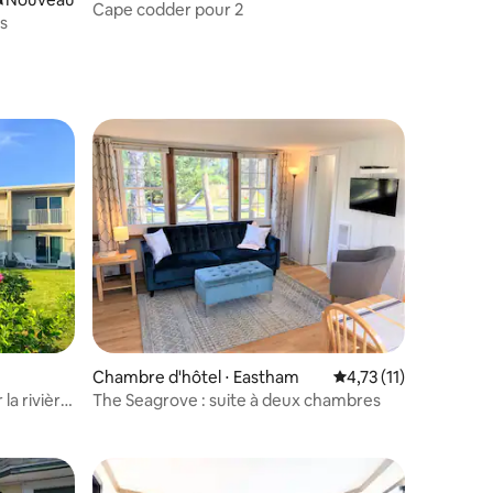
Cape codder pour 2
s
Chambre d'hôtel ⋅ Eastham
Évaluation moyenne s
4,73 (11)
ntaires : 4,62 sur 5
la rivière
The Seagrove : suite à deux chambres