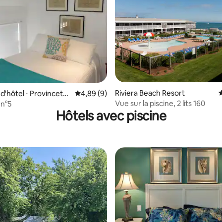
Riviera Beach Resort
r la base de 13 commentaires : 4,77 sur 5
'hôtel ⋅ Provinceto
Évaluation moyenne sur la base de 9 commen
4,89 (9)
Vue sur la piscine, 2 lits 160
n°5
Hôtels avec piscine