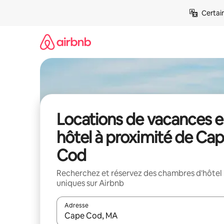
Aller
Certai
directement
au
contenu
Locations de vacances 
hôtel à proximité de Ca
Cod
Recherchez et réservez des chambres d'hôtel
uniques sur Airbnb
Adresse
Lorsque les résultats s'affichent, utilisez les flèc