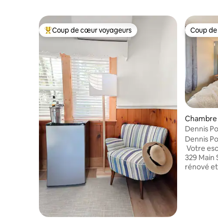
Coup de cœur voyageurs
Coup de
Coups de cœur voyageurs les plus appréciés
Coup de
Chambre d
Dennis Po
confortabl
Dennis Po
Votre esc
329 Main
rénové et 
seulement 
Route 28,
restauran
Profitez d
notre jacu