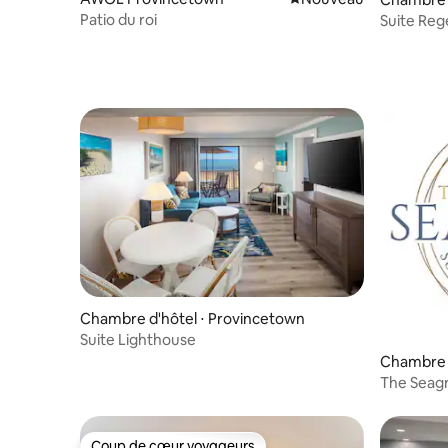
e
Patio du roi
Suite Re
Chambre d'hôtel ⋅ Provincetown
Suite Lighthouse
Chambre d
The Seagr
Size
Coup de cœur voyageurs