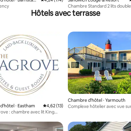
gency
Chambre Standard 2 lits double
Hôtels avec terrasse
Chambre d'hôtel ⋅ Yarmouth
'hôtel ⋅ Eastham
Évaluation moyenne sur la base de 13 comme
4,62 (13)
Complexe hôtelier avec vue sur 
ove : chambre avec lit King
à Cape Cod