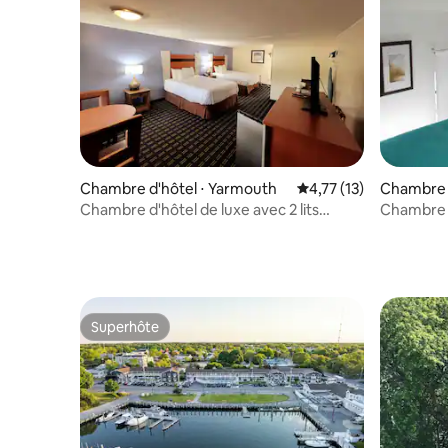
Chambre d'hôtel ⋅ Yarmouth
Évaluation moyenne su
4,77 (13)
Chambre d
wn
Chambre d'hôtel de luxe avec 2 lits
Chambre 
Queen Size
Superhôte
Superhôte