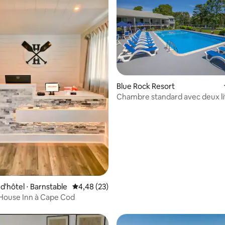
Blue Rock Resort
ur la base de 8 commentaires : 4,75 sur 5
Chambre standard avec deux li
doubles
'hôtel ⋅ Barnstable
Évaluation moyenne sur la base de 23 commen
4,48 (23)
House Inn à Cape Cod