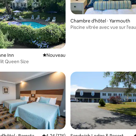
Chambre d'hôtel ⋅ Yarmouth
Piscine vitrée avec vue sur l'ea
ne Inn
Nouvel hébergement
Nouveau
lit Queen Size
'hôtel ⋅ Barnstabl
Évaluation moyenne sur la base de 174 comme
4,24 (174)
Sandwich Lodge & Resort