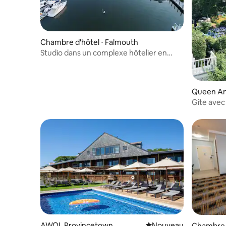
Chambre d'hôtel ⋅ Falmouth
Studio dans un complexe hôtelier en
bord de mer à Cape Cod
Queen An
Gîte avec 
AWOL Provincetown
Nouvel hébergement
Nouveau
Chambre d