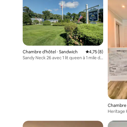
Chambre d'hôtel ⋅ Sandwich
Évaluation moyenne s
4,75 (8)
Sandy Neck 26 avec 1 lit queen à 1 mile de
la plage
Chambre d
Heritage 