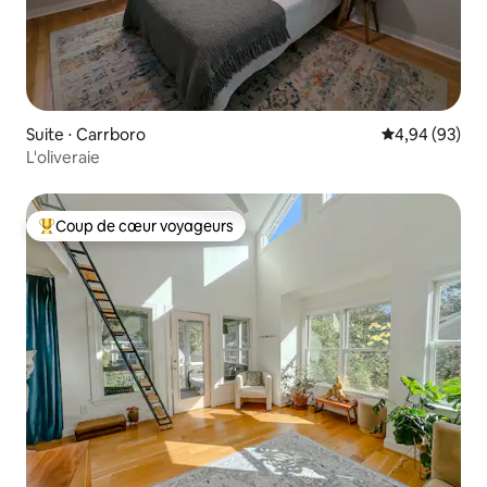
Suite ⋅ Carrboro
Évaluation mo
4,94 (93)
L'oliveraie
Coup de cœur voyageurs
Coups de cœur voyageurs les plus appréciés