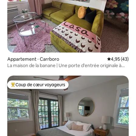
noter que les marches peuvent sembler
courtes et la montée raide.
Appartement ⋅ Carrboro
Évaluation mo
4,95 (43)
La maison de la banane | Une porte d'entrée originale à
Carrboro
Coup de cœur voyageurs
Coups de cœur voyageurs les plus appréciés