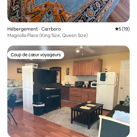
Hébergement ⋅ Carrboro
Évaluation
5 (19)
Magnolia Place (King Size, Queen Size)
Coup de cœur voyageurs
Coup de cœur voyageurs