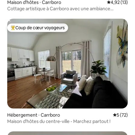
Maison d'hôtes ⋅ Carrboro
Évaluation mo
4,92 (13)
Cottage artistique à Carrboro avec une ambiance
moderne du milieu du siècle
Coup de cœur voyageurs
Coups de cœur voyageurs les plus appréciés
Hébergement ⋅ Carrboro
Évaluation
5 (72)
Maison d'hôtes du centre-ville - Marchez partout !