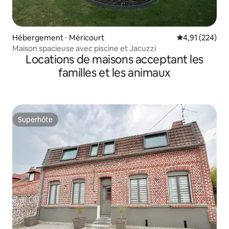
Hébergement ⋅ Méricourt
Évaluation moy
4,91 (224)
Maison spacieuse avec piscine et Jacuzzi
Locations de maisons acceptant les
familles et les animaux
Superhôte
Superhôte