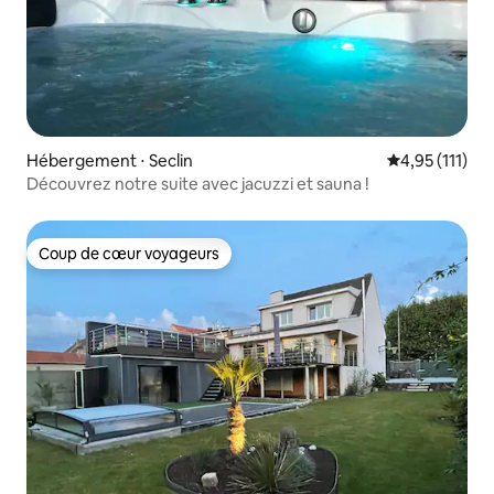
Hébergement ⋅ Seclin
Évaluation mo
4,95 (111)
Découvrez notre suite avec jacuzzi et sauna !
Coup de cœur voyageurs
Coup de cœur voyageurs