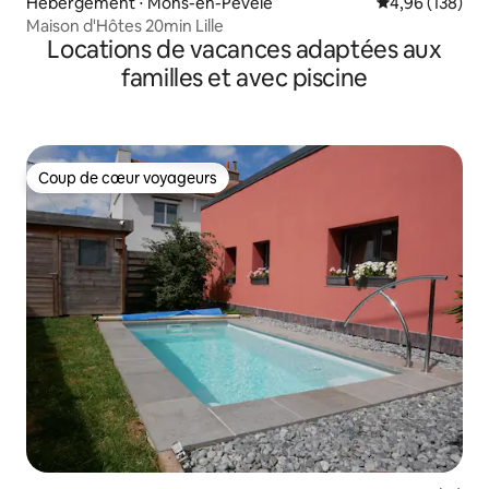
Hébergement ⋅ Mons-en-Pévèle
Évaluation moy
4,96 (138)
Maison d'Hôtes 20min Lille
Locations de vacances adaptées aux
familles et avec piscine
Coup de cœur voyageurs
Coup de cœur voyageurs