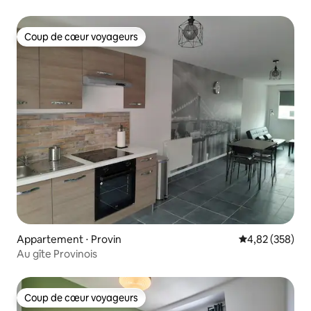
Coup de cœur voyageurs
Coup de cœur voyageurs
Appartement ⋅ Provin
Évaluation moy
4,82 (358)
Au gîte Provinois
Coup de cœur voyageurs
Coup de cœur voyageurs