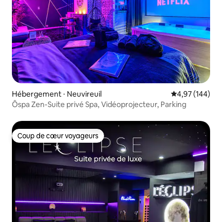
Hébergement ⋅ Neuvireuil
Évaluation moy
4,97 (144)
Ôspa Zen-Suite privé Spa, Vidéoprojecteur, Parking
Coup de cœur voyageurs
Coup de cœur voyageurs