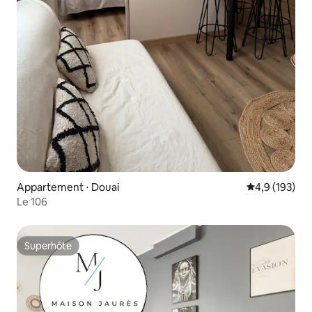
Appartement ⋅ Douai
Évaluation mo
4,9 (193)
Le 106
Superhôte
Superhôte