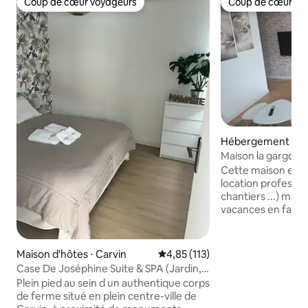
Coup de cœur voyageurs
Coup de cœur vo
Coup de cœur voyageurs
Coup de cœur vo
Hébergement ⋅ Ca
Maison la gargouil
Cette maison est i
location professi
chantiers ...) mai
vacances en famil
pour du tourisme. L'arrivée et le dépar
se font de manièr
boîte à clé, ou av
Maison d'hôtes ⋅ Carvin
Évaluation moyenne sur la base 
4,85 (113)
vous souhaitez être accue
Case De Joséphine Suite & SPA (Jardin,
renseignement o
Parking)
Plein pied au sein d un authentique corps
particulières n'hés
de ferme situé en plein centre-ville de
contacter Nous ha