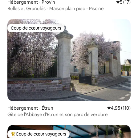
Hébergement ⋅ Provin
Évaluation
5 (17)
Bulles et Granulés - Maison plain pied - Piscine
Coup de cœur voyageurs
Coup de cœur voyageurs
Hébergement ⋅ Étrun
Évaluation moy
4,95 (110)
Gîte de l'Abbaye d'Etrun et son parc de verdure
Coup de cœur voyageurs
Coups de cœur voyageurs les plus appréciés