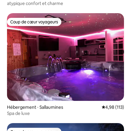
atypique confort et charme
Coup de cœur voyageurs
Coup de cœur voyageurs
Hébergement ⋅ Sallaumines
Évaluation moy
4,98 (113)
Spa de luxe