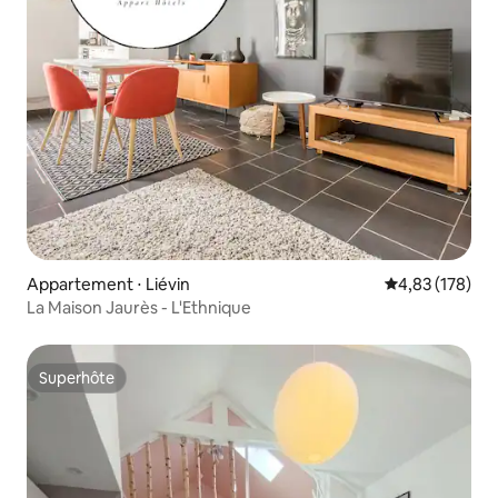
Appartement ⋅ Liévin
Évaluation moy
4,83 (178)
La Maison Jaurès - L'Ethnique
Superhôte
Superhôte