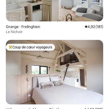
Grange ⋅ Frelinghien
Évaluation moy
4,92 (181)
Le Nichoir
Coup de cœur voyageurs
Coups de cœur voyageurs les plus appréciés