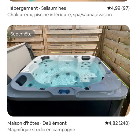
Hébergement ⋅ Sallaumines
Évaluation mo
4,99 (97)
Chaleureux, piscine intérieure, spa/sauna,évasion
Superhôte
Superhôte
Maison d'hôtes ⋅ Deûlémont
Évaluation moy
4,82 (240)
Magnifique studio en campagne