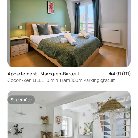
Appartement ⋅ Marcq-en-Barœul
Évaluation mo
4,91 (111)
Cocon-Zen LILLE 10 min Tram300m Parking gratuit
Superhôte
Superhôte