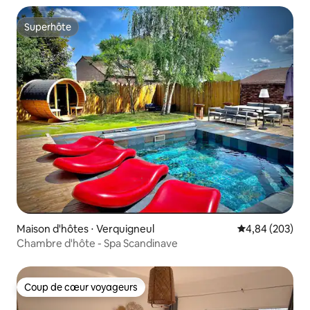
Superhôte
Superhôte
Maison d'hôtes ⋅ Verquigneul
Évaluation moy
4,84 (203)
Chambre d'hôte - Spa Scandinave
Coup de cœur voyageurs
Coup de cœur voyageurs