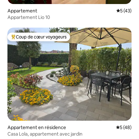
Appartement
Évaluation
5 (43)
Appartement Lio 10
Coup de cœur voyageurs
Coups de cœur voyageurs les plus appréciés
Appartement en résidence
Évaluation
5 (48)
Casa Lola, appartement avec jardin