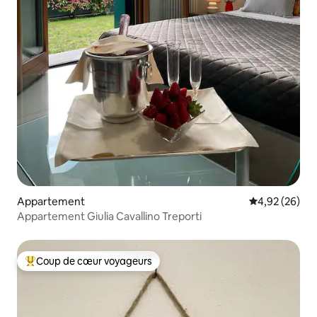
Appartement
Évaluation mo
4,92 (26)
Appartement Giulia Cavallino Treporti
Coup de cœur voyageurs
Coups de cœur voyageurs les plus appréciés