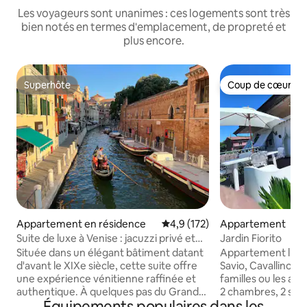
Les voyageurs sont unanimes : ces logements sont très
bien notés en termes d'emplacement, de propreté et
plus encore.
Superhôte
Coup de cœur vo
Superhôte
Coup de cœur vo
Appartement en résidence
Évaluation moyenne sur la base
4,9 (172)
Appartement
Suite de luxe à Venise : jacuzzi privé et
Jardin Fiorito
design
Située dans un élégant bâtiment datant
Appartement lumin
d'avant le XIXe siècle, cette suite offre
Savio, Cavallino Tr
une expérience vénitienne raffinée et
familles ou les amis
authentique. À quelques pas du Grand
2 chambres, 2 sall
Équipements populaires dans les
Canal, il se trouve à 5 minutes à pied de
cuisine, d'un coin