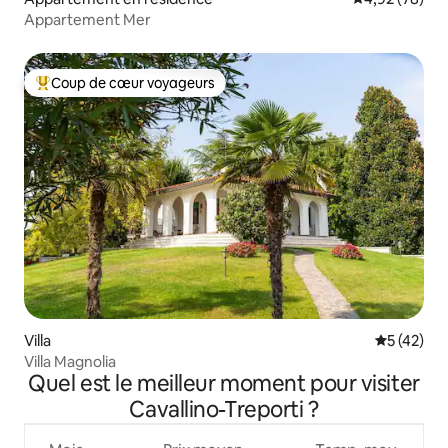
Appartement Mer
Coup de cœur voyageurs
Coups de cœur voyageurs les plus appréciés
Villa
Évaluation
5 (42)
Villa Magnolia
Quel est le meilleur moment pour visiter
Cavallino-Treporti ?