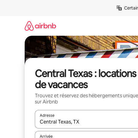
Aller
Certai
directement
au
contenu
Central Texas : locations
de vacances
Trouvez et réservez des hébergements uniqu
sur Airbnb
Adresse
Lorsque les résultats s'affichent, utilisez les flèc
Arrivée