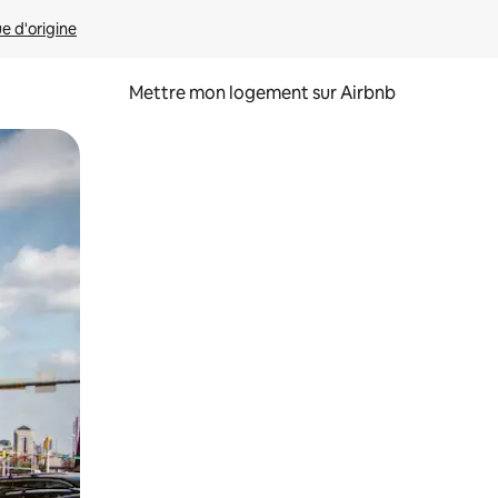
ue d'origine
Mettre mon logement sur Airbnb
sant glisser.