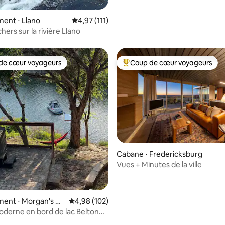
massage, yoga, vignoble !
ent ⋅ Llano
Évaluation moyenne sur la base de 111 comme
4,97 (111)
chers sur la rivière Llano
de cœur voyageurs
Coup de cœur voyageurs
 cœur voyageurs les plus appréciés
Coups de cœur voyageurs les p
 la base de 271 commentaires : 4,95 sur 5
Cabane ⋅ Fredericksburg
Vues + Minutes de la ville
ent ⋅ Morgan's Po
Évaluation moyenne sur la base de 102 commen
4,98 (102)
derne en bord de lac Belton
zi !