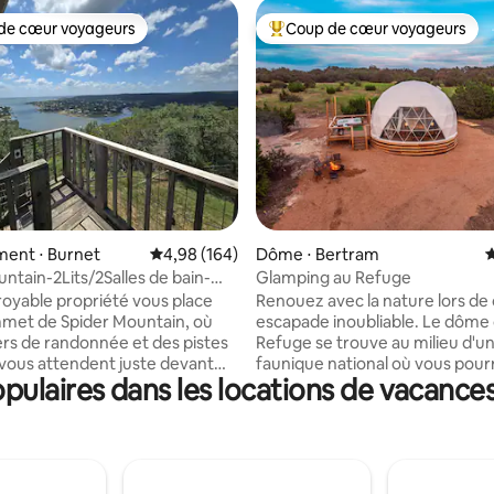
de cœur voyageurs
Coup de cœur voyageurs
 cœur voyageurs les plus appréciés
Coups de cœur voyageurs les p
la base de 120 commentaires : 4,89 sur 5
ent ⋅ Burnet
Évaluation moyenne sur la base de 164 commen
4,98 (164)
Dôme ⋅ Bertram
É
ntain-2Lits/2Salles de bain-
Glamping au Refuge
lle de jeux.
royable propriété vous place
Renouez avec la nature lors de
mmet de Spider Mountain, où
escapade inoubliable. Le dôme
ers de randonnée et des pistes
Refuge se trouve au milieu d'u
 vous attendent juste devant
faunique national où vous pour
ulaires dans les locations de vacances
te et les vues du lac Buchanan
profiter de la nature à son meil
. Les fenêtres du salon du sol
endroit merveilleux pour se dé
d offrent une vue imprenable,
se déconnecter avec toutes le
 le jacuzzi privé ! Profitez de
commodités modernes qui pe
e jeux (ancien garage) avec ping-
une expérience de glamping de
hettes, basket-ball et de
niveau. Par une nuit claire, vo