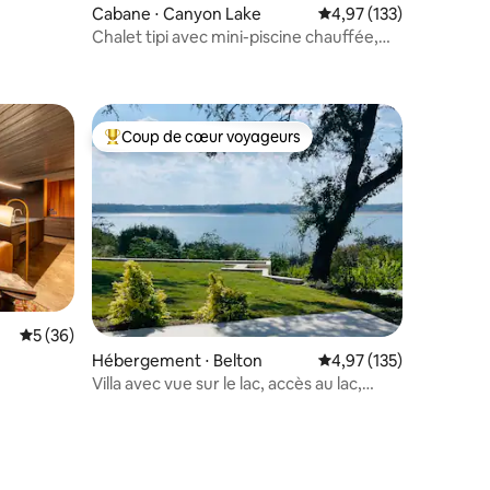
Cabane ⋅ Canyon Lake
Évaluation moyenne sur
4,97 (133)
Chalet tipi avec mini-piscine chauffée,
ntaires : 4,97 sur 5
vue imprenable
Coup de cœur voyageurs
lus appréciés
Coups de cœur voyageurs les plus appréciés
Évaluation moyenne sur la base de 36 commentaires : 5 sur 5
5 (36)
Hébergement ⋅ Belton
Évaluation moyenne sur
4,97 (135)
Villa avec vue sur le lac, accès au lac,
jacuzzi, salle de jeux
taires : 4,98 sur 5