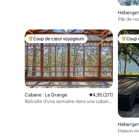
Hébergem
Pile de ro
Coup de cœur voyageurs
Coup 
Coups de cœur voyageurs les plus appréciés
Coups de
Cabane ⋅ La Grange
Évaluation moyenne sur
4,95 (271)
Retraite d'une semaine dans une cabane
en rondins ancienne, lac paisible
Hébergem
int Resort
Maison mo
avec jacuz