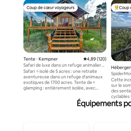
Coup de cœur voyageurs
Coup 
Coup de cœur voyageurs
Coups de
Tente ⋅ Kempner
Évaluation moyenne sur 
4,89 (120)
Safari de luxe dans un refuge animalier
Hébergem
avec climatisation et rivière
Safari ✧isolé de 5 acres : une retraite
SpiderMou
aventureuse dans un refuge d'animaux
Jacuzzi-Sa
Cette inc
exotiques de 1700 acres. Tente de✧
sur le so
glamping : entièrement isolée, avec
des senti
climatisation et chauffage pour un
cyclables
confort toute l'année. Accès à la✧ rivière
Équipements pop
votre por
à seulement 3,5 miles de la tente :
entourent
endroit privé sur la rivière Lampasas pour
au plafon
la pêche, le kayak et l'observation de la
tout comme
faune. ✧Observation des étoiles dans
la salle d
une zone de ciel étoilé : détendez-vous
pong, fléc