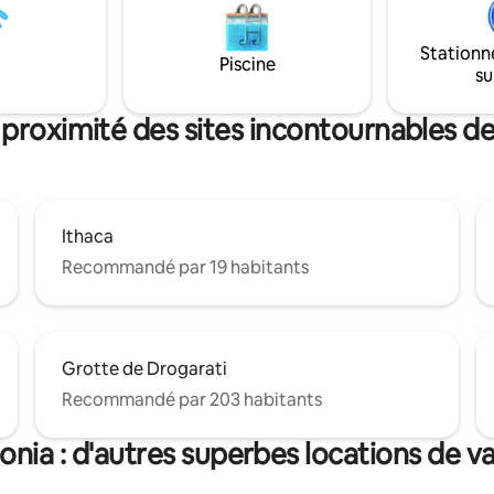
ccès immédiat à la route
à proximité de l'aéroport, à se
e et à moins de 15 minutes de
minutes en voiture d'Argostoli, 
Stationn
t de Céphalonie. Offre
de Céphalonie, et à 6 minutes 
Piscine
su
e tranquillité, de paix, de
de la plage la plus proche.
'intimité dans la ville l
 proximité des sites incontournables d
Ithaca
Recommandé par 19 habitants
Grotte de Drogarati
Recommandé par 203 habitants
onia : d'autres superbes locations de v