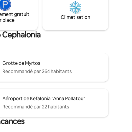
ulement 10
tranquillité, intimité et vue imprenable
la capitale
sur la mer, avec toutes les commodités
ement gratuit
en voiture
dont vous pourriez avoir besoin à
Climatisation
r place
quelques pas seulement.
e Cephalonia
Grotte de Myrtos
Recommandé par 264 habitants
Aéroport de Kefalonia "Anna Pollatou"
Recommandé par 22 habitants
acances