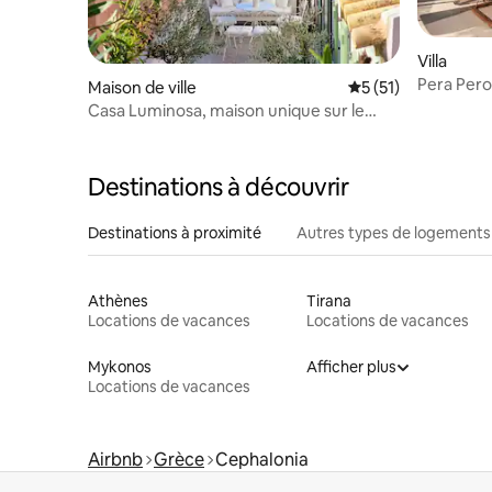
Villa
Pera Perou
Maison de ville
Évaluation moyenne
5 (51)
Casa Luminosa, maison unique sur le
front de mer d'Assos
Destinations à découvrir
Destinations à proximité
Autres types de logements
Athènes
Tirana
Locations de vacances
Locations de vacances
Mykonos
Afficher plus
Locations de vacances
Airbnb
Grèce
Cephalonia