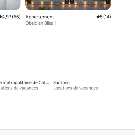
mmentaires : 5 sur 5
Évaluation moyenne sur la base de 66 commentaires : 4,97 sur 5
4,97 (66)
Appartement
Évaluation moyenne
5 (14)
Obsidian Bliss 1
Ville métropolitaine de Catane
Santorin
ations de vacances
Locations de vacances