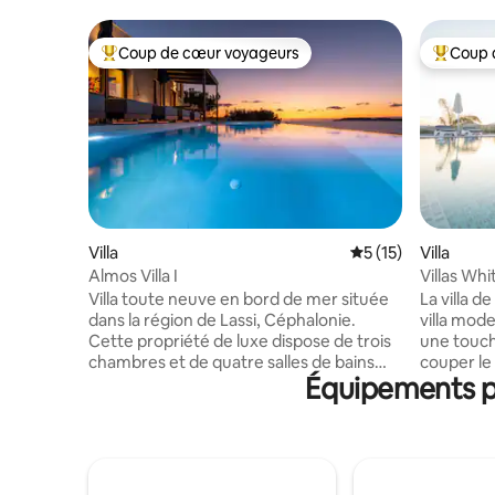
Coup de cœur voyageurs
Coup 
Coups de cœur voyageurs les plus appréciés
Coups de
Villa
Évaluation moyenne
5 (15)
Villa
Almos Villa I
Villas Wh
Villa toute neuve en bord de mer située
La villa d
dans la région de Lassi, Céphalonie.
villa mod
Cette propriété de luxe dispose de trois
une touch
chambres et de quatre salles de bains
couper le
Équipements po
modernes. La villa offre dans chaque
de Trapez
chambre une vue imprenable et
Superbe p
ininterrompue sur la mer Ionienne
magnifique
depuis son emplacement privilégié en
stratégiq
bord de mer et sa vue directe sur le
minutes e
coucher du soleil. Cette propriété est
village de