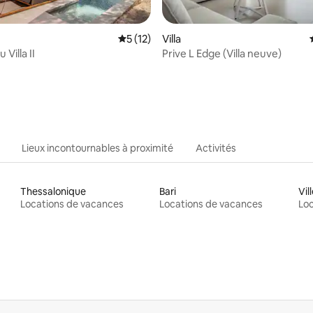
Évaluation moyenne sur la base de 12 co
5 (12)
Villa
 Villa II
Prive L Edge (Villa neuve)
 sur la base de 51 commentaires : 5 sur 5
Lieux incontournables à proximité
Activités
Thessalonique
Bari
Locations de vacances
Locations de vacances
Loc