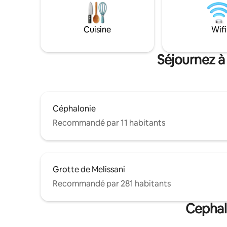
idéale pour ceux qui recherchent un
avec un a
logement serein tout en étant proche
principal
des commodités de Lassi et Argostoli à
l'aéropor
Cuisine
Wifi
seulement 1,5 km. VEUILLEZ NOTER QUE
beaucoup d
LES ENFANTS DE MOINS DE 6 ANS NE
nature et d
SONT PAS AUTORISÉS DANS CETTE
Séjournez à
PROPRIÉTÉ
Céphalonie
Recommandé par 11 habitants
Grotte de Melissani
Recommandé par 281 habitants
Cephal