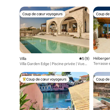
Coup de cœur voyageurs
Coup de
Coup de cœur voyageurs
Coup de
Héberge
Villa
Évaluation moyenn
5 (9)
Terrasse 
Villa Garden Edge | Piscine privée | Vue
Céphalon
sur la mer
Coup de cœur voyageurs
Coup de
Coups de cœur voyageurs les plus appréciés
Coup de