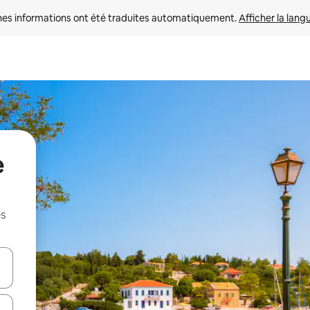
nes informations ont été traduites automatiquement. 
Afficher la lang
e
es
hes vers le haut et vers le bas pour les parcourir ou en appuyant et en fai