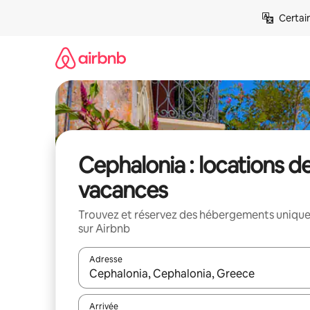
Aller
Certai
directement
au
contenu
Cephalonia : locations d
vacances
Trouvez et réservez des hébergements uniqu
sur Airbnb
Adresse
Lorsque les résultats s'affichent, utilisez les flèc
Arrivée