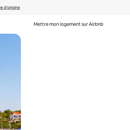
ue d'origine
Mettre mon logement sur Airbnb
sant glisser.