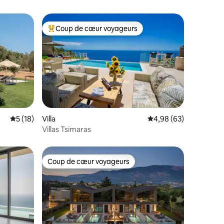
Coup de cœur voyageurs
Coups de cœur voyageurs les plus appréciés
entaires : 4,9 sur 5
Évaluation moyenne sur la base de 18 commentaires : 5 sur 5
5 (18)
Villa
Évaluation moyenne su
4,98 (63)
Villas Tsimaras
Coup de cœur voyageurs
lus appréciés
Coup de cœur voyageurs