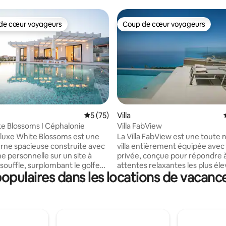
de cœur voyageurs
Coup de cœur voyageurs
 cœur voyageurs les plus appréciés
Coup de cœur voyageurs
 sur la base de 15 commentaires : 5 sur 5
Évaluation moyenne sur la base de 75 co
5 (75)
Villa
ite Blossoms I Céphalonie
Villa FabView
e luxe White Blossoms est une
La Villa FabView est une toute 
erne spacieuse construite avec
villa entièrement équipée avec 
e personnelle sur un site à
privée, conçue pour répondre 
 souffle, surplombant le golfe
attentes relaxantes les plus él
pulaires dans les locations de vacanc
aki et le port de Pessada.
offrant l'endroit idéal pour vos
endant la journée, mais aussi
d'été de luxe idéales. Que vous
 la nuit. La villa est
avec vos amis, votre partenaire
uement située à quelques
famille, vous serez étonné par l
n voiture entre le célèbre
180 degrés sur la mer et le pay
 Lourdas et la ville d'Argostoli
château de St. George. FabView