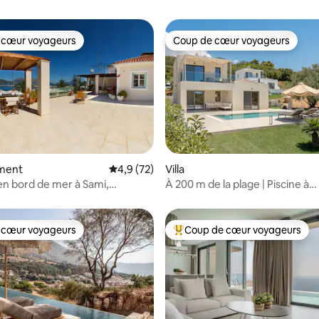
 cœur voyageurs
Coup de cœur voyageurs
 cœur voyageurs
Coup de cœur voyageurs
ment
Évaluation moyenne sur la base de 72 comm
4,9 (72)
Villa
e sur la base de 9 commentaires : 5 sur 5
en bord de mer à Sami,
À 200 m de la plage | Piscine à
ie
débordement | Villa Erato
 cœur voyageurs
Coup de cœur voyageurs
 cœur voyageurs
Coups de cœur voyageurs les p