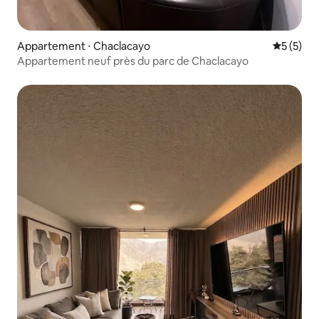
Appartement ⋅ Chaclacayo
Évaluatio
5 (5)
Appartement neuf près du parc de Chaclacayo