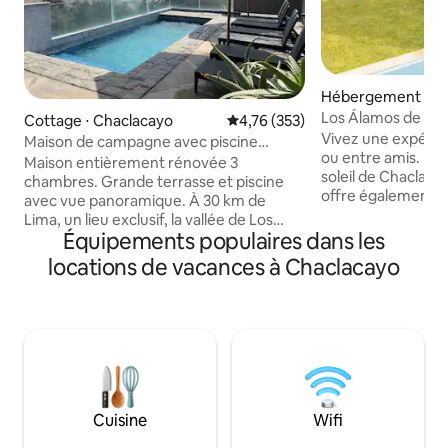
Hébergement ⋅ C
Los Álamos de Ch
Cottage ⋅ Chaclacayo
Évaluation moyenne sur la base 
4,76 (353)
- Piscine chauffée
Vivez une expérie
Maison de campagne avec piscine
ou entre amis. Dé
incroyable à Chaclacayo
Maison entièrement rénovée 3
soleil de Chaclacay
chambres. Grande terrasse et piscine
offre également u
avec vue panoramique. À 30 km de
pour les jours plus 
Lima, un lieu exclusif, la vallée de Los
d'un délicieux bar
Équipements populaires dans les
Cóndores Chaclacayo. Là, vous
musique préférée.
apprécierez la tranquillité de la région,
locations de vacances à Chaclacayo
sortir, promenez-
vous prendrez un bain de soleil dans la
Chaclacayo, où vo
piscine SEULEMENT POUR VOTRE
cafés, des pizzeria
USAGE et vous ferez de délicieux
rôtisseries pour to
barbecues dans un endroit exclusif.
l'emplacement de 
Réservation et paiement UNIQUEMENT
un accès rapide à 
acceptés dans l'application AIRBNB.
banques et aux 
Maximum de 8 personnes, les invités ne
Tambo et Mass.
sont PAS autorisés pour la journée.
Cuisine
Wifi
Venez avec vos amis ou en famille !!