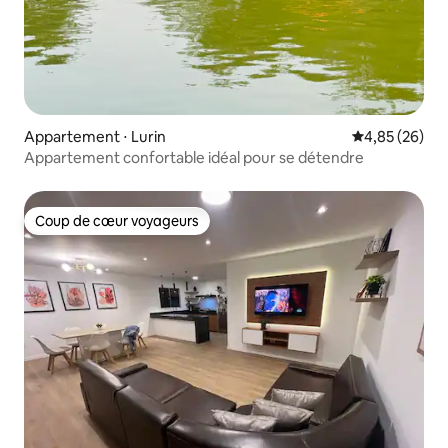
Appartement ⋅ Lurin
Évaluation mo
4,85 (26)
Appartement confortable idéal pour se détendre
Coup de cœur voyageurs
Coup de cœur voyageurs