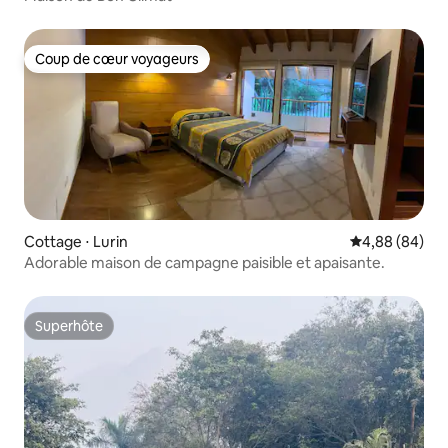
Coup de cœur voyageurs
Coup de cœur voyageurs
Cottage ⋅ Lurin
Évaluation mo
4,88 (84)
Adorable maison de campagne paisible et apaisante.
Superhôte
Superhôte