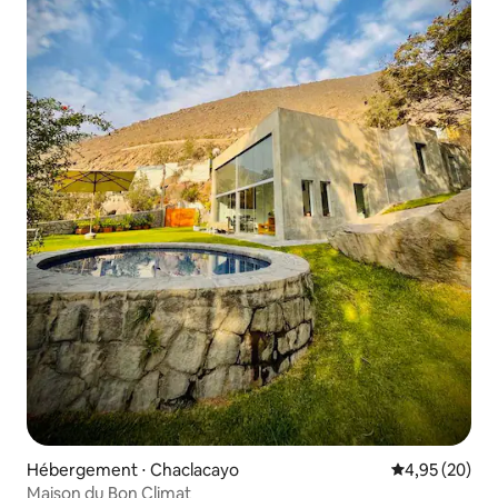
Hébergement ⋅ Chaclacayo
Évaluation mo
4,95 (20)
Maison du Bon Climat