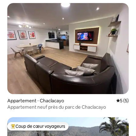
Appartement ⋅ Chaclacayo
Évaluatio
5 (5)
Appartement neuf près du parc de Chaclacayo
Coup de cœur voyageurs
Coups de cœur voyageurs les plus appréciés