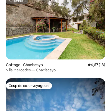
Superhôte
Superhôte
Cottage ⋅ Chaclacayo
Évaluation mo
4,67 (18)
Villa Mercedes — Chaclacayo
Coup de cœur voyageurs
Coup de cœur voyageurs