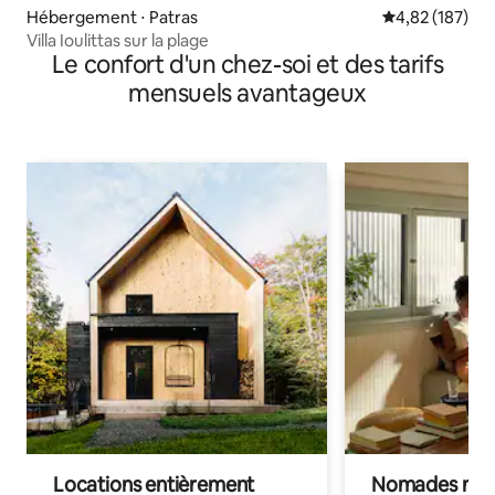
Hébergement ⋅ Patras
Évaluation moy
4,82 (187)
Villa Ioulittas sur la plage
Le confort d'un chez-soi et des tarifs
mensuels avantageux
Locations entièrement
Nomades num