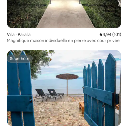
Villa ⋅ Paralia
Évaluation moy
4,94 (101)
Magnifique maison individuelle en pierre avec cour privée
Superhôte
Superhôte