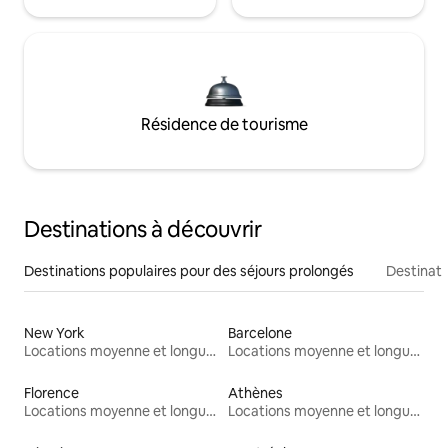
Résidence de tourisme
Destinations à découvrir
Destinations populaires pour des séjours prolongés
Destinati
New York
Barcelone
Locations moyenne et longue durée
Locations moyenne et longue durée
Florence
Athènes
Locations moyenne et longue durée
Locations moyenne et longue durée