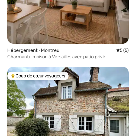
Hébergement ⋅ Montreuil
Évaluatio
5 (5)
Charmante maison à Versailles avec patio privé
Coup de cœur voyageurs
Coups de cœur voyageurs les plus appréciés