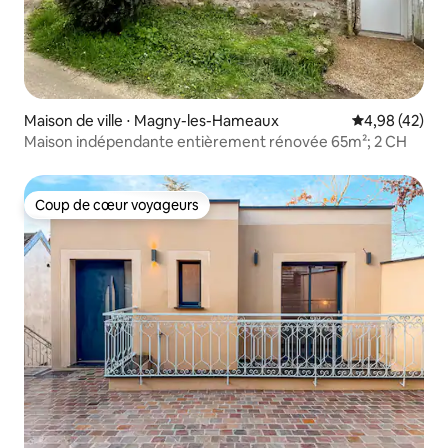
Maison de ville ⋅ Magny-les-Hameaux
Évaluation mo
4,98 (42)
Maison indépendante entièrement rénovée 65m²; 2 CH
Coup de cœur voyageurs
Coup de cœur voyageurs