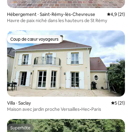
Hébergement ⋅ Saint-Rémy-lès-Chevreuse
Évaluation m
4,9 (21)
Havre de paix niché dans les hauteurs de St Rémy
Coup de cœur voyageurs
Coup de cœur voyageurs
Villa ⋅ Saclay
Évaluation
5 (21)
Maison avec jardin proche Versailles•Hec•Paris
Superhôte
Superhôte