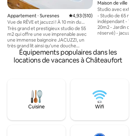
Maison de ville ⋅ B
Studio avec extéri
- Studio de 65 m
Appartement ⋅ Suresnes
Évaluation moyenne sur la base 
4,93 (510)
indépendant - Ter
Vue de RÊVE et jacuzzi ! À 10 min du
20m2 - Jardin de 
centre de PARIS !
Très grand et prestigieux studio de 55
réservé) - jacuzzi 
m2 qui offre une vue imprenable avec
vue sur jardin - Ba
une immense baignoire JACUZZI, un
climatisation - TV 
très grand lit ainsi qu'une douche
un chemin piéton b
Équipements populaires dans les
italienne. Situé dans un quartier calme et
dans le joli village 
sûr à 10 min de la célèbre avenue des
locations de vacances à Châteaufort
protégé. - Parking
Champs-Élysées (centre de Paris). Je
portes de Paris, 9
propose pour 95 € un « FORFAIT
de Velizy 2, tout 
ROMANTIQUE » en option pour
NB: La TV est une
SURPRENDRE votre moitié. Il est livré
Netfix fourni (pas 
avec des pétales de roses, des bougies
placées en forme de cœur sur le lit (un
panneau Joyeux anniversaire peut être
ajouté) et pour 175 €, il est livré avec une
Cuisine
Wifi
bonne bouteille de champagne et des
fraises ! 🌹🥂🍓