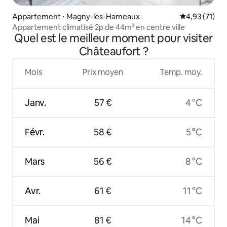
Appartement ⋅ Magny-les-Hameaux
Évaluation mo
4,93 (71)
Appartement climatisé 2p de 44m² en centre ville
Quel est le meilleur moment pour visiter
Châteaufort ?
Mois
Prix moyen
Temp. moy.
Janv.
57 €
4 °C
Févr.
58 €
5 °C
Mars
56 €
8 °C
Avr.
61 €
11 °C
Mai
81 €
14 °C