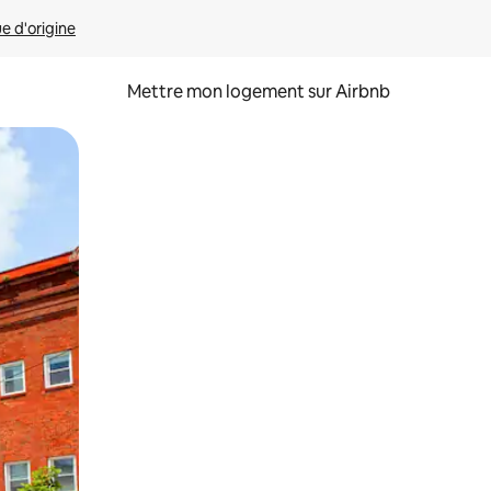
ue d'origine
Mettre mon logement sur Airbnb
sant glisser.