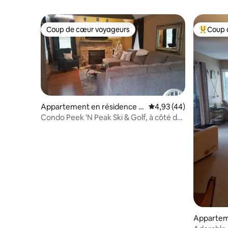
Coup de cœur voyageurs
Coup 
Coup de cœur voyageurs
Coups de
Appartement en résidence ⋅
Évaluation moyenne sur
4,93 (44)
Clymer
Condo Peek 'N Peak Ski & Golf, à côté de
la remontée mécanique 8
Appartem
Clymer