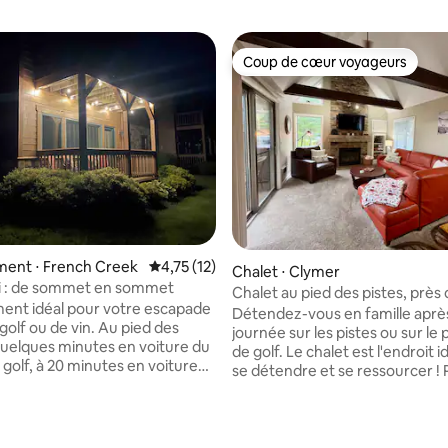
Coup de cœur voyageurs
Coup de cœur voyageurs
e sur la base de 6 commentaires : 5 sur 5
ent ⋅ French Creek
Évaluation moyenne sur la base de 12 comme
4,75 (12)
Chalet ⋅ Clymer
ki : de sommet en sommet
Chalet au pied des pistes, près d
nt idéal pour votre escapade
Détendez-vous en famille aprè
 golf ou de vin. Au pied des
journée sur les pistes ou sur le
 quelques minutes en voiture du
de golf. Le chalet est l'endroit idéal pour
 golf, à 20 minutes en voiture
se détendre et se ressourcer ! Profitez
urs vignobles du Lake Erie Wine
de l'ambiance des plafonds voût
terrasse privée, de la cheminée
mbres, extrêmement propre,
d'un escalier en colimaçon men
 8 personnes. La cuisine est
loft. Profitez des nombreux