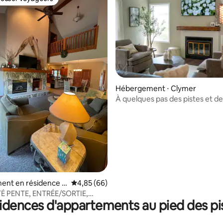
 cœur voyageurs
Hébergement ⋅ Clymer
À quelques pas des pistes et d
 la base de 118 commentaires : 4,99 sur 5
les commodités !
ent en résidence ⋅
Évaluation moyenne sur la base de 66 commen
4,85 (66)
É PENTE, ENTRÉE/SORTIE,
idences d'appartements au pied des pi
MONTÉE MÉCANIQUE 8, FOYER
R