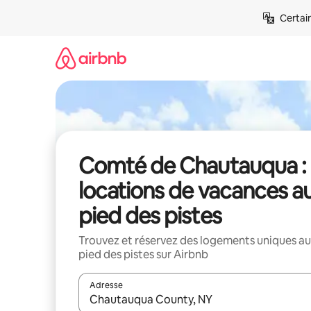
Aller
Certai
directement
au
contenu
Comté de Chautauqua :
locations de vacances a
pied des pistes
Trouvez et réservez des logements uniques au
pied des pistes sur Airbnb
Adresse
Lorsque les résultats s'affichent, utilisez les flèc