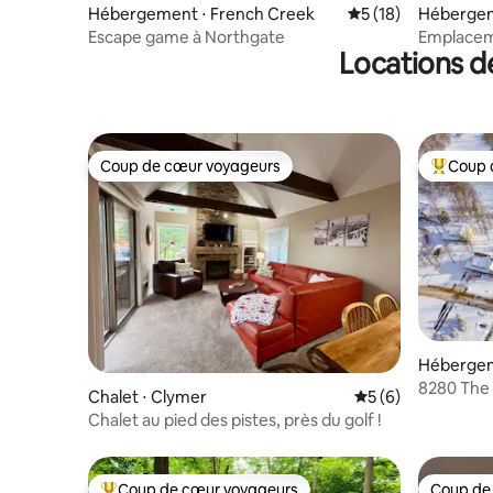
Hébergement ⋅ French Creek
Évaluation moyenne
5 (18)
Hébergem
Escape game à Northgate
Emplaceme
Locations d
Mountain
Coup de cœur voyageurs
Coup 
Coup de cœur voyageurs
Coups de
Hébergem
8280 The 
Chalet ⋅ Clymer
Évaluation moyenn
5 (6)
pentes
Chalet au pied des pistes, près du golf !
Coup de cœur voyageurs
Coup de