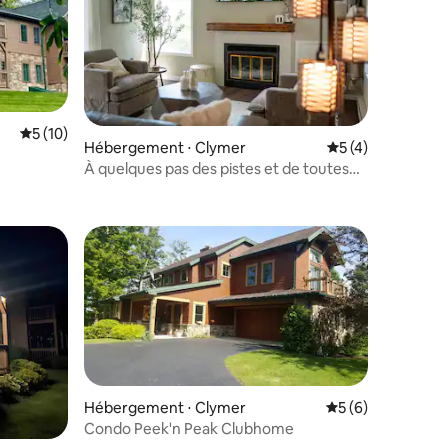
Évaluation moyenne sur la base de 10 commentaires : 5 sur 5
5 (10)
mmentaires : 5 sur 5
Hébergement ⋅ Clymer
Évaluation moyenn
5 (4)
À quelques pas des pistes et de toutes
les commodités !
Hébergement ⋅ Clymer
Évaluation moyenn
5 (6)
Condo Peek'n Peak Clubhome