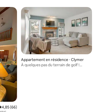
Appartement en résidence ⋅ Clymer
À quelques pas du terrain de golf !
Escapade estivale à Clymer avec terrasse
ntaires : 4,87 sur 5
Évaluation moyenne sur la base de 66 commentaires : 4,85 sur 5
4,85 (66)