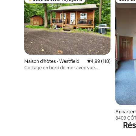
Coups de cœur voyageurs les plus appréciés
Coup de
Maison d'hôtes ⋅ Westfield
Évaluation moyenne sur
4,99 (118)
Cottage en bord de mer avec vue
imprenable ! Cottage au coucher du
soleil
Appartem
Clymer
8409 CÔT
Rés
GOLF, RE
EXTÉRIEU