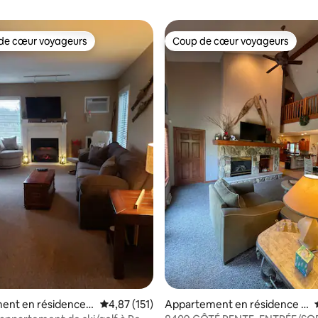
de cœur voyageurs
Coup de cœur voyageurs
 cœur voyageurs les plus appréciés
Coup de cœur voyageurs
 la base de 44 commentaires : 4,93 sur 5
ent en résidence ⋅
Évaluation moyenne sur la base de 151 comme
4,87 (151)
Appartement en résidence ⋅
Clymer