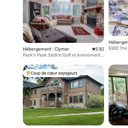
Hébergem
8280 The 
Hébergement ⋅ Clymer
Évaluation moyenn
5 (6)
pentes
Peek'n Peak 3 bdrm Golf et événement
Condo
Coup de cœur voyageurs
Coups de cœur voyageurs les plus appréciés