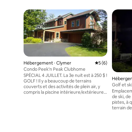
Hébergement ⋅ Clymer
Évaluation moyenn
5 (6)
Condo Peek'n Peak Clubhome
SPÉCIAL 4 JUILLET. La 3e nuit est à 250 $ !
Hébergem
GOLF ! Il y a beaucoup de terrains
Golf et s
couverts et des activités de plein air, y
Emplaceme
compris la piscine intérieure/extérieure
de ski, de
du complexe, moyennant des frais. Vous
pistes, à
apprécierez cet appartement sur
terrain de
trois niveaux. Le niveau inférieur dispose
de plusie
d'une chambre familiale avec une
Country. Une copropriété spacieuse de
cheminée à gaz, d'une télévision grand
deux cha
écran, d'une table de ping-pong, de
peut accueillir
3 chambres et d'une salle de bain