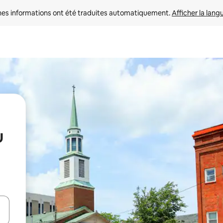
nes informations ont été traduites automatiquement. 
Afficher la lang
u
hes vers le haut et vers le bas pour les parcourir ou en appuyant et en fai