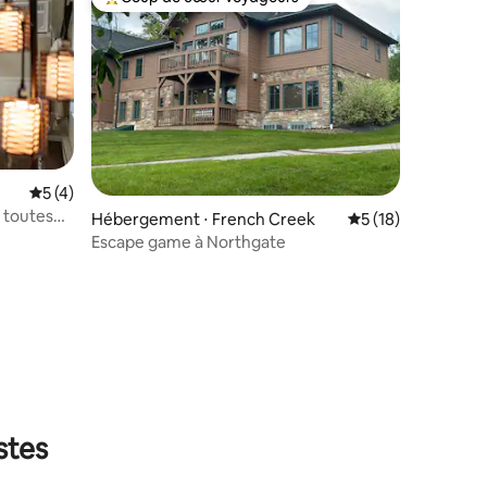
Coups de cœur voyageurs les plus appréciés
Évaluation moyenne sur la base de 4 commentaires : 5 sur 5
5 (4)
e toutes
Hébergement ⋅ French Creek
Évaluation moyenne
5 (18)
Escape game à Northgate
taires : 4,85 sur 5
stes