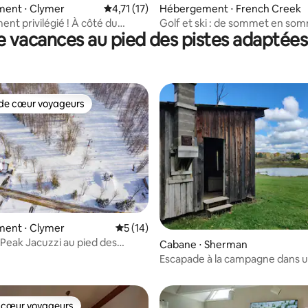
 sur la base de 18 commentaires : 5 sur 5
ent ⋅ Clymer
Évaluation moyenne sur la base de 17 comme
4,71 (17)
Hébergement ⋅ French Creek
nt privilégié ! À côté du
Golf et ski : de sommet en so
e vacances au pied des pistes adaptées 
 Adventures & Lodge
de cœur voyageurs
 cœur voyageurs les plus appréciés
ent ⋅ Clymer
Évaluation moyenne sur la base de 14 co
5 (14)
Peak Jacuzzi au pied des
Cabane ⋅ Sherman
e sur la base de 6 commentaires : 5 sur 5
Escapade à la campagne dans 
cabane rustique
 cœur voyageurs