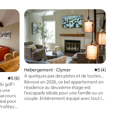
Coup de
Coup de
Héberge
Hébergement ⋅ Clymer
Évaluation moyenn
5 (4)
Northgat
À quelques pas des pistes et de toutes
ntaires : 4,75 sur 5
Maison de
Évaluation moyenne sur la base de 6 commentaires : 5 sur 5
5 (6)
les commodités !
Rénové en 2026, ce bel appartement en
récemme
u golf !
résidence au deuxième étage est
2 chambre
s une
l'escapade idéale pour une famille ou un
complexe 
 parcours
couple. Entièrement équipé avec tout le
jusqu'à votre po
confort d'un chez-soi, il offre tout ce
conforta
dont vous avez besoin pour un séjour
touches ch
és, de la
relaxant. Emplacement privilégié à deux
une journ
 à gaz et
pas de la piste et de l'hôtel principal, où
vous près
ant au
vous trouverez un Starbucks, des
préférées