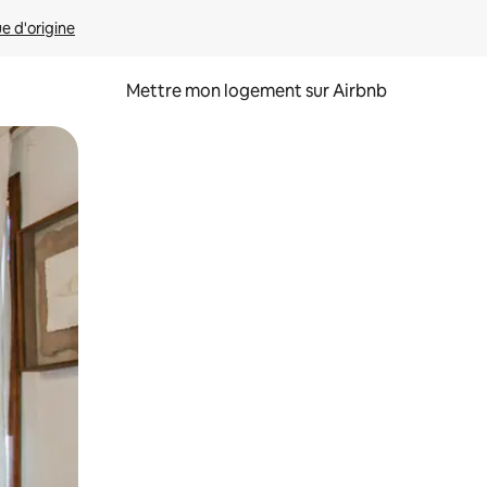
ue d'origine
Mettre mon logement sur Airbnb
sant glisser.