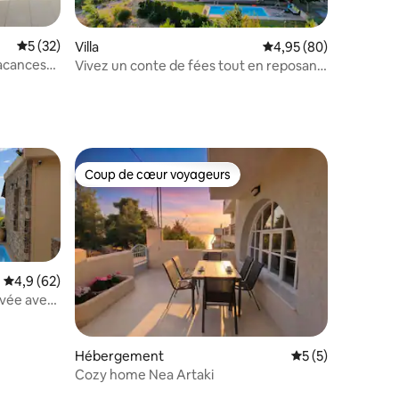
Évaluation moyenne sur la base de 32 commentaires : 5 sur 5
5 (32)
Villa
Évaluation moyenne su
4,95 (80)
acances
Vivez un conte de fées tout en reposant
taires : 4,96 sur 5
votre corps et votre âme
Coup de cœur voyageurs
Coup de cœur voyageurs
Évaluation moyenne sur la base de 62 commentaires : 4,9 sur 5
4,9 (62)
rivée avec
Hébergement
Évaluation moyenn
5 (5)
Cozy home Nea Artaki