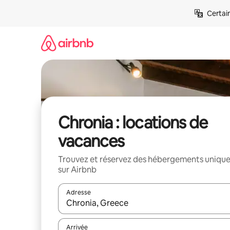
Aller
Certai
directement
au
contenu
Chronia : locations de
vacances
Trouvez et réservez des hébergements uniqu
sur Airbnb
Adresse
Lorsque les résultats s'affichent, utilisez les flèc
Arrivée