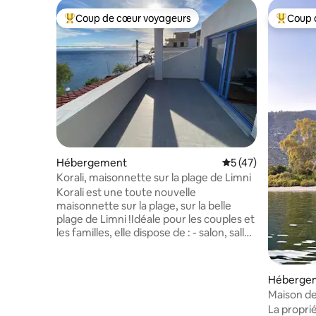
Coup de cœur voyageurs
Coup 
Coups de cœur voyageurs les plus appréciés
Coups de
Hébergement
Évaluation moyenne
5 (47)
Korali, maisonnette sur la plage de Limni
Korali est une toute nouvelle
maisonnette sur la plage, sur la belle
plage de Limni !Idéale pour les couples et
les familles, elle dispose de : - salon, salle
à manger, cheminée, télévision
connectée et wifi, - chambre avec lit
double, - salle de bain avec cabine de
Héberge
douche fermée et - cuisine équipée avec
Maison de
lave-linge et lave-vaisselle, plaques à
La propri
induction, four, réfrigérateur, cafetière