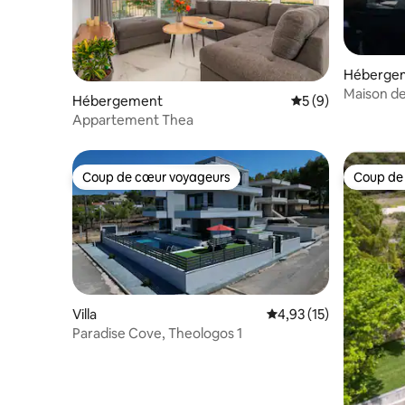
Héberge
Maison de
Hébergement
Évaluation moyenn
5 (9)
Appartement Thea
Coup de cœur voyageurs
Coup de
Coup de cœur voyageurs
Coup de
Villa
Évaluation moyenne su
4,93 (15)
Paradise Cove, Theologos 1