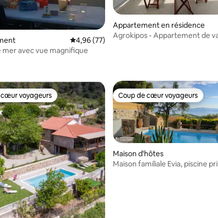
Appartement en résidence
Agrokipos - Appartement de v
ment
Évaluation moyenne sur la base de 77 commen
4,96 (77)
avec vue (3)
 mer avec vue magnifique
e sur la base de 9 commentaires : 5 sur 5
 cœur voyageurs
Coup de cœur voyageurs
 cœur voyageurs
Coup de cœur voyageurs
Maison d'hôtes
Maison familiale Evia, piscine p
r la base de 15 commentaires : 4,93 sur 5
vue sur la mer et jardin.