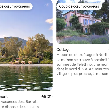
de cœur voyageurs
Coup de cœur voyageurs
 cœur voyageurs les plus appréciés
Coup de cœur voyageurs
Cottage
Maison de deux étages à North 
 sur la base de 47 commentaires : 5 sur 5
La maison se trouve à proximit
sommet de Telethrio, une mo
dans le nord d'Evia. À 5 minutes
village le plus proche, la maison
une ferme de lavande, entourée
forêt. Avec une vue imprenable
et North Evia et un trajet de 15
jusqu'à la plage la plus proche, 
ment
Évaluation moyenne sur la base de 21 co
5 (21)
emplacement idéal pour les fami
petits groupes d'amis et les vo
 vacances Just Barrett
avec un endroit doux pour la na
été dispose de 4 chalets