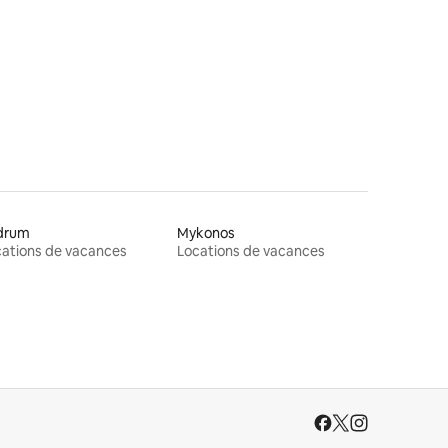
taires : 4,94 sur 5
drum
Mykonos
ations de vacances
Locations de vacances