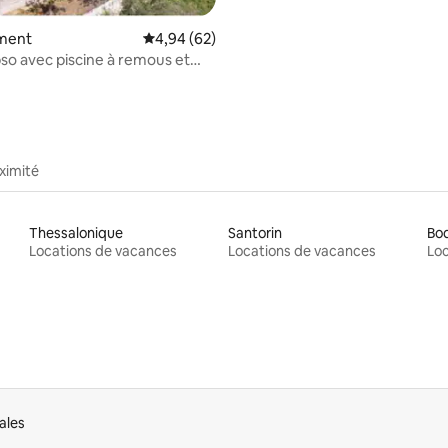
ment
Évaluation moyenne sur la base de 62 commen
4,94 (62)
pso avec piscine à remous et
a mer
ximité
Thessalonique
Santorin
Bo
Locations de vacances
Locations de vacances
Loc
ales