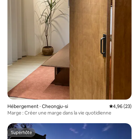
Hébergement ⋅ Cheongju-si
Évaluation mo
4,96 (23)
Marge : Créer une marge dans la vie quotidienne
Superhôte
Superhôte