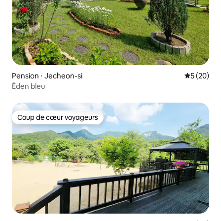
Pension ⋅ Jecheon-si
Évaluation
5 (20)
Éden bleu
Coup de cœur voyageurs
Coup de cœur voyageurs