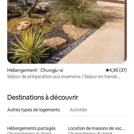
Hébergement ⋅ Chungju-si
Évaluation mo
4,95 (37)
Séjour de préparation aux examens / Séjour en hanok
privé / Jacuzzi, expérience de thé, barbecue
Destinations à découvrir
Autres types de logements
Activités
Hébergements partagés
Location de maisons de vacances
Chungcheong du Nord
Chungcheong du Nord