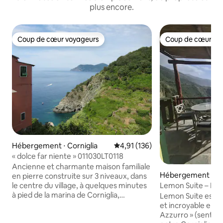
plus encore.
Coup de cœur voyageurs
Coup de cœur vo
Coup de cœur voyageurs
Coup de cœur vo
Hébergement ⋅ Corniglia
Évaluation moyenne sur la base 
4,91 (136)
« dolce far niente » 011030LT0118
Ancienne et charmante maison familiale
Hébergement ⋅ V
en pierre construite sur 3 niveaux, dans
le centre du village, à quelques minutes
Lemon Suite – Pre
à pied de la marina de Corniglia,
Lemon Suite est si
Récemment rénové, il comprend 3
et incroyable endr
chambres pour 5 personnes et une salle
Azzurro » (sentier