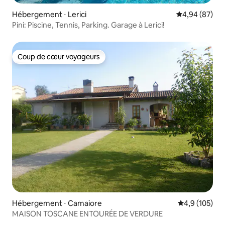
Hébergement ⋅ Lerici
Évaluation mo
4,94 (87)
Pini: Piscine, Tennis, Parking. Garage à Lerici!
Coup de cœur voyageurs
Coup de cœur voyageurs
Hébergement ⋅ Camaiore
Évaluation mo
4,9 (105)
MAISON TOSCANE ENTOURÉE DE VERDURE