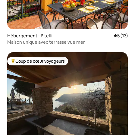
Hébergement ⋅ Pitelli
Évaluation
5 (13)
Maison unique avec terrasse vue mer
Coup de cœur voyageurs
Coups de cœur voyageurs les plus appréciés