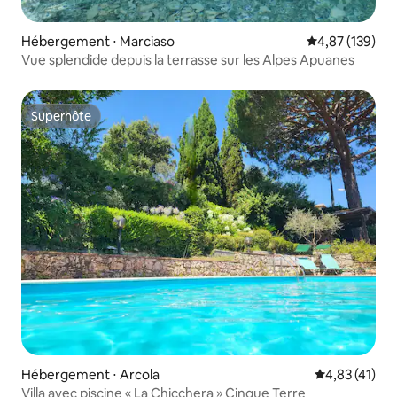
Hébergement ⋅ Marciaso
Évaluation moy
4,87 (139)
Vue splendide depuis la terrasse sur les Alpes Apuanes
Superhôte
Superhôte
Hébergement ⋅ Arcola
Évaluation mo
4,83 (41)
Villa avec piscine « La Chicchera » Cinque Terre