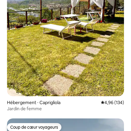
Hébergement ⋅ Caprigliola
Évaluation moy
4,96 (134)
Jardin de femme
Coup de cœur voyageurs
Coup de cœur voyageurs