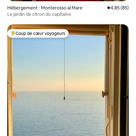
Hébergement ⋅ Monterosso al Mare
Évaluation mo
4,85 (85)
Le jardin de citron du capitaine
Coup de cœur voyageurs
Coups de cœur voyageurs les plus appréciés