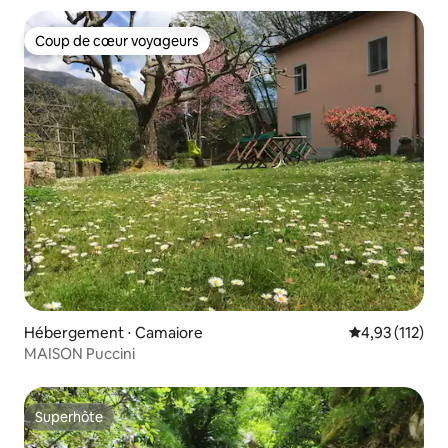
Coup de cœur voyageurs
Coup de cœur voyageurs
Hébergement ⋅ Camaiore
Évaluation moy
4,93 (112)
MAISON Puccini
Superhôte
Superhôte