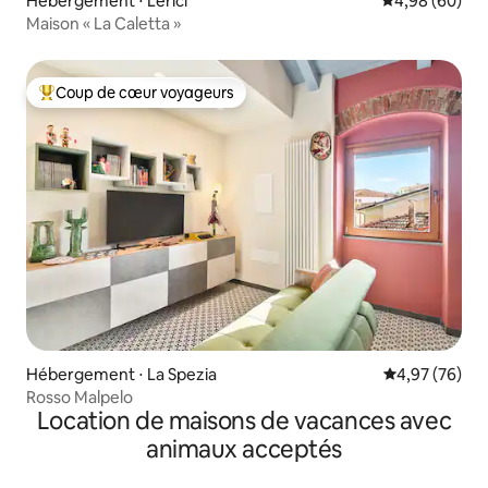
Hébergement ⋅ Lerici
Évaluation mo
4,98 (60)
Maison « La Caletta »
Coup de cœur voyageurs
Coups de cœur voyageurs les plus appréciés
Hébergement ⋅ La Spezia
Évaluation mo
4,97 (76)
Rosso Malpelo
Location de maisons de vacances avec
animaux acceptés