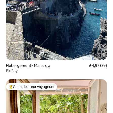
Hébergement ⋅ Manarola
Évaluation mo
4,97 (39)
BluBay
Coup de cœur voyageurs
Coups de cœur voyageurs les plus appréciés