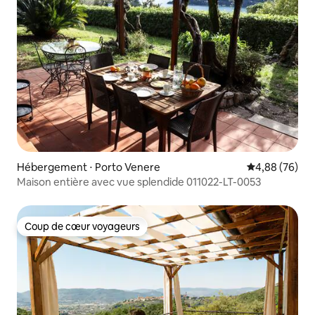
Hébergement ⋅ Porto Venere
Évaluation mo
4,88 (76)
Maison entière avec vue splendide 011022-LT-0053
Coup de cœur voyageurs
Coup de cœur voyageurs