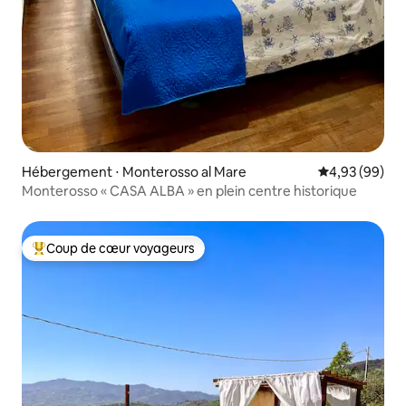
Hébergement ⋅ Monterosso al Mare
Évaluation mo
4,93 (99)
Monterosso « CASA ALBA » en plein centre historique
Coup de cœur voyageurs
Coups de cœur voyageurs les plus appréciés