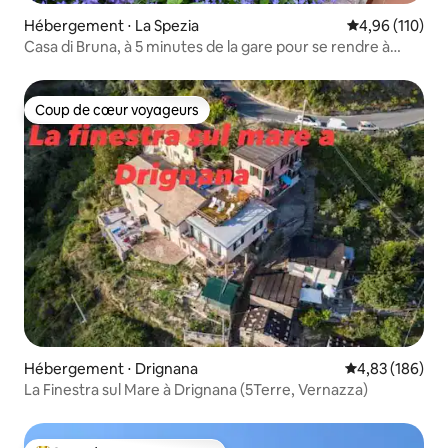
Hébergement ⋅ La Spezia
Évaluation moy
4,96 (110)
Casa di Bruna, à 5 minutes de la gare pour se rendre à
Cinque Terre
Coup de cœur voyageurs
Coup de cœur voyageurs
Hébergement ⋅ Drignana
Évaluation moy
4,83 (186)
La Finestra sul Mare à Drignana (5Terre, Vernazza)