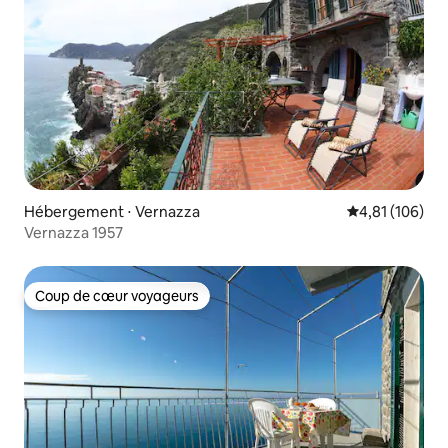
Hébergement ⋅ Vernazza
Évaluation moy
4,81 (106)
Vernazza 1957
Coup de cœur voyageurs
Coup de cœur voyageurs