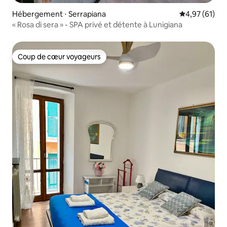
Hébergement ⋅ Serrapiana
Évaluation mo
4,97 (61)
« Rosa di sera » - SPA privé et détente à Lunigiana
Coup de cœur voyageurs
Coup de cœur voyageurs