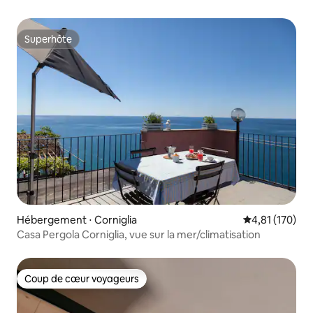
Superhôte
Superhôte
Hébergement ⋅ Corniglia
Évaluation moy
4,81 (170)
Casa Pergola Corniglia, vue sur la mer/climatisation
Coup de cœur voyageurs
Coup de cœur voyageurs