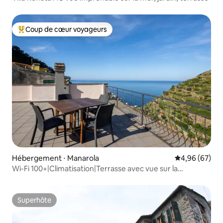
Coup de cœur voyageurs
Coups de cœur voyageurs les plus appréciés
Hébergement ⋅ Manarola
Évaluation mo
4,96 (67)
Wi-Fi 100+|Climatisation|Terrasse avec vue sur la
mer|Manarola centre
Superhôte
Superhôte