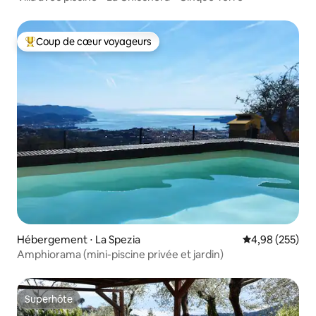
Coup de cœur voyageurs
Coups de cœur voyageurs les plus appréciés
Hébergement ⋅ La Spezia
Évaluation moy
4,98 (255)
Amphiorama (mini-piscine privée et jardin)
Superhôte
Superhôte