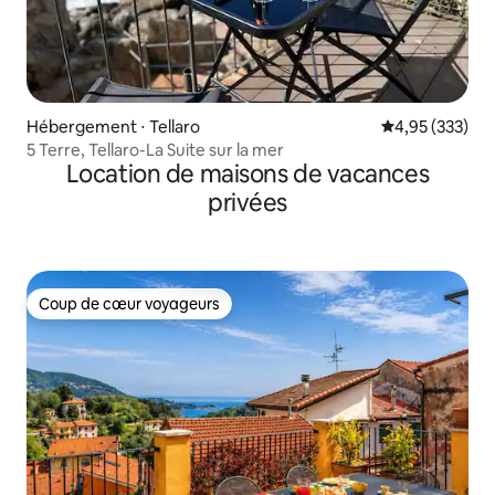
Hébergement ⋅ Tellaro
Évaluation moy
4,95 (333)
5 Terre, Tellaro-La Suite sur la mer
Location de maisons de vacances
privées
Coup de cœur voyageurs
Coup de cœur voyageurs