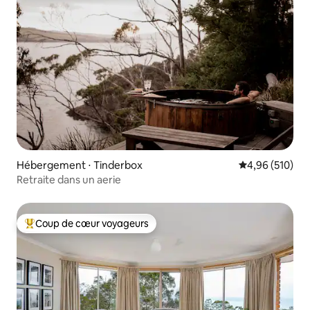
Hébergement ⋅ Tinderbox
Évaluation moy
4,96 (510)
Retraite dans un aerie
Coup de cœur voyageurs
Coups de cœur voyageurs les plus appréciés