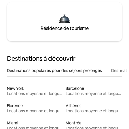
Résidence de tourisme
Destinations à découvrir
Destinations populaires pour des séjours prolongés
Destinati
New York
Barcelone
Locations moyenne et longue durée
Locations moyenne et longue durée
Florence
Athènes
Locations moyenne et longue durée
Locations moyenne et longue durée
Miami
Montréal
Locations moyenne et longue durée
Locations moyenne et longue durée