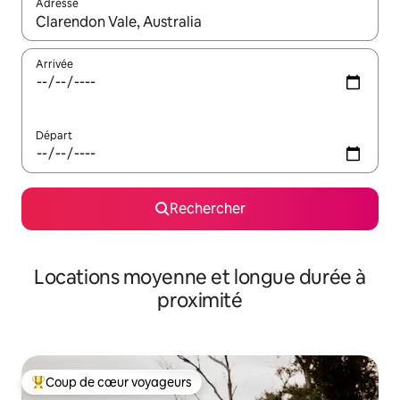
Adresse
Lorsque les résultats s'affichent, utilisez les flèches vers le hau
Arrivée
Départ
Rechercher
Locations moyenne et longue durée à
proximité
Coup de cœur voyageurs
Coups de cœur voyageurs les plus appréciés