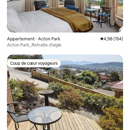
Appartement ⋅ Acton Park
Évaluation moy
4,98 (154)
Acton Park_Retraite d'aigle
Coup de cœur voyageurs
Coup de cœur voyageurs