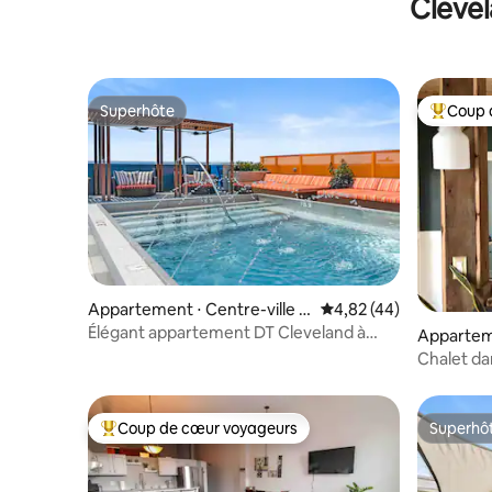
Clevel
Superhôte
Coup 
Superhôte
Coups de
Appartement ⋅ Centre-ville d
Évaluation moyenne sur
4,82 (44)
e Cleveland
Élégant appartement DT Cleveland à
Apparteme
Skyline
Chalet dan
historique
Coup de cœur voyageurs
Superhô
Coups de cœur voyageurs les plus appréciés
Superhô