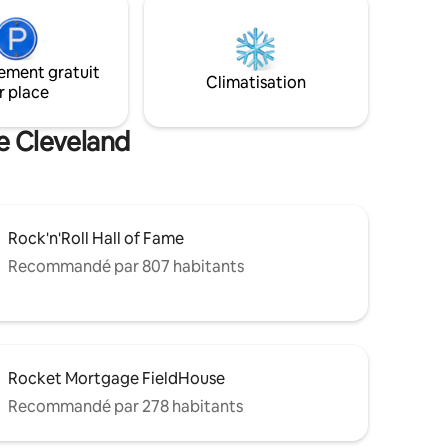
 nature,
bien équipée, d'une télévision
laires sur
intelligente, d'un espace de travail pour
rmant au
ordinateur portable et d'un mobilier
uflés par
ement gratuit
moderne. Cette location de
Climatisation
 chalet
r place
vacances/d'affaires offre tous les
éléments essentiels pour que vous
puissiez passer plus de temps à vous
de Cleveland
détendre et à explorer.
Rock'n'Roll Hall of Fame
Recommandé par 807 habitants
Rocket Mortgage FieldHouse
Recommandé par 278 habitants