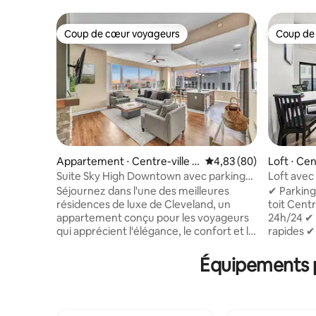
Coup de cœur voyageurs
Coup de
Coup de cœur voyageurs
Coup de
Appartement ⋅ Centre-ville d
Évaluation moyenne sur
4,83 (80)
Loft ⋅ Cen
e Cleveland
nd
Suite Sky High Downtown avec parking
Loft avec
disponible $
bain | Toit
Séjournez dans l'une des meilleures
✔ Parking
Centre-vi
résidences de luxe de Cleveland, un
toit Cent
appartement conçu pour les voyageurs
24h/24 ✔ 
qui apprécient l'élégance, le confort et la
rapides ✔
commodité. Avec un score de marche
le logem
de 98/100, vous n'êtes qu'à quelques
Découvrez
Équipements p
minutes des meilleurs restaurants, de la
dans ce l
vie nocturne et des attractions de la ville.
2 chambre
Ensuite, retirez-vous dans votre oasis
hauts plaf
privée pour vous détendre avec style. ✔️
pour les j