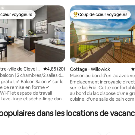
 cœur voyageurs
Coup de cœur voyageurs
 cœur voyageurs
Coups de cœur voyageurs les p
 la base de 80 commentaires : 4,83 sur 5
tre-ville de Clevela
Évaluation moyenne sur la base de 20 commen
4,85 (20)
Cottage ⋅ Willowick
É
 balcon | 2 chambres/2 salles de
Maison au bord d'un lac avec v
-terrasse | Salle de sport |
imprenable
 gratuit ✔ Balcon Salon ✔ sur le
Emplacement incroyable dire
lle
re de remise en forme ✔
sur le lac Érié. Cette confortab
Wi-Fi et espace de travail
au bord du lac dispose d'une g
 Lave-linge et sèche-linge dans
cuisine, d'une salle de bain com
ent ✔ Animaux acceptés
d'un salon/chambre avec lit King S
 le centre-ville de Cleveland
chalet est isolé pour que vous p
opulaires dans les locations de vacanc
oft spacieux de
profiter de votre intimité, mais
s/2 salles de bain, avec de
vivons à environ 200 pieds pou
onds et un balcon privé. Parfait
puissions vous aider si vous av
ours de match, les concerts, les
de nous. Profitez d'un café du matin sur