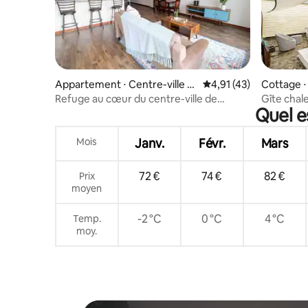
Appartement ⋅ Centre-ville d
Évaluation moyenne su
4,91 (43)
Cottage ⋅
e Cleveland
Refuge au cœur du centre-ville de
Gîte chale
Quel e
Cleveland
centre-vil
Mois
Janv.
Févr.
Mars
72 €
74 €
82 €
Prix
moyen
-2 °C
0 °C
4 °C
Temp.
moy.