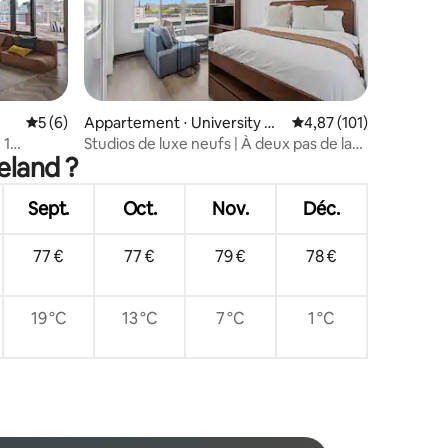
mmentaires : 5 sur 5
Évaluation moyenne sur la base de 6 commentaires : 5 sur 5
5 (6)
Appartement ⋅ University Cir
Évaluation moyenne sur
4,87 (101)
cle
 1
Studios de luxe neufs | À deux pas de la
eland ?
Cleveland Clinic
Sept.
Oct.
Nov.
Déc.
77 €
77 €
79 €
78 €
19 °C
13 °C
7 °C
1 °C