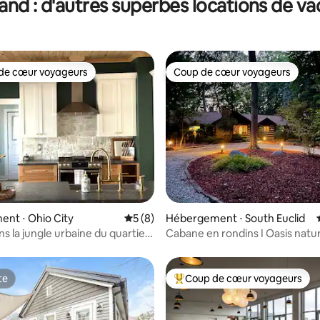
and : d'autres superbes locations de v
de cœur voyageurs
Coup de cœur voyageurs
 cœur voyageurs les plus appréciés
Coup de cœur voyageurs
 la base de 44 commentaires : 4,82 sur 5
nt ⋅ Ohio City
Évaluation moyenne sur la base de 8 co
5 (8)
Hébergement ⋅ South Euclid
s la jungle urbaine du quartier
Cabane en rondins I Oasis nature
 d'Ohio City
Foyer + gazébo
te
Coup de cœur voyageurs
te
Coups de cœur voyageurs les p