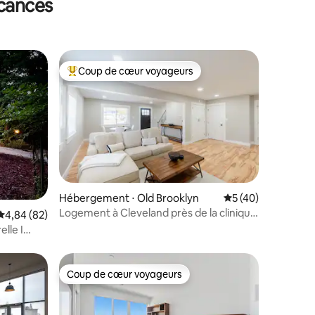
acances
Coup de cœur voyageurs
Coups de cœur voyageurs les plus appréciés
Hébergement ⋅ Old Brooklyn
Évaluation moyenne
5 (40)
Logement à Cleveland près de la clinique
mmentaires : 5 sur 5
Évaluation moyenne sur la base de 82 commentaires : 4,84 sur 5
4,84 (82)
et du centre-ville de CLE
lle I
Coup de cœur voyageurs
lus appréciés
Coup de cœur voyageurs