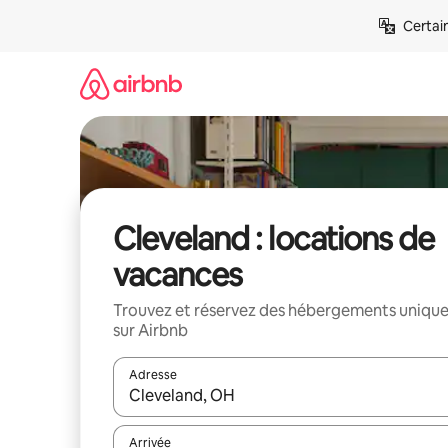
Aller
Certai
directement
au
contenu
Cleveland : locations de
vacances
Trouvez et réservez des hébergements uniqu
sur Airbnb
Adresse
Lorsque les résultats s'affichent, utilisez les flèc
Arrivée