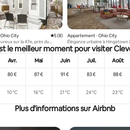
r la base de 43 commentaires : 4,91 sur 5
 Ohio City
Évaluation moyenne sur la base de 8 co
5 (8)
Appartement ⋅ Ohio City
ureux sur la 47e, près du
Élégance urbaine à Hingetown |
st le meilleur moment pour visiter Clev
le et du lac Érié
chambre
Avr.
Mai
Juin
Juil.
Août
80 €
87 €
91 €
83 €
88 €
10 °C
16 °C
21 °C
24 °C
23 °C
Plus d'informations sur Airbnb