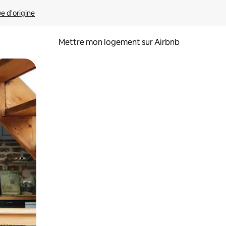
ue d'origine
Mettre mon logement sur Airbnb
sant glisser.