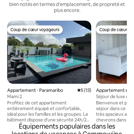
bien notés en termes d'emplacement, de propreté et
plus encore.
Coup de cœur voyageurs
Coup de cœur vo
Coup de cœur voyageurs
Coup de cœur vo
Appartement ⋅ Paramaribo
Évaluation moyenne sur la b
5 (13)
Appartement en r
Paramaribo
Mami 2
Séjour de luxe en 
bâtiment de style 
Profitez de cet appartement
Bienvenue et profi
entièrement équipé et confortable,
séjour dans ce m
idéal pour les familles et les groupes. Le
très spacieux ave
bâtiment dispose d'une sécurité 24h/24.
chevrons dans tou
Équipements populaires dans les
La cuisine est entièrement équipée et
Profitez de votre 
comprend des ustensiles, un four à
patio avec une bell