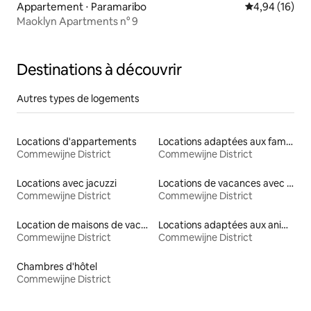
Appartement ⋅ Paramaribo
Évaluation mo
4,94 (16)
Maoklyn Apartments n° 9
Destinations à découvrir
Autres types de logements
Locations d'appartements
Locations adaptées aux familles
Commewijne District
Commewijne District
Locations avec jacuzzi
Locations de vacances avec piscine
Commewijne District
Commewijne District
Location de maisons de vacances
Locations adaptées aux animaux
Commewijne District
Commewijne District
Chambres d'hôtel
Commewijne District