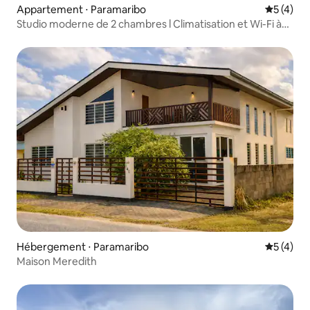
Appartement ⋅ Paramaribo
Évaluatio
5 (4)
Studio moderne de 2 chambres l Climatisation et Wi-Fi à
Paramaribo North
Hébergement ⋅ Paramaribo
Évaluatio
5 (4)
Maison Meredith