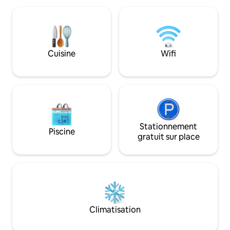
baignoire de style spa, réunissez-vous
que la table de feu
dans le patio privé de la cour arrière,
flambent. Le ruiss
avec une cheminée pour des soirées
pour la faune, av
chaleureuses adaptées à votre groupe À
oiseaux, écureuils,
quelques pas de la gare de Metra avec
Venez découvrir l
Cuisine
Wifi
un train direct vers le centre-ville, à
souvenir spécial 
4 minutes du centre présidentiel Obama
Chgo Magazine nou
à Jackson Park, du musée des sciences
3 meilleurs séjours
et de l'industrie et du lac
Stationnement
Piscine
gratuit sur place
Climatisation