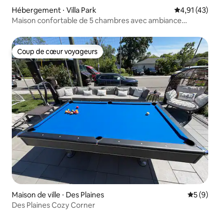
Hébergement ⋅ Villa Park
Évaluation mo
4,91 (43)
Maison confortable de 5 chambres avec ambiance
scandinave
Coup de cœur voyageurs
Coup de cœur voyageurs
Maison de ville ⋅ Des Plaines
Évaluatio
5 (9)
Des Plaines Cozy Corner