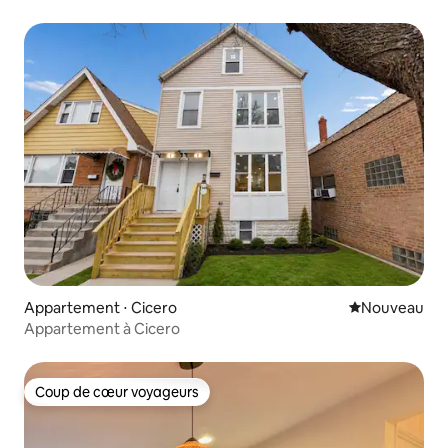
patio, près du centre-ville
Appartement ⋅ Cicero
Nouvel hébe
Nouveau
Appartement à Cicero
Coup de cœur voyageurs
Coup de cœur voyageurs