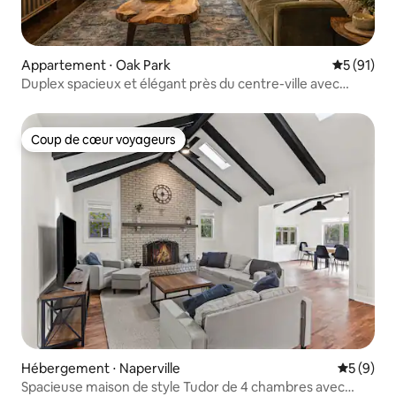
Appartement ⋅ Oak Park
Évaluation
5 (91)
Duplex spacieux et élégant près du centre-ville avec
parking
Coup de cœur voyageurs
Coup de cœur voyageurs
Hébergement ⋅ Naperville
Évaluatio
5 (9)
Spacieuse maison de style Tudor de 4 chambres avec