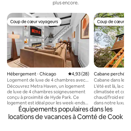
plus encore.
Coup de cœur voyageurs
Coup de cœur vo
Coup de cœur voyageurs
Coup de cœur vo
Hébergement ⋅ Chicago
Évaluation moyenne sur la base
4,93 (28)
Cabane perchée 
burg
Logement de luxe de 4 chambres avec
Cabane dans les ar
jacuzzi près de l'Université de Chicago et
enchanté (commo
Découvrez Metra Haven, un logement
L'été est là, la ca
de l'Obama Center
de luxe de 4 chambres soigneusement
climatisée et confo
conçu à proximité de Hyde Park. Ce
chaud/froid est prêt ! Détende
logement est idéal pour les week-ends
dans notre luxueux
Équipements populaires dans les
d'enterrement de vie de jeune fille, les
d'une profondeur d
voyages entre filles, les réunions de
et adapté au canna
locations de vacances à Comté de Cook
famille, les professionnels ou les grands
conifères, tandis q
groupes à la recherche de confort et de
tourbillonnent au-
convivialité. Détendez-vous dans la
cascade se jette da