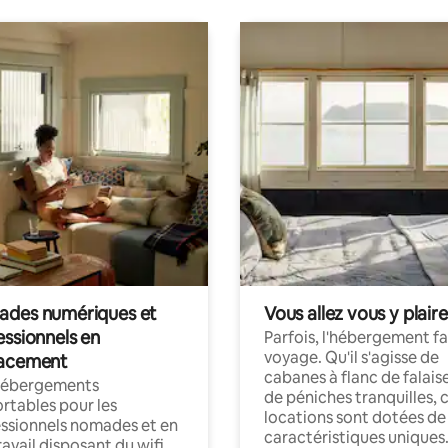
des numériques et
Vous allez vous y plaire
essionnels en
Parfois, l'hébergement fai
voyage. Qu'il s'agisse de
acement
cabanes à flanc de falais
hébergements
de péniches tranquilles, 
rtables pour les
locations sont dotées de
ssionnels nomades et en
caractéristiques uniques
ravail disposant du wifi