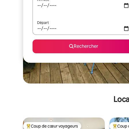
Départ
Rechercher
Loca
Coup de cœur voyageurs
Coup 
Coups de cœur voyageurs les plus appréciés
Coups de