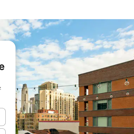
e
z
hes vers le haut et vers le bas pour les parcourir ou en appuyant et en fai