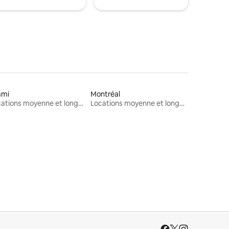
ami
Montréal
Locations moyenne et longue durée
Locations moyenne et longue durée