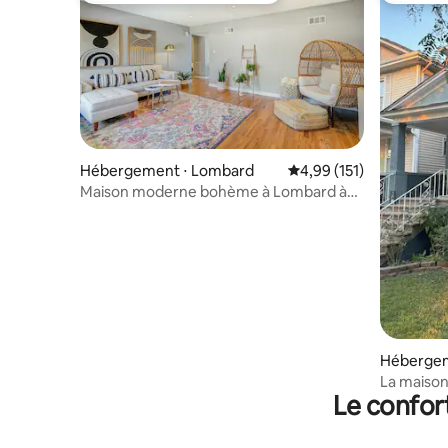
Hébergement ⋅ Lombard
Évaluation moyenne sur
4,99 (151)
Maison moderne bohème à Lombard à
7 min de Metra
Hébergem
La maison
Le confor