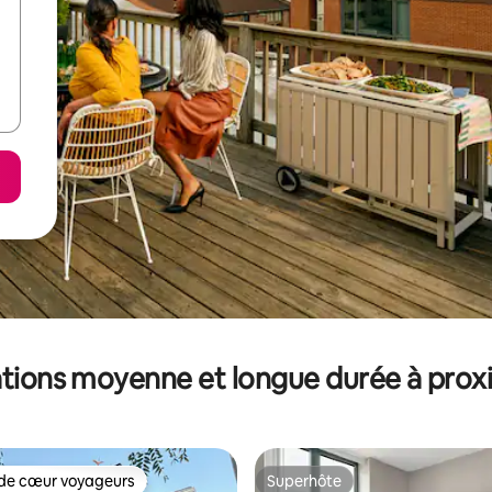
tions moyenne et longue durée à prox
de cœur voyageurs
Superhôte
 cœur voyageurs les plus appréciés
Superhôte