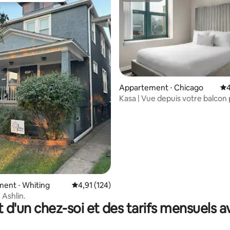
 la base de 151 commentaires : 4,99 sur 5
Appartement ⋅ Chicago
Év
4
Kasa | Vue depuis votre balcon p
Chicago
ent ⋅ Whiting
Évaluation moyenne sur la base de 124 comme
4,91 (124)
 Ashlin.
t d'un chez-soi et des tarifs mensuels 