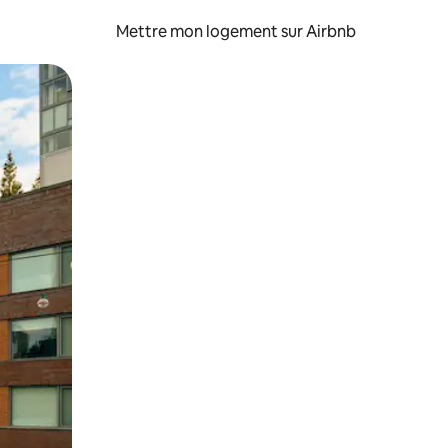
Mettre mon logement sur Airbnb
sant glisser.