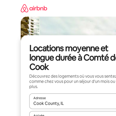
Aller
directement
au
contenu
Locations moyenne et
longue durée à Comté d
Cook
Découvrez des logements où vous vous sente
comme chez vous pour un séjour d'un mois ou
plus.
Adresse
Lorsque les résultats s'affichent, utilisez les flèc
Arrivée