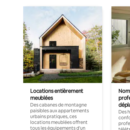
Locations entièrement
Noma
meublées
prof
dépl
Des cabanes de montagne
paisibles aux appartements
Des 
urbains pratiques, ces
confo
locations meublées offrent
profe
tous les équipements d'un
télét