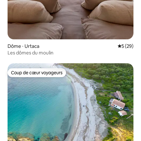
Dôme ⋅ Urtaca
Évaluation
5 (29)
Les dômes du moulin
Coup de cœur voyageurs
Coup de cœur voyageurs