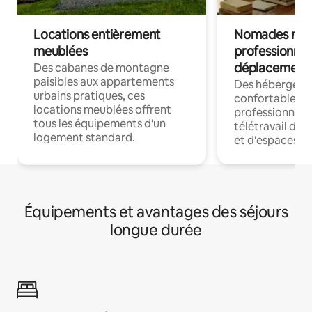
Locations entièrement
Nomades num
meublées
professionnel
déplacement
Des cabanes de montagne
paisibles aux appartements
Des hébergem
urbains pratiques, ces
confortables p
locations meublées offrent
professionnels
tous les équipements d'un
télétravail dis
logement standard.
et d'espaces de
Équipements et avantages des séjours
longue durée