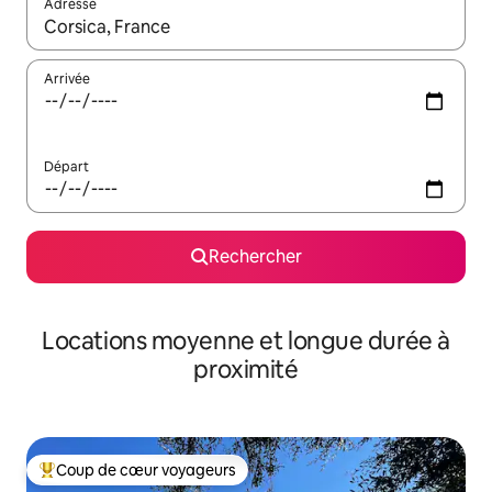
Adresse
Lorsque les résultats s'affichent, utilisez les flèches vers le hau
Arrivée
Départ
Rechercher
Locations moyenne et longue durée à
proximité
Coup de cœur voyageurs
Coups de cœur voyageurs les plus appréciés