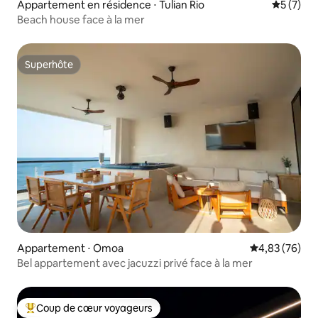
Appartement en résidence ⋅ Tulian Rio
Évaluatio
5 (7)
Beach house face à la mer
Superhôte
Superhôte
Appartement ⋅ Omoa
Évaluation mo
4,83 (76)
Bel appartement avec jacuzzi privé face à la mer
Coup de cœur voyageurs
Coups de cœur voyageurs les plus appréciés