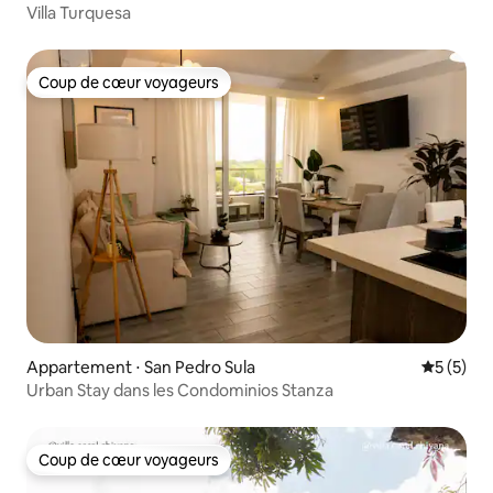
Villa Turquesa
Coup de cœur voyageurs
Coup de cœur voyageurs
Appartement ⋅ San Pedro Sula
Évaluatio
5 (5)
Urban Stay dans les Condominios Stanza
Coup de cœur voyageurs
Coup de cœur voyageurs