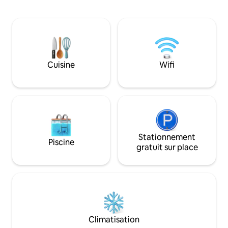
un espace de vie spacieux baigné de
privé, chambres s
lumière naturelle, créant une
modernes et climat
atmosphère chaleureuse et
entièrement foncti
accueillante. Le salon s’ouvre
encore. Zone centr
naturellement sur le coin repas et la
restaurants, des 
cuisine, où vous pourrez prendre vos
des pharmacies et
repas en profitant d’une vue
pourrais avoir bes
Cuisine
Wifi
panoramique sur El Merendón. Nous
voyage Préparez-v
proposons deux places de
étoiles !
stationnement à l’intérieur.
Stationnement
Piscine
gratuit sur place
Climatisation