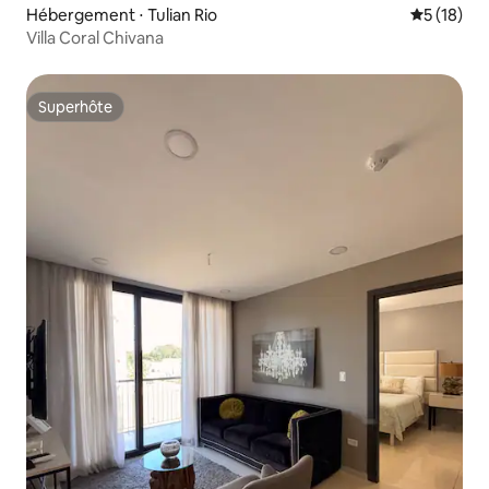
Hébergement ⋅ Tulian Rio
Évaluation
5 (18)
Villa Coral Chivana
Superhôte
Superhôte