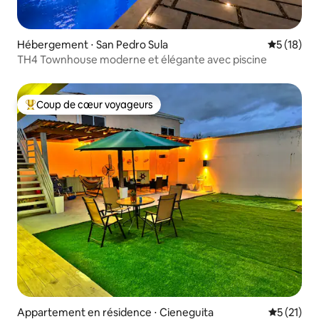
Hébergement ⋅ San Pedro Sula
Évaluation
5 (18)
TH4 Townhouse moderne et élégante avec piscine
Coup de cœur voyageurs
Coups de cœur voyageurs les plus appréciés
Appartement en résidence ⋅ Cieneguita
Évaluation
5 (21)