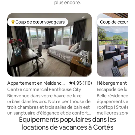
plus encore.
Coup de cœur voyageurs
Coup de cœur vo
Coups de cœur voyageurs les plus appréciés
Coup de cœur vo
Appartement en résidence ⋅
Évaluation moyenne sur la base 
4,95 (110)
Hébergement ⋅ Sa
San Pedro Sula
ula
Centre commercial Penthouse City
Escapade de luxe 
Bienvenue dans votre havre de luxe
Belle résidence pl
urbain dans les airs. Notre penthouse de
équipements exclu
trois chambres et trois salles de bain est
rooftop ! Située d
un sanctuaire d’élégance et de confort,
meilleures zones 
Équipements populaires dans les
conçu pour impressionner et offrir une
espaces spacieux e
expérience de vie inégalée. Dès que
Entièrement équip
locations de vacances à Cortés
vous entrerez, vous serez accueilli par
vous pourriez avoi