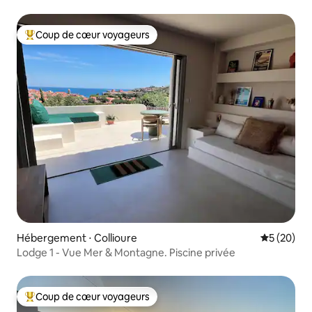
Coup de cœur voyageurs
Coups de cœur voyageurs les plus appréciés
Hébergement ⋅ Collioure
Évaluation
5 (20)
Lodge 1 - Vue Mer & Montagne. Piscine privée
Coup de cœur voyageurs
Coups de cœur voyageurs les plus appréciés