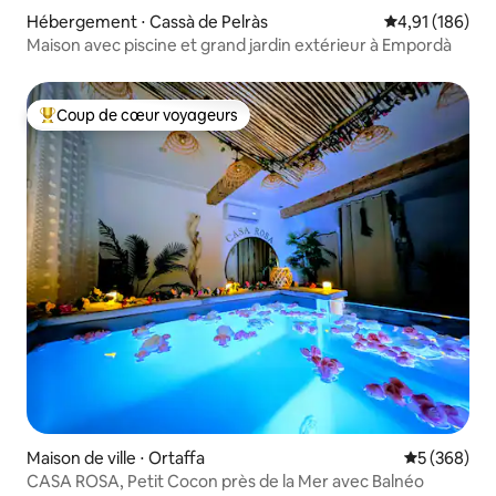
Hébergement ⋅ Cassà de Pelràs
Évaluation moy
4,91 (186)
Maison avec piscine et grand jardin extérieur à Empordà
Coup de cœur voyageurs
Coups de cœur voyageurs les plus appréciés
Maison de ville ⋅ Ortaffa
Évaluation 
5 (368)
CASA ROSA, Petit Cocon près de la Mer avec Balnéo