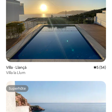
Villa ⋅ Llançà
Évaluation
5 (54)
Villa la Llum
Superhôte
Superhôte