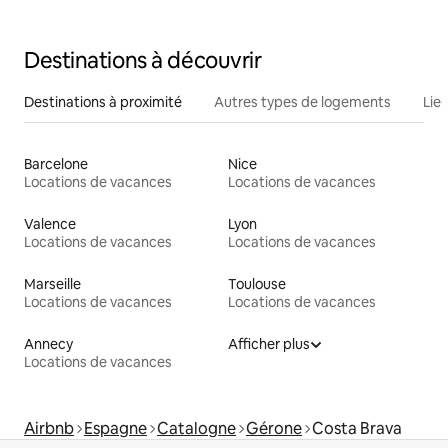
Destinations à découvrir
Destinations à proximité
Autres types de logements
Lie
Barcelone
Nice
Locations de vacances
Locations de vacances
Valence
Lyon
Locations de vacances
Locations de vacances
Marseille
Toulouse
Locations de vacances
Locations de vacances
Annecy
Afficher plus
Locations de vacances
Airbnb
Espagne
Catalogne
Gérone
Costa Brava