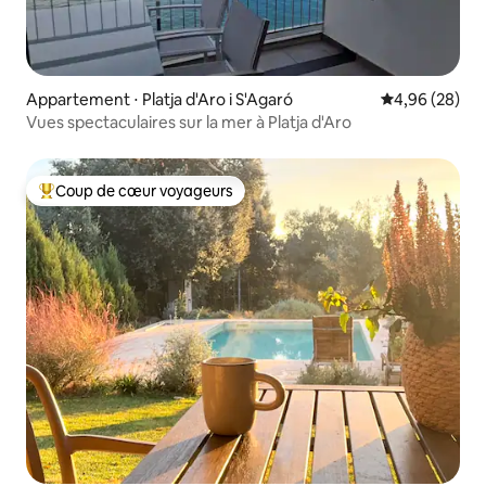
Appartement ⋅ Platja d'Aro i S'Agaró
Évaluation mo
4,96 (28)
Vues spectaculaires sur la mer à Platja d'Aro
Coup de cœur voyageurs
Coups de cœur voyageurs les plus appréciés