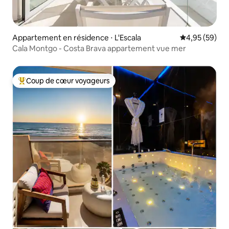
Appartement en résidence ⋅ L'Escala
Évaluation mo
4,95 (59)
Cala Montgo - Costa Brava appartement vue mer
Coup de cœur voyageurs
Coups de cœur voyageurs les plus appréciés