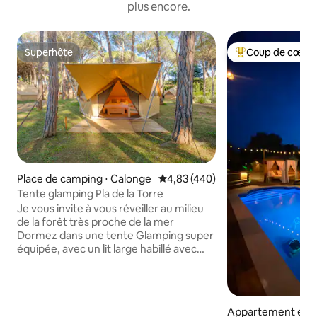
plus encore.
Superhôte
Coup de cœur 
Superhôte
Coups de cœur vo
Place de camping ⋅ Calonge
Évaluation moyenne sur la base 
4,83 (440)
Tente glamping Pla de la Torre
Je vous invite à vous réveiller au milieu
de la forêt très proche de la mer
Dormez dans une tente Glamping super
équipée, avec un lit large habillé avec
des oreillers confortables, des
serviettes, des moustiquaires fixes, un
réfrigérateur, des prises et une terrasse
privée. Nous vous garantissons le calme
Appartement en r
et beaucoup d'attention personnalisée !