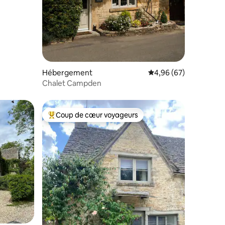
taires : 4,98 sur 5
Hébergement
Évaluation moyenne su
4,96 (67)
Chalet Campden
Coup de cœur voyageurs
lus appréciés
Coups de cœur voyageurs les plus appréciés