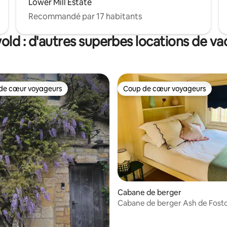
Lower Mill Estate
Recommandé par 17 habitants
ld : d'autres superbes locations de v
de cœur voyageurs
Coup de cœur voyageurs
 cœur voyageurs les plus appréciés
Coup de cœur voyageurs
Cabane de berger
Cabane de berger Ash de Fost
Hazelhanger (cabane verte)