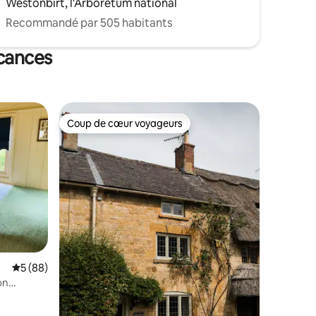
Westonbirt, l'Arboretum national
Recommandé par 505 habitants
acances
Coup de cœur voyageurs
Coup de cœur voyageurs
Évaluation moyenne sur la base de 88 commentaires : 5 sur 5
5 (88)
on