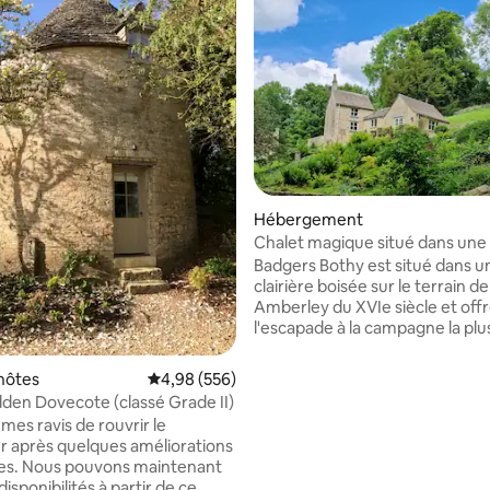
la base de 178 commentaires : 4,94 sur 5
Hébergement
Chalet magique situé dans une c
boisée
Badgers Bothy est situé dans u
clairière boisée sur le terrain d
Amberley du XVIe siècle et off
l'escapade à la campagne la plu
et la plus charmante. Notre cha
idyllique est situé en bordure d
hôtes
Évaluation moyenne sur la base de 556 commen
4,98 (556)
Minchinhampton Common (sit
dden Dovecote (classé Grade II)
une zone de beauté naturelle
es ravis de rouvrir le
exceptionnelle) et avec des ki
r après quelques améliorations
de sentiers pédestres qui sont 
les. Nous pouvons maintenant
pour ceux qui souhaitent explor
 disponibilités à partir de ce