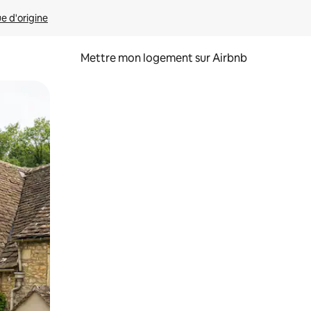
ue d'origine
Mettre mon logement sur Airbnb
sant glisser.