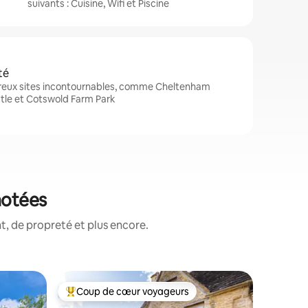
suivants : Cuisine, Wifi et Piscine
té
reux sites incontournables, comme Cheltenham
tle et Cotswold Farm Park
notées
, de propreté et plus encore.
Cottage 
Coup de cœur voyageurs
Coup
lus appréciés
Coups de cœur voyageurs les plus appréciés
Coups d
Joli chal