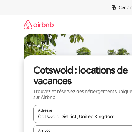
Aller
Certai
directement
au
contenu
Cotswold : locations de
vacances
Trouvez et réservez des hébergements uniqu
sur Airbnb
Adresse
Lorsque les résultats s'affichent, utilisez les flèc
Arrivée