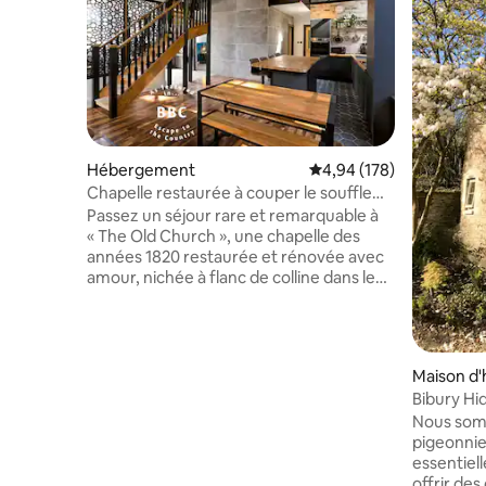
Hébergement
Évaluation moyenne sur 
4,94 (178)
Chapelle restaurée à couper le souffle
dans les Cotswolds avec vue sur la vallée
Passez un séjour rare et remarquable à
« The Old Church », une chapelle des
années 1820 restaurée et rénovée avec
amour, nichée à flanc de colline dans le
village idyllique de Sheepscombe, dans
les Cotswolds. Cette propriété
enchanteresse allie caractère
intemporel et charme d'époque avec
Maison d'
une ambiance contemporaine relaxante.
Bibury Hi
Une escapade pittoresque vraiment
Nous somm
unique à la campagne. Situé dans un
pigeonnie
cadre boisé tranquille en bordure de la
essentiel
réserve naturelle de Blackstable avec
offrir des
des promenades panoramiques dans la