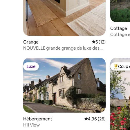
Cottage
Cottage i
Wold
Grange
Évaluation moyenne
5 (12)
NOUVELLE grande grange de luxe des
Cotswolds dans le centre de Stow
Luxe
Coup 
Luxe
Coups de
Hébergement
Évaluation moyenne sur
4,96 (26)
Hill View