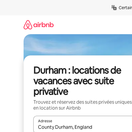
Aller
Certai
directement
au
contenu
Durham : locations de
vacances avec suite
privative
Trouvez et réservez des suites privées uniques
en location sur Airbnb
Adresse
Lorsque les résultats s'affichent, utilisez les flèc