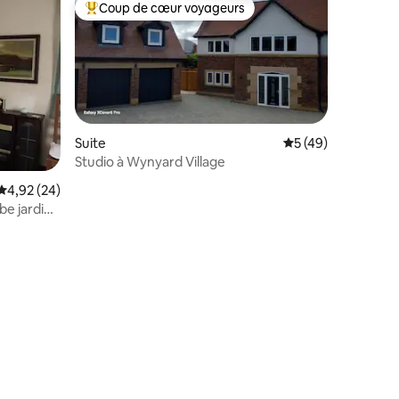
Coup de cœur voyageurs
Coups de cœur voyageurs les plus appréciés
Suite
Évaluation moyenne
5 (49)
Studio à Wynyard Village
taires : 4,92 sur 5
Évaluation moyenne sur la base de 24 commentaires : 4,92 sur 5
4,92 (24)
e jardin,