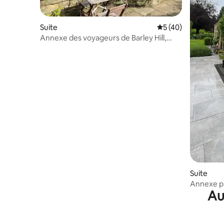
Suite
Évaluation moyenne
5 (40)
Annexe des voyageurs de Barley Hill,
Northumberland.
Suite
Annexe pr
Au