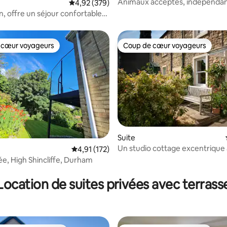
Animaux acceptés, indépendan
la base de 470 commentaires : 4,83 sur 5
Évaluation moyenne sur la base de 379 commen
4,92 (379)
, offre un séjour confortable
région magnifique
 cœur voyageurs
Coup de cœur voyageurs
 cœur voyageurs
Coup de cœur voyageurs
Suite
Un studio cottage excentrique 
 la base de 160 commentaires : 4,91 sur 5
Évaluation moyenne sur la base de 172 comme
4,91 (172)
Gainford près de Teesdale
ée, High Shincliffe, Durham
Location de suites privées avec terrass