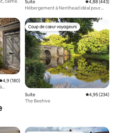
t, calme.
taires : 4,92 sur 5
Suite
Évaluation moyenne sur
4,88 (443)
Hébergement à Nenthead idéal pour
explorer
Coup de cœur voyageurs
Coup de cœur voyageurs
Évaluation moyenne sur la base de 180 commentaires : 4,9 sur 5
4,9 (180)
à
ntaires : 4,91 sur 5
Suite
Évaluation moyenne sur
4,95 (234)
The Beehive
e