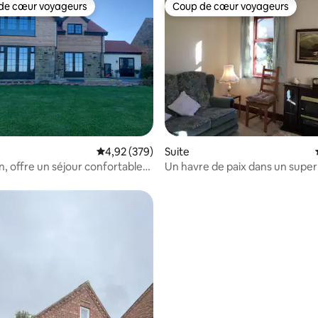
de cœur voyageurs
Coup de cœur voyageurs
 cœur voyageurs les plus appréciés
Coup de cœur voyageurs
 la base de 171 commentaires : 4,96 sur 5
Évaluation moyenne sur la base de 379 commen
4,92 (379)
Suite
, offre un séjour confortable
Un havre de paix dans un superb
région magnifique
dans un beau village