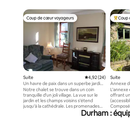
Coup de cœur voyageurs
Coup 
Coup de cœur voyageurs
Coups de
Suite
Évaluation moyenne sur
4,92 (24)
Suite
Un havre de paix dans un superbe jardin,
Annexe de
dans un beau village
Northumb
Notre chalet se trouve dans un coin
L'annexe 
tranquille d'un joli village. La vue sur le
offrant u
jardin et les champs voisins s'étend
(accessib
jusqu'à la cathédrale. Les promenades
Composée
Durham : équip
directement à partir d'ici passent par de
lumineuse
beaux bois à travers les champs pour
salon, d'u
atteindre la rivière Wear. Le pub local à
réfrigérate
400 mètres propose d'excellents repas
micro-ond