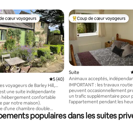
de cœur voyageurs
Coup de cœur voyageurs
 cœur voyageurs les plus appréciés
Coups de cœur voyageurs les p
Suite
É
Animaux acceptés, indépendan
 la base de 24 commentaires : 4,92 sur 5
Évaluation moyenne sur la base de 40 co
5 (40)
IMPORTANT : les travaux routier
s voyageurs de Barley Hill,
peuvent occasionnellement p
erland.
est une suite indépendante
un trafic supplémentaire pour 
n hébergement confortable
l'appartement pendant les heu
le par notre maison).
pointe jusqu'en septembre, mai
 d'une chambre double
agréable et calme ici pendant la
ements populaires dans les suites priv
 avec WC privatif, d'un coin
Cathédrale, château ou musée 
ne kitchenette (mini-
Les sites du patrimoine mondia
ur, bouilloire, grille-pain,
Durham sont à quelques minut
es, pas de plaque de