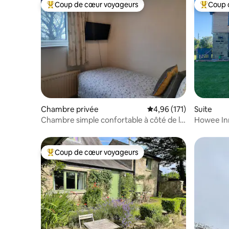
Coup de cœur voyageurs
Coup 
Coups de cœur voyageurs les plus appréciés
Coups de
Chambre privée
Évaluation moyenne sur
4,96 (171)
Suite
Chambre simple confortable à côté de la
Howee Inn
salle de bain
dans une 
Coup de cœur voyageurs
Coups de cœur voyageurs les plus appréciés