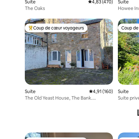
Suite
Évaluation moyenne sur 
4,83 (470)
Suite
The Oaks
Howee Inn
dans une 
Coup de cœur voyageurs
Coup de
Coups de cœur voyageurs les plus appréciés
Coup de
Suite
Évaluation moyenne sur
4,91 (160)
Suite
The Old Yeast House, The Bank.
Suite priv
Emplacement central !