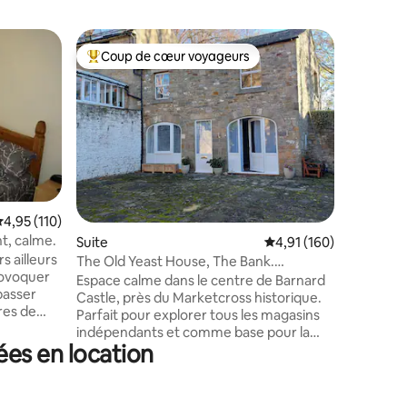
Coup de cœur voyageurs
Coup de
lus appréciés
Coups de cœur voyageurs les plus appréciés
Coup de
valuation moyenne sur la base de 110 commentaires : 4,95 sur 5
4,95 (110)
t, calme.
mmentaires : 5 sur 5
Suite
Évaluation moyenne sur
4,91 (160)
Suite
s ailleurs
The Old Yeast House, The Bank.
Suite pri
rovoquer
Emplacement central !
Espace calme dans le centre de Barnard
Une suit
passer
Castle, près du Marketcross historique.
maison individuel
res de
Parfait pour explorer tous les magasins
populair
s c'est
indépendants et comme base pour la
universitai
 nuit.
ées en location
marche et le vélo à Teesdale. Nous
de la bibli
oriental ?
fournissons une kitchenette pour
logement 
l de
préparer des collations et des boissons
mature a
es en
chaudes, et dans la ville il y a des cafés,
voyageurs Airbn