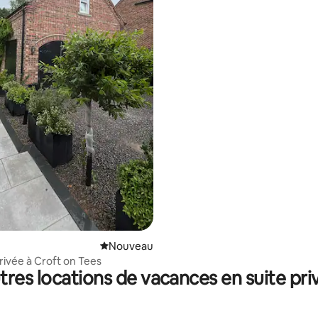
 sur la base de 40 commentaires : 5 sur 5
Nouvel hébergement
Nouveau
ivée à Croft on Tees
tres locations de vacances en suite pri