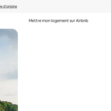
ue d'origine
Mettre mon logement sur Airbnb
sant glisser.