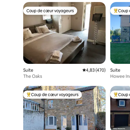
Coup de cœur voyageurs
Coup 
Coup de cœur voyageurs
Coups de
Suite
Évaluation moyenne sur 
4,83 (470)
Suite
The Oaks
Howee Inn
dans une 
Coup de cœur voyageurs
Coup 
Coups de cœur voyageurs les plus appréciés
Coups de