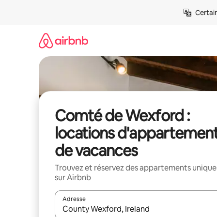
Aller
Certai
directement
au
contenu
Comté de Wexford :
locations d'appartemen
de vacances
Trouvez et réservez des appartements unique
sur Airbnb
Adresse
Lorsque les résultats s'affichent, utilisez les flèc