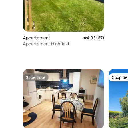
Appartement
Évaluation moyenne sur
4,93 (67)
Appartement Highfield
Superhôte
Coup de
Superhôte
Coup de