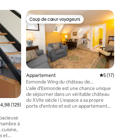
Apparte
Coup de cœur voyageurs
Coup
lus appréciés
Coup de cœur voyageurs
Coups d
Les écur
appartem
dans une
minutes e
campagne
sud de Co
de Kilke
tout le c
Appartement
Évaluation moyenne
5 (17)
produits 
Esmonde Wing du château de
profiter(f
Huntington
L'aile d'Esmonde est une chance unique
VÉRITABL
de séjourner dans un véritable château
Pour les 
du XVIIe siècle ! L'espace a sa propre
ESCAPADE
valuation moyenne sur la base de 129 commentaires : 4,98 sur 5
4,98 (129)
porte d'entrée et est un appartement
commenta
dans le château de Huntington. Les
multitud
pacieuse
chambres sont une chambre double
chambre à
principale (qui peut également être
 cuisine,
transformée en lits jumeaux simples si
s et
nécessaire), une chambre simple avec