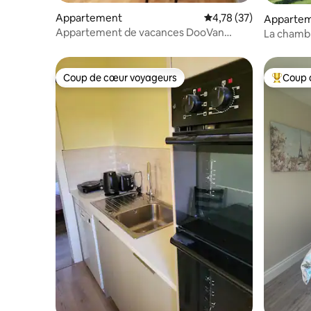
Appartement
Évaluation moyenne su
4,78 (37)
Apparte
Appartement de vacances DooVan
La chamb
Wexford Central !
Coup de cœur voyageurs
Coup 
Coup de cœur voyageurs
Coups de