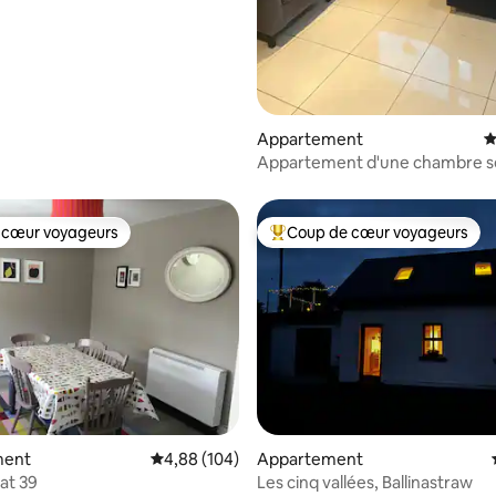
Appartement
É
Appartement d'une chambre s
la maison principale
 cœur voyageurs
Coup de cœur voyageurs
 cœur voyageurs
Coups de cœur voyageurs les p
ment
Évaluation moyenne sur la base de 104 commen
4,88 (104)
Appartement
at 39
Les cinq vallées, Ballinastraw