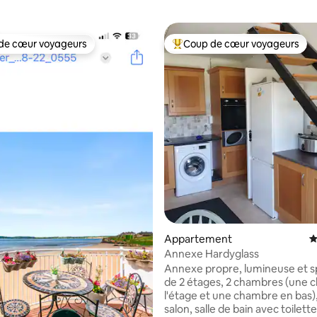
de cœur voyageurs
Coup de cœur voyageurs
 cœur voyageurs les plus appréciés
Coups de cœur voyageurs les p
Appartement
É
Annexe Hardyglass
Annexe propre, lumineuse et s
de 2 étages, 2 chambres (une 
l'étage et une chambre en bas),
salon, salle de bain avec toilette