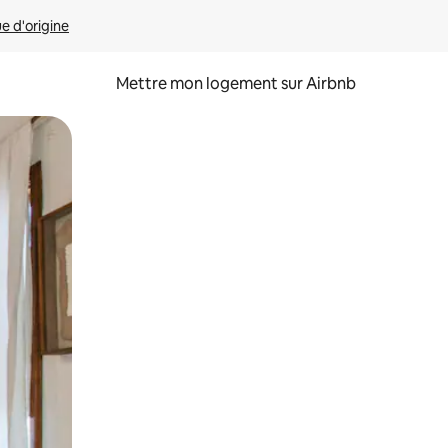
ue d'origine
Mettre mon logement sur Airbnb
sant glisser.