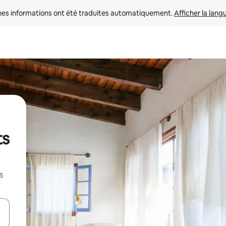
nes informations ont été traduites automatiquement. 
Afficher la lang
ts
s
hes vers le haut et vers le bas pour les parcourir ou en appuyant et en fai