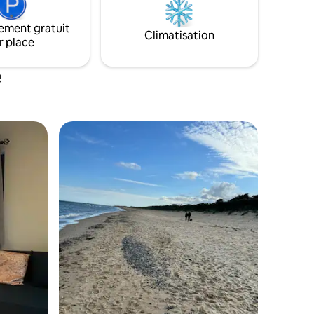
ement gratuit
Climatisation
r place
e
ntaires : 4,94 sur 5