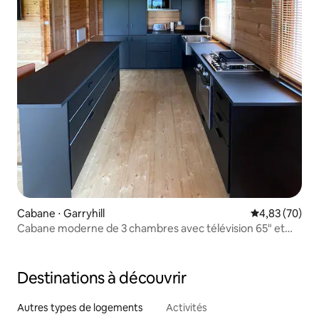
Cabane ⋅ Garryhill
Évaluation mo
4,83 (70)
Cabane moderne de 3 chambres avec télévision 65" et
Wi-Fi
Destinations à découvrir
Autres types de logements
Activités