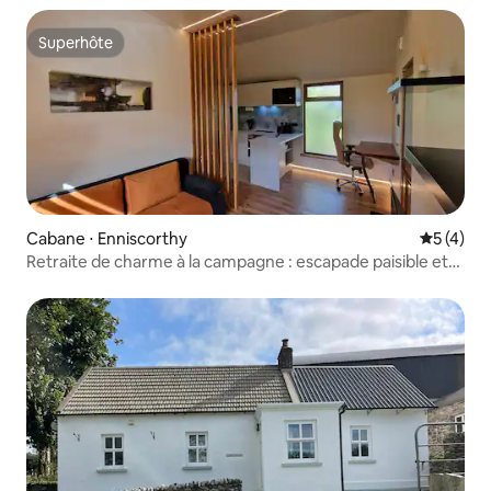
Superhôte
Superhôte
Cabane ⋅ Enniscorthy
Évaluatio
5 (4)
Retraite de charme à la campagne : escapade paisible et
verdoyante