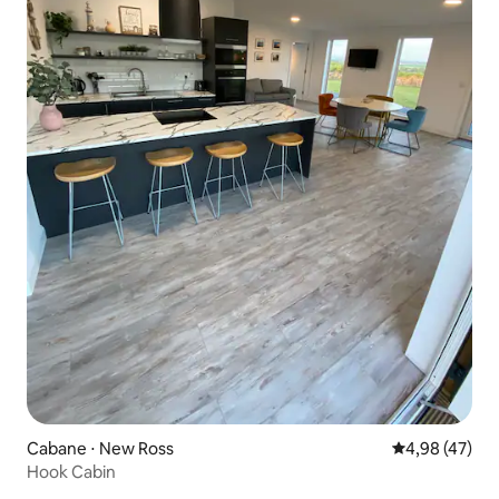
Cabane ⋅ New Ross
Évaluation mo
4,98 (47)
Hook Cabin