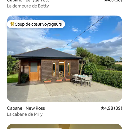
La demeure de Betty
Coup de cœur voyageurs
Coups de cœur voyageurs les plus appréciés
Cabane ⋅ New Ross
Évaluation mo
4,98 (89)
La cabane de Milly