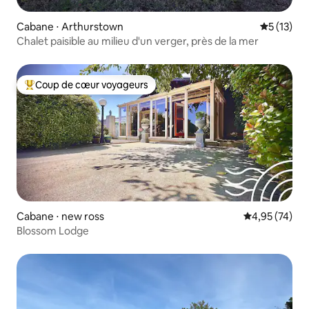
Cabane ⋅ Arthurstown
Évaluation
5 (13)
Chalet paisible au milieu d'un verger, près de la mer
Coup de cœur voyageurs
Coups de cœur voyageurs les plus appréciés
Cabane ⋅ new ross
Évaluation mo
4,95 (74)
Blossom Lodge