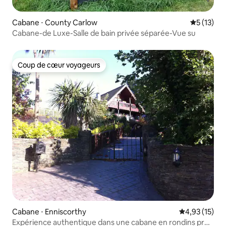
Cabane ⋅ County Carlow
Évaluation
5 (13)
Cabane-de Luxe-Salle de bain privée séparée-Vue su
Coup de cœur voyageurs
Coup de cœur voyageurs
Cabane ⋅ Enniscorthy
Évaluation mo
4,93 (15)
Expérience authentique dans une cabane en rondins près