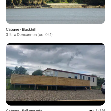
Cabane ⋅ Blackhill
3 lits à Duncannon (oc-i041)
Cabane ⋅ Ballygarrett
Évaluation m
4,5 (58)