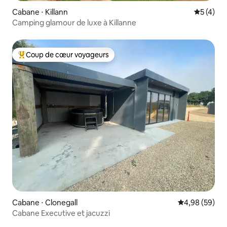
Cabane ⋅ Killann
Évaluatio
5 (4)
Camping glamour de luxe à Killanne
Coup de cœur voyageurs
Coups de cœur voyageurs les plus appréciés
Cabane ⋅ Clonegall
Évaluation mo
4,98 (59)
Cabane Executive et jacuzzi