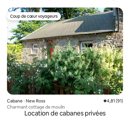
de la côte
Coup de cœur voyageurs
Coup de cœur voyageurs
Cabane ⋅ New Ross
Évaluation mo
4,81 (91)
Charmant cottage de moulin
Location de cabanes privées