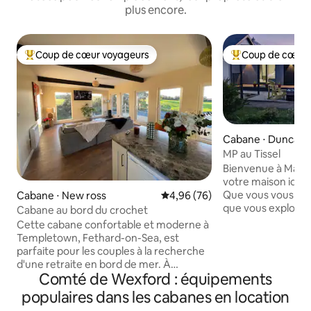
plus encore.
Coup de cœur voyageurs
Coup de cœur 
Coups de cœur voyageurs les plus appréciés
Coups de cœur vo
Cabane ⋅ Duncan
MP au Tissel
Bienvenue à Maime'
votre maison idéal
Que vous vous déte
Cabane ⋅ New ross
Évaluation moyenne sur la base
4,96 (76)
que vous exploriez
Cabane au bord du crochet
trouverez tout ce
Cette cabane confortable et moderne à
pour passer un séj
Templetown, Fethard-on-Sea, est
propriété charman
parfaite pour les couples à la recherche
idéalement située 
d'une retraite en bord de mer. À
plage de Duncannon
Comté de Wexford : équipements
seulement cinq minutes des superbes
sorte que vous po
plages, il offre un design spacieux et
populaires dans les cabanes en location
profiter de prom
ouvert avec un lit confortable, une