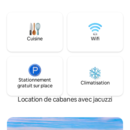
et visiter les café
kitchenette et une salle de bains
restaurants locaux
privative élégante. Détendez-vous dans
nombreuses activi
la paisible campagne ou explorez la
terrains de jeux, d
péninsule voisine de Hook, qui abrite des
de basket.
promenades côtières à couper le souffle
et le phare historique de Hook. Que ce
soit pour se détendre ou partir à
Cuisine
Wifi
l'aventure, cette cabane promet une
escapade romantique et mémorable.
Adultes uniquement
Stationnement
Climatisation
gratuit sur place
Location de cabanes avec jacuzzi