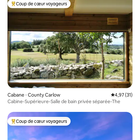
Coup de cœur voyageurs
Coups de cœur voyageurs les plus appréciés
Cabane ⋅ County Carlow
Évaluation mo
4,97 (31)
Cabine-Supérieure-Salle de bain privée séparée-The
Coup de cœur voyageurs
Coups de cœur voyageurs les plus appréciés