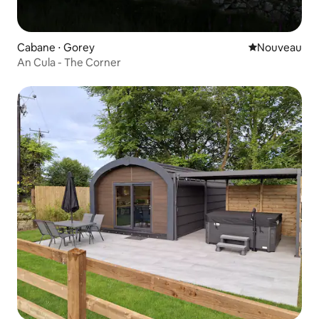
Cabane ⋅ Gorey
Nouvel hébe
Nouveau
An Cula - The Corner