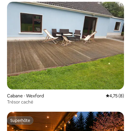
Cabane ⋅ Wexford
Évaluation m
4,75 (8)
Trésor caché
Superhôte
Superhôte