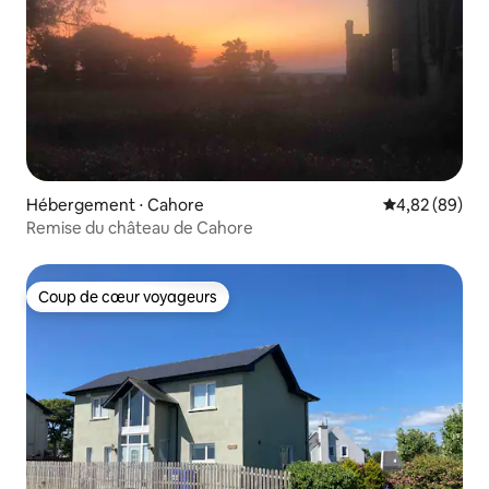
Hébergement ⋅ Cahore
Évaluation mo
4,82 (89)
Remise du château de Cahore
Coup de cœur voyageurs
Coup de cœur voyageurs