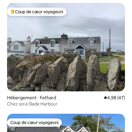
Coup de cœur voyageurs
Coups de cœur voyageurs les plus appréciés
Hébergement ⋅ Fethard
Évaluation mo
4,98 (47)
Chez soi à Slade Harbour
Coup de cœur voyageurs
Coup de cœur voyageurs