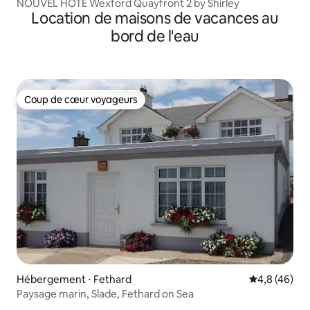
NOUVEL HÔTE Wexford Quayfront 2 by Shirley
Location de maisons de vacances au
bord de l'eau
Coup de cœur voyageurs
Coup de cœur voyageurs
Hébergement ⋅ Fethard
Évaluation m
4,8 (46)
Paysage marin, Slade, Fethard on Sea