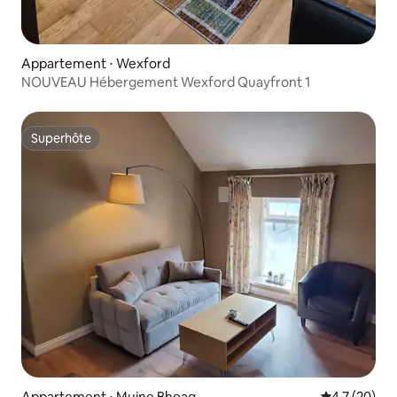
Appartement ⋅ Wexford
NOUVEAU Hébergement Wexford Quayfront 1
Superhôte
Superhôte
Appartement ⋅ Muine Bheag
Évaluation m
4,7 (20)