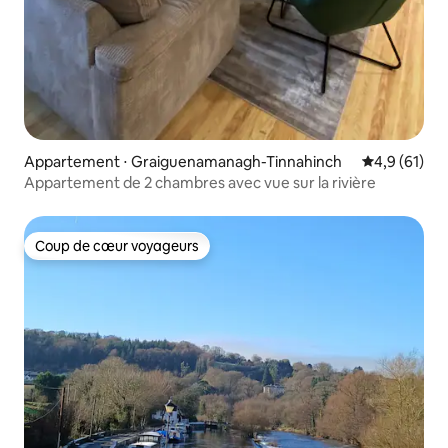
Appartement ⋅ Graiguenamanagh-Tinnahinch
Évaluation m
4,9 (61)
Appartement de 2 chambres avec vue sur la rivière
Coup de cœur voyageurs
Coup de cœur voyageurs