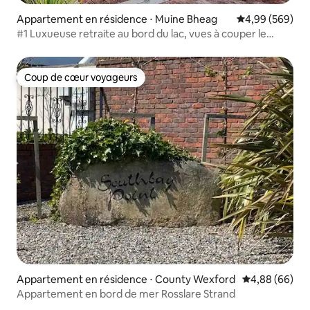
Appartement en résidence ⋅ Muine Bheag
Évaluation moy
4,99 (569)
#1 Luxueuse retraite au bord du lac, vues à couper le
souffle ! 5★
Coup de cœur voyageurs
Coup de cœur voyageurs
Appartement en résidence ⋅ County Wexford
Évaluation mo
4,88 (66)
Appartement en bord de mer Rosslare Strand