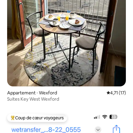
Appartement ⋅ Wexford
Évaluation m
4,71 (17)
Suites Key West Wexford
Coup de cœur voyageurs
Coups de cœur voyageurs les plus appréciés