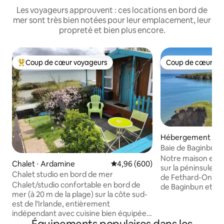
Les voyageurs approuvent : ces locations en bord de
mer sont très bien notées pour leur emplacement, leur
propreté et bien plus encore.
Coup de cœur voyageurs
Coup de cœur vo
Coups de cœur voyageurs les plus appréciés
Coup de cœur vo
Hébergement ⋅ Fe
Baie de Baginbun,
péninsule de Hoo
Notre maison est 
Chalet ⋅ Ardamine
Évaluation moyenne sur la base 
4,96 (600)
sur la péninsule de
Chalet studio en bord de mer
de Fethard-On-Sea
Chalet/studio confortable en bord de
de Baginbun et Ca
mer (à 20 m de la plage) sur la côte sud-
moins de 10 minute
est de l'Irlande, entièrement
plage ou le villag
indépendant avec cuisine bien équipée,
gastro-pubs primé
douche et toilettes. J'ai maintenant un