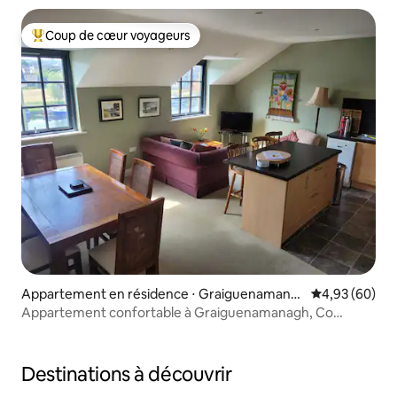
Coup de cœur voyageurs
Coups de cœur voyageurs les plus appréciés
Appartement en résidence ⋅ Graiguenamana
Évaluation mo
4,93 (60)
gh
Appartement confortable à Graiguenamanagh, Co
Kilkenny
Destinations à découvrir