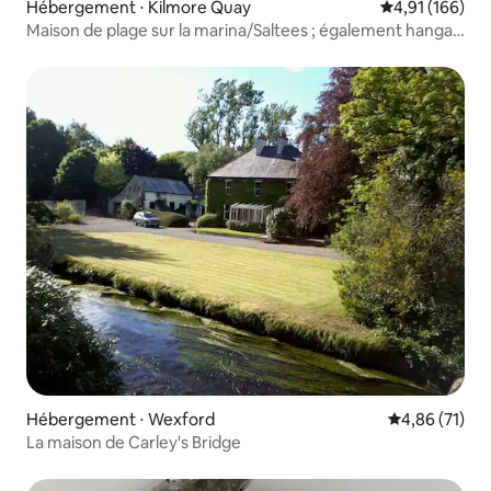
Hébergement ⋅ Kilmore Quay
Évaluation moy
4,91 (166)
Maison de plage sur la marina/Saltees ; également hangar
à bateaux Airbnb
Hébergement ⋅ Wexford
Évaluation mo
4,86 (71)
La maison de Carley's Bridge