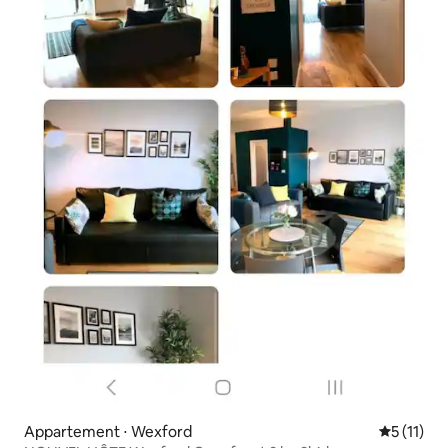
Appartement ⋅ Wexford
Évaluatio
5 (11)