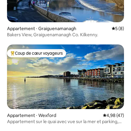
Appartement ⋅ Graiguenamanagh
Évaluatio
5 (8)
Bakers View, Graiguenamanagh Co. Kilkenny.
Coup de cœur voyageurs
Coups de cœur voyageurs les plus appréciés
Appartement ⋅ Wexford
Évaluation mo
4,98 (47)
Appartement sur le quai avec vue sur la mer et parking,
ville de Wexford