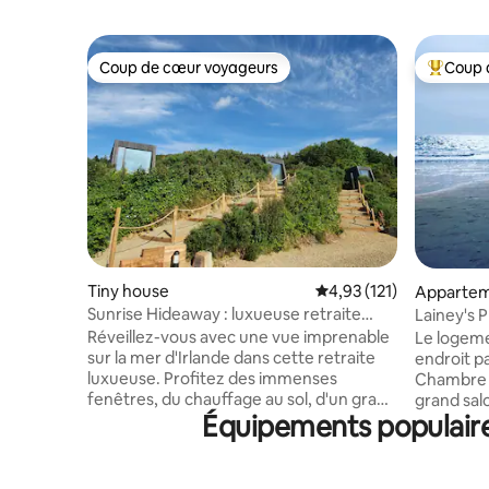
Coup de cœur voyageurs
Coup 
Coup de cœur voyageurs
Coups de
Tiny house
Évaluation moyenne sur
4,93 (121)
Appartem
Sunrise Hideaway : luxueuse retraite
Lainey's P
avec vue sur la mer
paisible
Réveillez-vous avec une vue imprenable
Le logeme
sur la mer d'Irlande dans cette retraite
endroit pa
luxueuse. Profitez des immenses
Chambre a
fenêtres, du chauffage au sol, d'un grand
grand sal
Équipements populaire
lit et d'un projecteur de cinéma privé
entrée privée. Peti
pour une détente ultime. La salle de bain
continenta
privée comprend des douches
de fruit, t
intérieures et extérieures, tandis que la
sommes à 