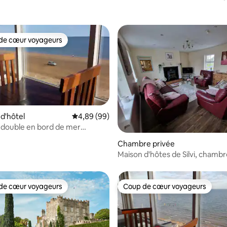
de cœur voyageurs
 cœur voyageurs les plus appréciés
d'hôtel
Évaluation moyenne sur la base de 99 commen
4,89 (99)
double en bord de mer
s » B+B
la base de 102 commentaires : 4,84 sur 5
Chambre privée
Maison d'hôtes de Silvi, chambr
avec petit déjeuner
de cœur voyageurs
Coup de cœur voyageurs
 cœur voyageurs les plus appréciés
Coup de cœur voyageurs