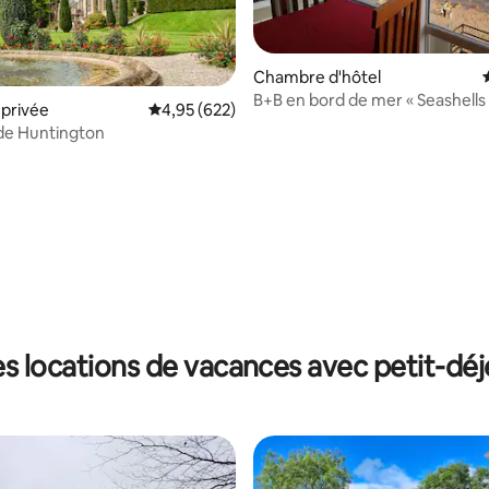
Chambre d'hôtel
B+B en bord de mer « Seashells 
privée
Évaluation moyenne sur la base de 622 commen
4,95 (622)
sur la mer, 4 voyageurs
de Huntington
s locations de vacances avec petit-dé