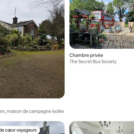
 la base de 415 commentaires : 4,88 sur 5
Chambre privée
The Secret Bus Society
en, maison de campagne isolée
de cœur voyageurs
 cœur voyageurs les plus appréciés