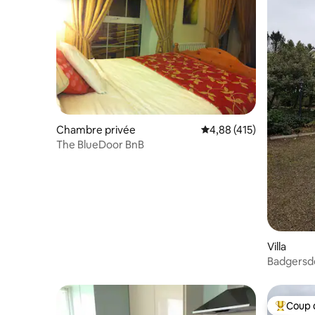
Chambre privée
Évaluation moyenne sur
4,88 (415)
The BlueDoor BnB
Villa
Badgersd
Coup 
Coups de