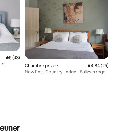
lus appréciés
Évaluation moyenne sur la base de 43 commentaires : 5 sur 5
5 (43)
 et
Chambre privée
Évaluation moyenne su
4,84 (25)
New Ross Country Lodge - Ballyverroge
taires : 4,89 sur 5
jeuner