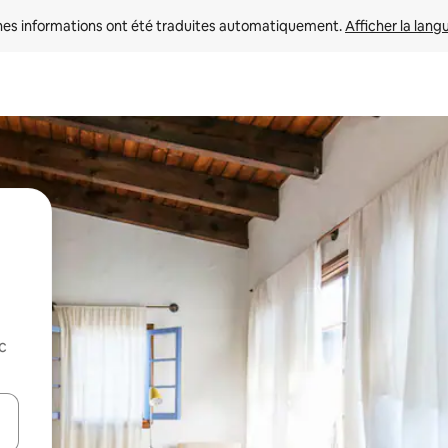
nes informations ont été traduites automatiquement. 
Afficher la lang
c
hes vers le haut et vers le bas pour les parcourir ou en appuyant et en fai