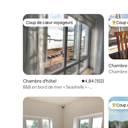
Coup de cœur voyageurs
Coup 
Coup de cœur voyageurs
Coups de
Chambre 
Chambre 
« Seashell
Chambre d'hôtel
Évaluation moyenne sur 
4,84 (102)
B&B en bord de mer « Seashells » -
Double avec vue sur la mer
Coup 
Coups de