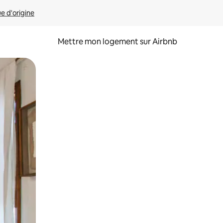
ue d'origine
Mettre mon logement sur Airbnb
sant glisser.