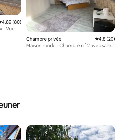
Évaluation moyenne sur la base de 80 commentaires : 4,89 sur 5
4,89 (80)
» - Vue
taires : 4,95 sur 5
Chambre privée
Évaluation moyenne s
4,8 (20)
Maison ronde - Chambre n ° 2 avec salle
de douche attenante
jeuner