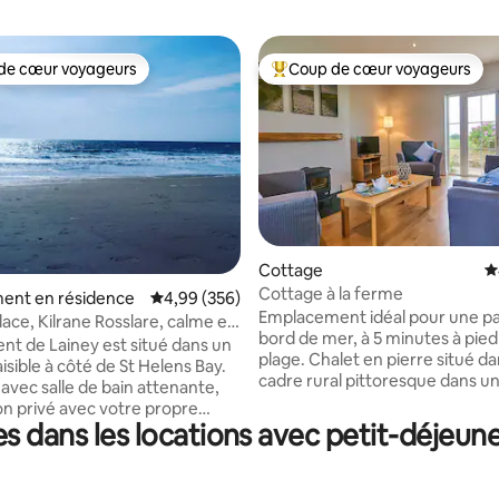
de cœur voyageurs
Coup de cœur voyageurs
 cœur voyageurs les plus appréciés
Coups de cœur voyageurs les p
Cottage
É
Cottage à la ferme
 la base de 121 commentaires : 4,93 sur 5
ent en résidence
Évaluation moyenne sur la base de 356 commen
4,99 (356)
Emplacement idéal pour une p
lace, Kilrane Rosslare, calme et
bord de mer, à 5 minutes à pied
nt de Lainey est situé dans un
plage. Chalet en pierre situé d
isible à côté de St Helens Bay.
cadre rural pittoresque dans u
vec salle de bain attenante,
biologique. Serviettes moelleus
on privé avec votre propre
draps blancs impeccables. Coup
s dans les locations avec petit-déjeu
t-déjeuner
célibataires et familles. Ireland
l, céréales, fruits, yaourt, jus
East. Excellent restaurant à pr
hé et café sont fournis. Nous
pub et restaurant Culletons. Kel
quelques pas de la plage, sur