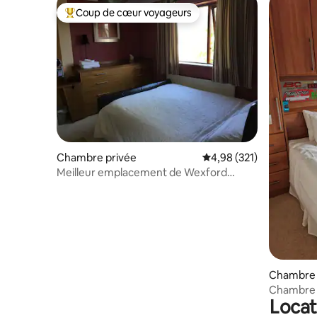
Coup de cœur voyageurs
Coups de cœur voyageurs les plus appréciés
Chambre privée
Évaluation moyenne sur
4,98 (321)
Meilleur emplacement de Wexford
Town !
Chambre 
Chambre 
Locat