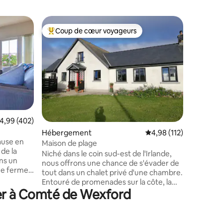
Appartem
Coup de cœur voyageurs
Coup de
lus appréciés
Coups de cœur voyageurs les plus appréciés
Coup de
Retraite
Notre mai
l'extérieu
propriété
les voyag
par la fenê
apparteme
1 enfant 
nombreus
valuation moyenne sur la base de 402 commentaires : 4,99 sur 5
4,99 (402)
locales, 
Hébergement
Évaluation moyenne sur
4,98 (112)
Heritage 
taires : 4,99 sur 5
ause en
(10 min), 
Maison de plage
 de la
Enniscort
Niché dans le coin sud-est de l'Irlande,
ans un
Johnstow
nous offrons une chance de s'évader de
ne ferme
Strand/Ha
tout dans un chalet privé d'une chambre.
es et
Hook (25 
Entouré de promenades sur la côte, la
les,
ner à Comté de Wexford
faune et la faune est idéale pour les
's Ancient
ornithologues. Nous sommes à 400 m de
oximité du
la mer et à 10 min à pied de Carnsore
ly's
Point. À 5 minutes du restaurant de fruits