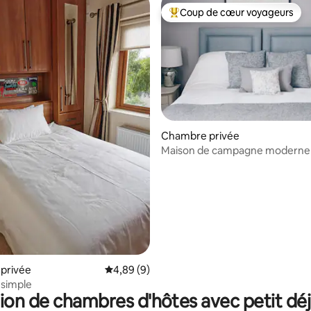
Coup de cœur voyageurs
Coups de cœur voyageurs les p
Chambre privée
Maison de campagne moderne
 la base de 321 commentaires : 4,98 sur 5
confortable.
privée
Évaluation moyenne sur la base de 9 commen
4,89 (9)
simple
ion de chambres d'hôtes avec petit dé