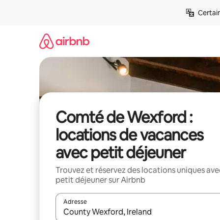
Aller
Certai
directement
au
contenu
Comté de Wexford :
locations de vacances
avec petit déjeuner
Trouvez et réservez des locations uniques ave
petit déjeuner sur Airbnb
Adresse
Lorsque les résultats s'affichent, utilisez les flèc