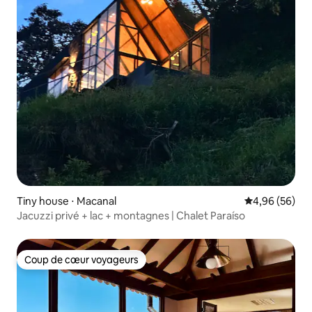
Tiny house ⋅ Macanal
Évaluation mo
4,96 (56)
Jacuzzi privé + lac + montagnes | Chalet Paraíso
Coup de cœur voyageurs
Coup de cœur voyageurs