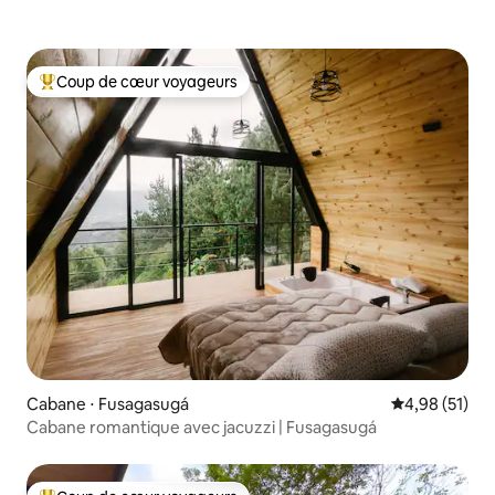
Coup de cœur voyageurs
Coups de cœur voyageurs les plus appréciés
Cabane ⋅ Fusagasugá
Évaluation mo
4,98 (51)
Cabane romantique avec jacuzzi | Fusagasugá