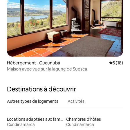
Hébergement ⋅ Cucunubá
Évaluation
5 (18)
Maison avec vue sur la lagune de Suesca
Destinations à découvrir
Autres types de logements
Activités
Locations adaptées aux familles
Chambres d'hôtes
Cundinamarca
Cundinamarca