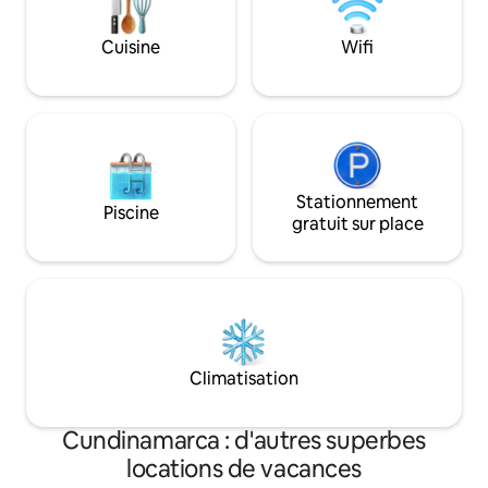
pour partager de
parasol, de deux chaises longues, d'un
espace barbecue avec barbecue à gaz,
Cuisine
Wifi
d'un parking privé. Les animaux de
compagnie sont autorisés.
Stationnement
Piscine
gratuit sur place
Climatisation
Cundinamarca : d'autres superbes
locations de vacances