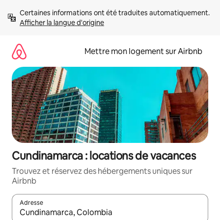
Aller
Certaines informations ont été traduites automatiquement. 
directement
Afficher la langue d'origine
au
contenu
Mettre mon logement sur Airbnb
Cundinamarca : locations de vacances
Trouvez et réservez des hébergements uniques sur
Airbnb
Adresse
Lorsque les résultats s'affichent, utilisez les flèches vers le hau