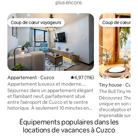
plus encore.
Coup de cœur voyageurs
Coup de cœur vo
Coup de cœur voyageurs
Coup de cœur vo
Appartement ⋅ Cuzco
Évaluation moyenne sur la base 
4,97 (116)
Appartement luxueux et moderne.
Tiny house ⋅ Cuzc
Proche du centre-ville !
Séjournez dans un appartement élégant
The Bull Tiny Hous
et flambant neuf, parfaitement situé
la ville
Découvrez The Bul
entre l’aéroport de Cuzco et le centre
unique en son gen
historique. À seulement 10 minutes en
d'eucalyptus et of
taxi de la Plaza de Armas et de
imprenable sur Cu
l’aéroport. Cet appartement
Équipements populaires dans les
allie chaleur, lumi
confortable est doté d’un lit Queen et
parfaite harmonie.
locations de vacances à Cuzco
d’un lit grand format, tous deux équipés
tranquilles près du 
de matelas haut de gamme pour