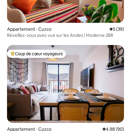
Appartement ⋅ Cuzco
Évaluation
5 (39)
Réveillez-vous avec vue sur les Andes | Moderne 2BR
Coup de cœur voyageurs
Coups de cœur voyageurs les plus appréciés
Appartement ⋅ Cuzco
Évaluation mo
4,98 (90)