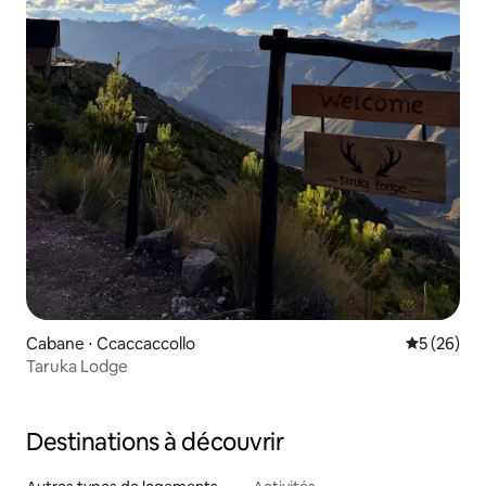
Cabane ⋅ Ccaccaccollo
Évaluation
5 (26)
Taruka Lodge
Destinations à découvrir