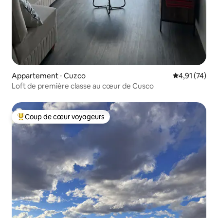
Appartement ⋅ Cuzco
Évaluation mo
4,91 (74)
Loft de première classe au cœur de Cusco
Coup de cœur voyageurs
Coups de cœur voyageurs les plus appréciés