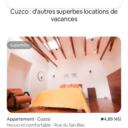
Cuzco : d'autres superbes locations de
vacances
Superhôte
Superhôte
Appartement ⋅ Cuzco
Évaluation mo
4,89 (45)
Nouvo et comfortable - Rue du San Blas