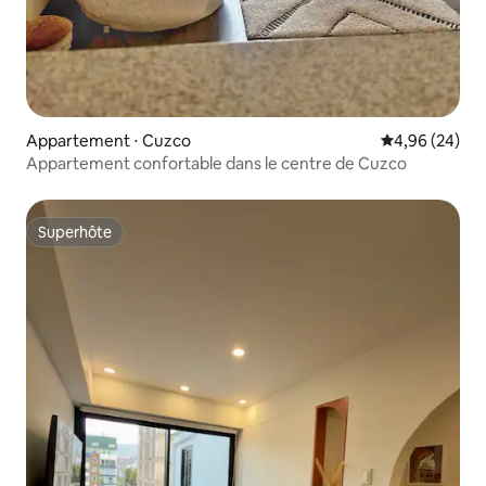
Appartement ⋅ Cuzco
Évaluation mo
4,96 (24)
Appartement confortable dans le centre de Cuzco
Superhôte
Superhôte