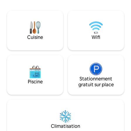
brille en contreba
garantir un séjour reposant après une
avec plafond en ve
journée passée à explorer Cuzco.
ciel. Il est situé à seulement 10 minutes
Profitez d’une vue magnifique sur le
de Sacsayhuamán e
coucher du soleil depuis le balcon privé,
Armas. Nous disposons également
détendez-vous dans le salon
d'autres logement
confortable doté d’une grande
(jacuzzi, vue et jar
Cuisine
Wifi
télévision connectée, ou reposez-vous
nous contacter si
dans la chambre principale, qui dispose
options.
de sa propre télévision.
Stationnement
Piscine
gratuit sur place
Climatisation