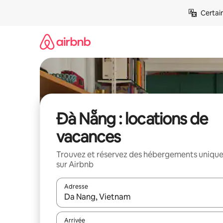
Aller
Certai
directement
au
contenu
Đà Nẵng : locations de
vacances
Trouvez et réservez des hébergements uniqu
sur Airbnb
Adresse
Lorsque les résultats s'affichent, utilisez les flèc
Arrivée