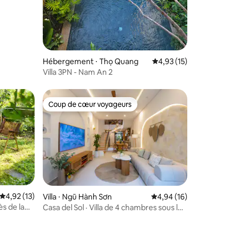
ntaires : 4,89 sur 5
Hébergement ⋅ Thọ Quang
Évaluation moyenne su
4,93 (15)
Villa 3PN - Nam An 2
Coup de cœur voyageurs
Coup de cœur voyageurs
Évaluation moyenne sur la base de 13 commentaires : 4,92 sur 5
4,92 (13)
Villa ⋅ Ngũ Hành Sơn
Évaluation moyenne su
4,94 (16)
s de la
Casa del Sol · Villa de 4 chambres sous les
taires : 4,89 sur 5
tropiques, d'inspiration balinaise