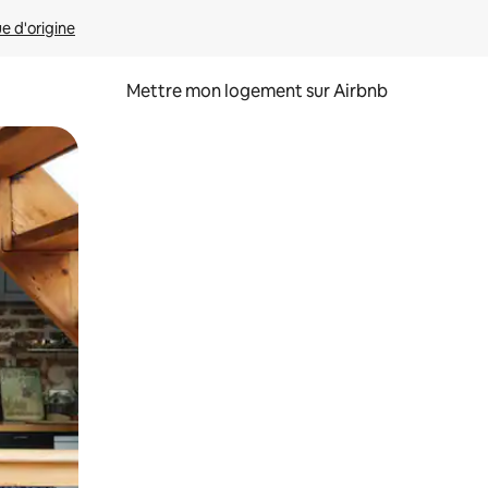
ue d'origine
Mettre mon logement sur Airbnb
sant glisser.