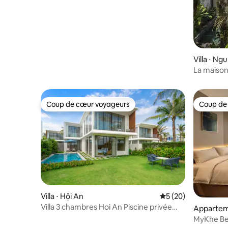
Villa ⋅ Ng
La maison
Coup de cœur voyageurs
Coup de
Coup de cœur voyageurs
Coup de
Villa ⋅ Hội An
Évaluation moyenne 
5 (20)
Villa 3 chambres Hoi An Piscine privée
Appartem
3 nuits avec prise en charge
MyKhe Bea