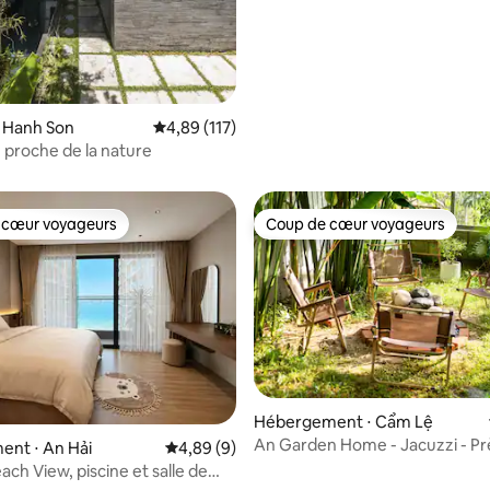
u Hanh Son
Évaluation moyenne sur la base de 117 comme
4,89 (117)
 proche de la nature
 cœur voyageurs
Coup de cœur voyageurs
 cœur voyageurs
Coup de cœur voyageurs
sur la base de 20 commentaires : 5 sur 5
Hébergement ⋅ Cẩm Lệ
An Garden Home - Jacuzzi - Prè
ent ⋅ An Hải
Évaluation moyenne sur la base de 9 commen
4,89 (9)
rivière - Calme - Guérison
ch View, piscine et salle de