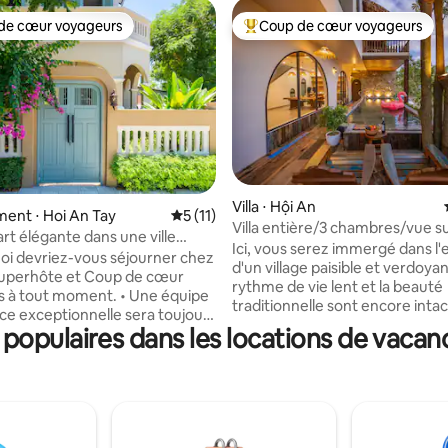
de cœur voyageurs
Coup de cœur voyageurs
 cœur voyageurs les plus appréciés
Coups de cœur voyageurs les p
sur la base de 29 commentaires : 5 sur 5
Villa ⋅ Hội An
ent ⋅ Hoi An Tay
Évaluation moyenne sur la base de 11 co
5 (11)
Villa entière/3 chambres/vue su
rt élégante dans une ville
rivière/piscine privée
Ici, vous serez immergé dans l
u patrimoine - Prise en charge
oi devriez-vous séjourner chez
d'un village paisible et verdoyan
rythme de vie lent et la beauté
 à tout moment. • Une équipe
traditionnelle sont encore intac
nce exceptionnelle sera toujours
Explorez les villages d'artisanat 
populaires dans les locations de vacan
 pour vous aider. • Une
à la fabrication de la menuiseri
e de confiance avec une licence
Bong, au tissage de tapis, à la f
Des offres spéciales pour vous.
de nouilles, à la fabrication de p
lus de 10 ans d'expérience dans
En face d'Ao Boat : découvrez l
ie, nous nous efforçons de
animée sur les bateaux, la vie a
re séjour à la fois confortable
naturelle des gens de la rivière 
ous sommes