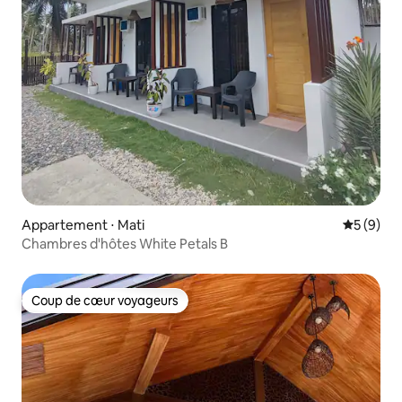
Appartement ⋅ Mati
Évaluatio
5 (9)
Chambres d'hôtes White Petals B
Coup de cœur voyageurs
Coup de cœur voyageurs