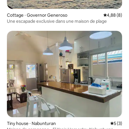
Cottage ⋅ Governor Generoso
Évaluation m
4,88 (8)
Une escapade exclusive dans une maison de plage
Tiny house ⋅ Nabunturan
Évaluatio
5 (3)