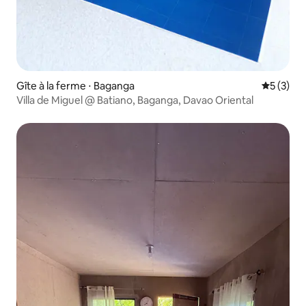
Gîte à la ferme ⋅ Baganga
Évaluatio
5 (3)
Villa de Miguel @ Batiano, Baganga, Davao Oriental