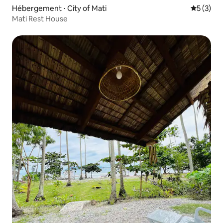
Hébergement ⋅ City of Mati
Évaluatio
5 (3)
Mati Rest House