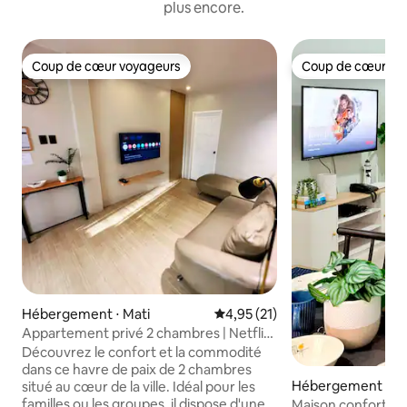
plus encore.
Coup de cœur voyageurs
Coup de cœur vo
Coup de cœur voyageurs
Coup de cœur vo
Hébergement ⋅ Mati
Évaluation moyenne sur la base
4,95 (21)
Appartement privé 2 chambres | Netflix,
WiFi et confort
Découvrez le confort et la commodité
dans ce havre de paix de 2 chambres
Hébergement ⋅ Ma
situé au cœur de la ville. Idéal pour les
familles ou les groupes, il dispose d'une
Maison confortabl