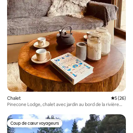
Chalet
Évaluation
5 (26)
Pinecone Lodge, chalet avec jardin au bord de la rivière
Eptalofos
Coup de cœur voyageurs
Coup de cœur voyageurs