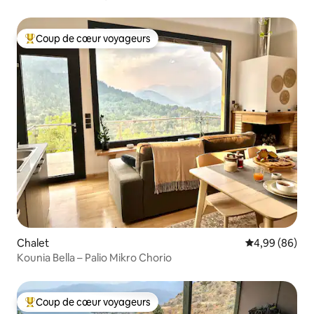
Coup de cœur voyageurs
Coups de cœur voyageurs les plus appréciés
Chalet
Évaluation mo
4,99 (86)
Kounia Bella – Palio Mikro Chorio
Coup de cœur voyageurs
Coups de cœur voyageurs les plus appréciés