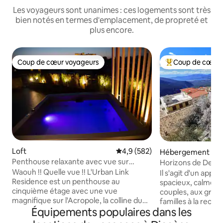
Les voyageurs sont unanimes : ces logements sont très
bien notés en termes d'emplacement, de propreté et
plus encore.
Coup de cœur voyageurs
Coup de cœur 
Coup de cœur voyageurs
Coups de cœur vo
Loft
Évaluation moyenne sur la base
4,9 (582)
Hébergement
Penthouse relaxante avec vue sur
Horizons de Delp
l'Acropole et jacuzzi
Waouh !! Quelle vue !! L'Urban Link
Il s'agit d'un app
Residence est un penthouse au
spacieux, calme et
cinquième étage avec une vue
couples, aux grou
magnifique sur l'Acropole, la colline du
familles à la rech
Équipements populaires dans les
Lycabette et la ville d'Athènes. Un
hébergement de c
espace vraiment unique à un
durée. Il est cons