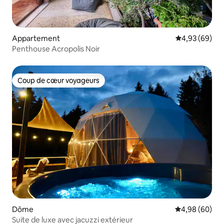
Appartement
Évaluation mo
4,93 (69)
Penthouse Acropolis Noir
Coup de cœur voyageurs
Coup de cœur voyageurs
Dôme
Évaluation mo
4,98 (60)
Suite de luxe avec jacuzzi extérieur