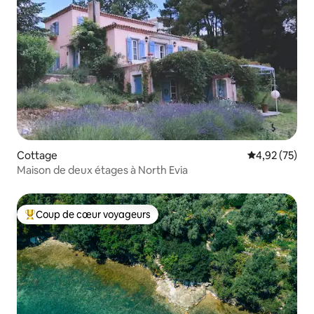
Cottage
Évaluation mo
4,92 (75)
Maison de deux étages à North Evia
Coup de cœur voyageurs
Coups de cœur voyageurs les plus appréciés