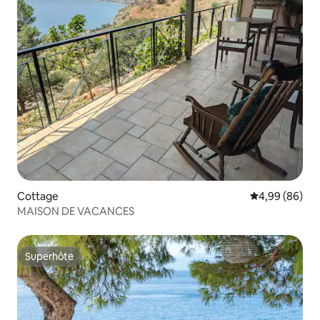
Cottage
Évaluation mo
4,99 (86)
MAISON DE VACANCES
Superhôte
Superhôte