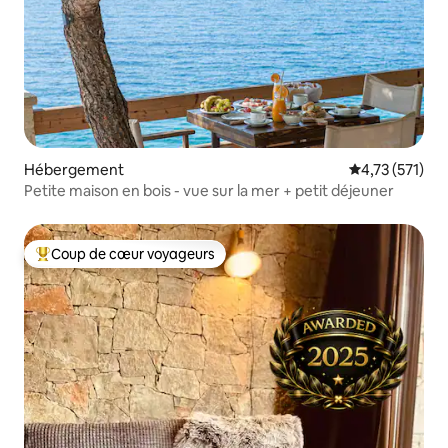
Hébergement
Évaluation moy
4,73 (571)
Petite maison en bois - vue sur la mer + petit déjeuner
Coup de cœur voyageurs
Coups de cœur voyageurs les plus appréciés