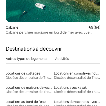
Cabane
Évaluation
5 (64)
Cabane perchée magique en bord de mer avec vue
imprenable
Destinations à découvrir
Autres types de logements
Activités
Locations de cottages
Locations en complexes hôteliers
Diocèse décentralisé de Thessalie-Grèce centrale
Diocèse décentralisé de Thessalie-Grèce centrale
Locations de maisons de vacances
Locations avec kayak
Diocèse décentralisé de Thessalie-Grèce centrale
Diocèse décentralisé de Thessalie-Grèce centrale
Locations au bord de l'eau
Locations de vacances avec piscine