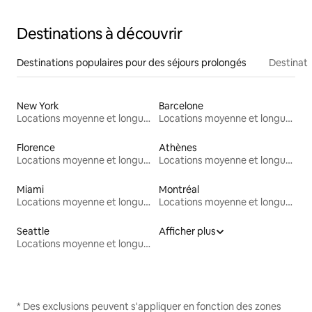
Destinations à découvrir
Destinations populaires pour des séjours prolongés
Destinati
New York
Barcelone
Locations moyenne et longue durée
Locations moyenne et longue durée
Florence
Athènes
Locations moyenne et longue durée
Locations moyenne et longue durée
Miami
Montréal
Locations moyenne et longue durée
Locations moyenne et longue durée
Seattle
Afficher plus
Locations moyenne et longue durée
* Des exclusions peuvent s'appliquer en fonction des zones