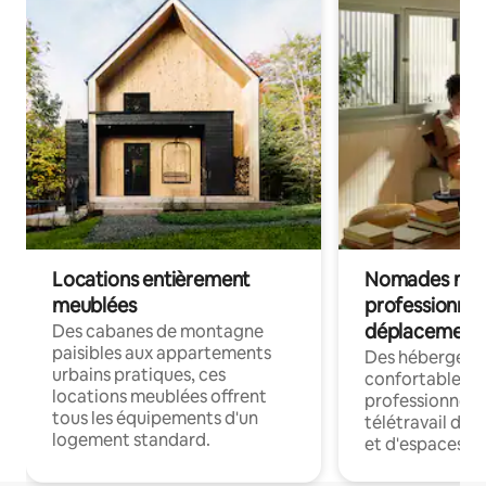
Locations entièrement
Nomades num
meublées
professionnel
déplacement
Des cabanes de montagne
paisibles aux appartements
Des hébergem
urbains pratiques, ces
confortables p
locations meublées offrent
professionnels
tous les équipements d'un
télétravail dis
logement standard.
et d'espaces de