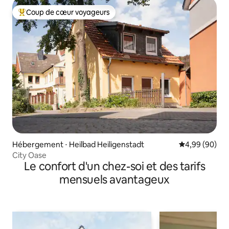
Coup de cœur voyageurs
Coups de cœur voyageurs les plus appréciés
Hébergement ⋅ Heilbad Heiligenstadt
Évaluation mo
4,99 (90)
City Oase
Le confort d'un chez-soi et des tarifs
mensuels avantageux