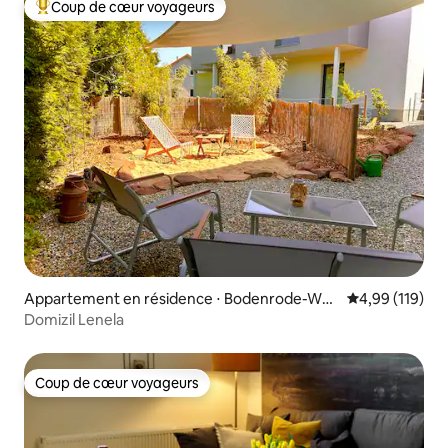
Coup de cœur voyageurs
Coups de cœur voyageurs les plus appréciés
Appartement en résidence ⋅ Bodenrode-Wes
Évaluation moy
4,99 (119)
thausen
Domizil Lenela
Coup de cœur voyageurs
Coup de cœur voyageurs