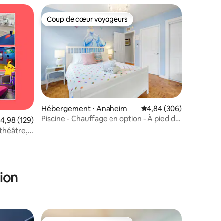
Coup de cœur voyageurs
lus appréciés
Coup de cœur voyageurs
Hébergement ⋅ Anaheim
Évaluation moyenne sur
4,84 (306)
taires : 4,98 sur 5
Piscine - Chauffage en option - À pied de
valuation moyenne sur la base de 129 commentaires : 4,98 sur 5
4,98 (129)
Disneyland
 théâtre,
ion