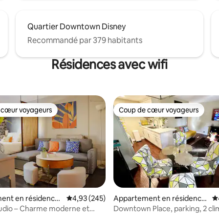
Quartier Downtown Disney
Recommandé par 379 habitants
Résidences avec wifi
 cœur voyageurs
Coup de cœur voyageurs
 cœur voyageurs
Coup de cœur voyageurs
ent en résidence
Évaluation moyenne sur la base de 245 commen
4,93 (245)
Appartement en résidence
É
la base de 245 commentaires : 4,96 sur 5
ach
⋅ Long Beach
tudio – Charme moderne et
Downtown Place, parking, 2 climatiseurs,
cuisine entièrement équipée.