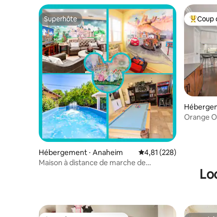
Superhôte
Coup 
Superhôte
Coups de
Hébergem
Orange Oa
Maison 🎡
Hébergement ⋅ Anaheim
Évaluation moyenne sur
4,81 (228)
Maison à distance de marche de
Lo
Disneyland ou à 2 min en voiture.