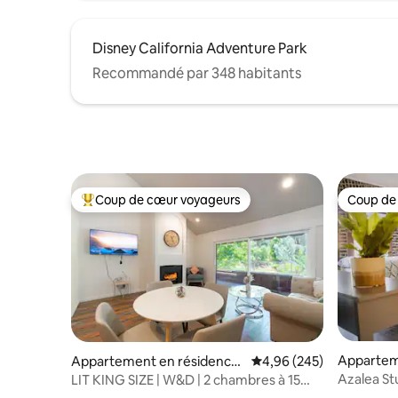
Disney California Adventure Park
Recommandé par 348 habitants
Coup de cœur voyageurs
Coup de
Coups de cœur voyageurs les plus appréciés
Coup de
Appartem
Appartement en résidence
Évaluation moyenne sur 
4,96 (245)
⋅ Long Be
⋅ Fullerton
Azalea S
LIT KING SIZE | W&D | 2 chambres à 15
vintage
minutes de Disneyland !