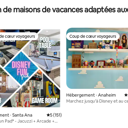
 de maisons de vacances adaptées aux
de cœur voyageurs
Coup de cœur voyageurs
 cœur voyageurs les plus appréciés
Coup de cœur voyageurs
la base de 207 commentaires : 4,98 sur 5
Hébergement ⋅ Anaheim
É
Marchez jusqu'à Disney et au c
congrès/Voyez les feux d'artifi
ent ⋅ Santa Ana
Évaluation moyenne sur la base de 151 co
5 (151)
un Pad* - Jacuzzi + Arcade +