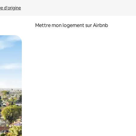
ue d'origine
Mettre mon logement sur Airbnb
sant glisser.