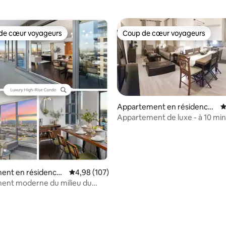
de cœur voyageurs
Coup de cœur voyageurs
 cœur voyageurs les plus appréciés
Coup de cœur voyageurs
Appartement en résidence ⋅
É
Anaheim
Appartement de luxe - à 10 min
voiture de Convention et Disn
ent en résidence ⋅
Évaluation moyenne sur la base de 107 commen
4,98 (107)
a
ent moderne du milieu du
e sur la ville
 la base de 212 commentaires : 4,86 sur 5