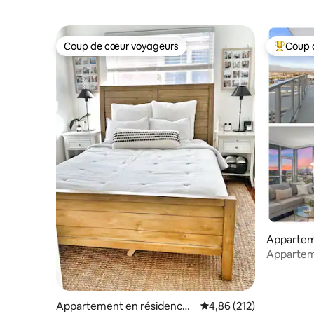
Coup de cœur voyageurs
Coup 
Coup de cœur voyageurs
Coups de
Appartem
Santa An
Appartem
siècle | Vu
Appartement en résidence ⋅
Évaluation moyenne sur
4,86 (212)