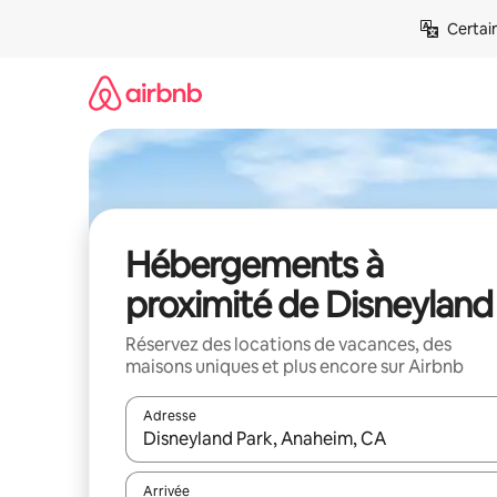
Aller
Certai
directement
au
contenu
Hébergements à
proximité de Disneyland
Réservez des locations de vacances, des
maisons uniques et plus encore sur Airbnb
Adresse
Lorsque les résultats s'affichent, utilisez les flèc
Arrivée