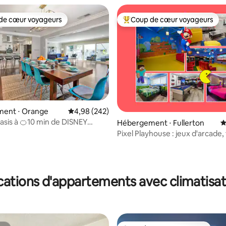
de cœur voyageurs
Coup de cœur voyageurs
 cœur voyageurs les plus appréciés
Coups de cœur voyageurs les p
ent ⋅ Orange
Évaluation moyenne sur la base de 242 commen
4,98 (242)
sis à 🍊10 min de DISNEY
Hébergement ⋅ Fullerton
É
 spacieuse avec piscine
Pixel Playhouse : jeux d'arcade,
courses et plus encore !
 la base de 228 commentaires : 4,81 sur 5
cations d'appartements avec climatisat