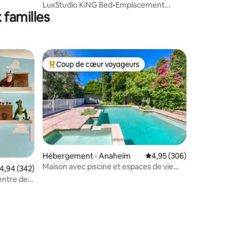
⋅ Orange
LuxStudio KiNG Bed•Emplacement
 familles
INCROYABLE•Gym ouvert 24h/24
Coup de cœur voyageurs
Coups de cœur voyageurs les plus appréciés
Hébergement ⋅ Anaheim
Évaluation moyenne sur
4,95 (306)
Maison avec piscine et espaces de vie
valuation moyenne sur la base de 342 commentaires : 4,94 sur 5
4,94 (342)
extérieurs à Disneyland
entre des
ce »
mmentaires : 5 sur 5