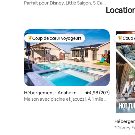
Midway City
Parfait pour Disney, Little Saigon, S.Ca
Location
Attraction
Coup de cœur voyageurs
Coup 
Coups de cœur voyageurs les plus appréciés
Coups de
Hébergement ⋅ Anaheim
Évaluation moyenne sur 
4,98 (207)
Maison avec piscine et jacuzzi. À 1 mile de
Disneyland.
Hébergem
*Disney F
Théâtre