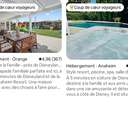
de cœur voyageurs
Coup de cœur voyageurs
 cœur voyageurs les plus appréciés
Coups de cœur voyageurs les p
la base de 188 commentaires : 4,93 sur 5
ent ⋅ Orange
Évaluation moyenne sur la base de 367 commen
4,96 (367)
 la famille - près de Disneyland
Hébergement ⋅ Anaheim
É
ncore
pade familiale parfaite est ici, à
Style resort, piscine, spa, salle 
minutes de Disneyland et de la
5 minutes de Disney
À 5 minutes en voiture de Disney
m Resort. Une maison
destiné à la famille et aux amis 
avec des choses à faire pour
dans une vie amusante et dét
embres de la famille, qui plaira
vous à côté de Disney. Il est sit
s, aux enfants et à tous les
terrain de 10000 pieds carrés a
 de Disney. Récemment rénové
places de parking pour 4 voiture
 les nouveaux meubles et
chambres, 1 bureau, 3 salles de 
 électroménagers, nous avons
suites. Disneyland est à 1,4 mile
otre amour de tout ce qui est
pouvez profiter du soleil toute 
xar, Star Wars et Marvel dans
plein air avec la piscine chauffé