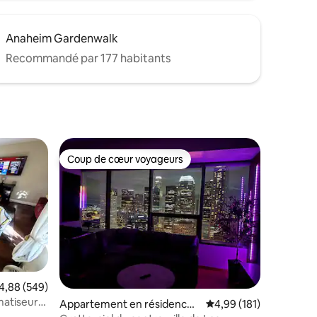
Anaheim Gardenwalk
Recommandé par 177 habitants
Coup de cœur voyageurs
Coup de cœur voyageurs
taires : 4,93 sur 5
valuation moyenne sur la base de 549 commentaires : 4,88 sur 5
4,88 (549)
Appartement en résidence ⋅
Évaluation moyenne sur
4,99 (181)