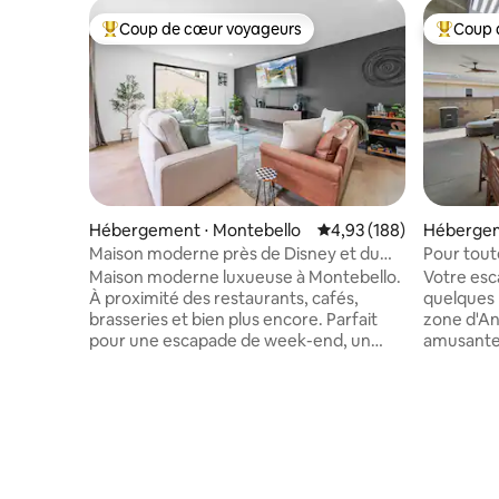
Coup de cœur voyageurs
Coup 
Coups de cœur voyageurs les plus appréciés
Coups de
Hébergement ⋅ Montebello
Évaluation moyenne sur 
4,93 (188)
Hébergem
Maison moderne près de Disney et du
Pour toute
centre-ville de Los Angeles
et plus e
Maison moderne luxueuse à Montebello.
Votre esca
À proximité des restaurants, cafés,
quelques 
brasseries et bien plus encore. Parfait
zone d'Anahei
pour une escapade de week-end, un
amusante 
voyage d'affaires, des vacances
tous les m
sédentaires, une alternative au travail à
aux adulte
domicile ou une base confortable tout en
amateurs
explorant tout ce que Los Angeles a à
avec tous
offrir. Enregistrez-vous en toute
appareils
simplicité avec notre serrure intelligente
insufflé n
pour profiter d'une toute nouvelle
Disney, Pi