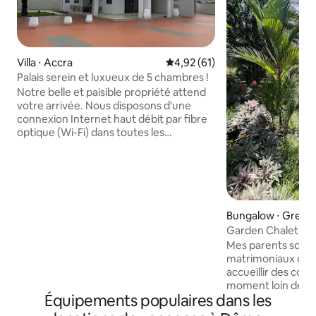
Villa ⋅ Accra
Évaluation moyenne sur la base
4,92 (61)
Palais serein et luxueux de 5 chambres !
Notre belle et paisible propriété attend
votre arrivée. Nous disposons d'une
connexion Internet haut débit par fibre
optique (Wi-Fi) dans toutes les
chambres. Toutes les chambres sont
dotées d'une salle de bain attenante et
équipées de la climatisation et d'une
télévision connectée Samsung UHD 4K
de 55 pouces avec chaînes numériques
pour votre divertissement. Le séjour
Bungalow ⋅ Greate
dispose d'une télévision connectée
egion
Garden Chalet 10
Samsung 4K UHD incurvée de 65 pouces
Mes parents sont 
avec chaînes numériques prises en
matrimoniaux chré
charge par BOSE Home Theater. Nous
accueillir des coup
sommes sur la route Haatso Atomic, à
moment loin de l'agi
proximité de Shaq Express et du Red
Équipements populaires dans les
chalet est l'un des
Carpet Event Centre, Haatso, Westland.
de retraite dans un 