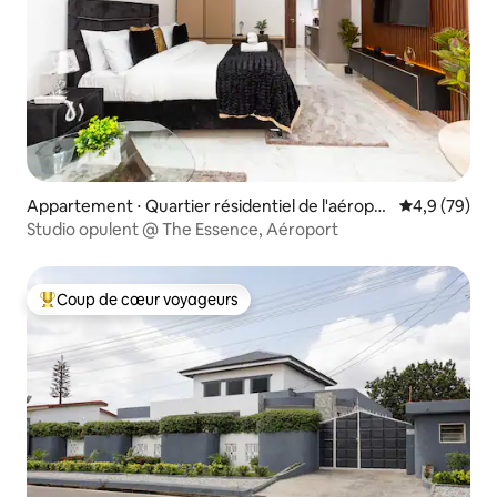
Appartement ⋅ Quartier résidentiel de l'aéropor
Évaluation m
4,9 (79)
t
Studio opulent @ The Essence, Aéroport
Coup de cœur voyageurs
Coups de cœur voyageurs les plus appréciés