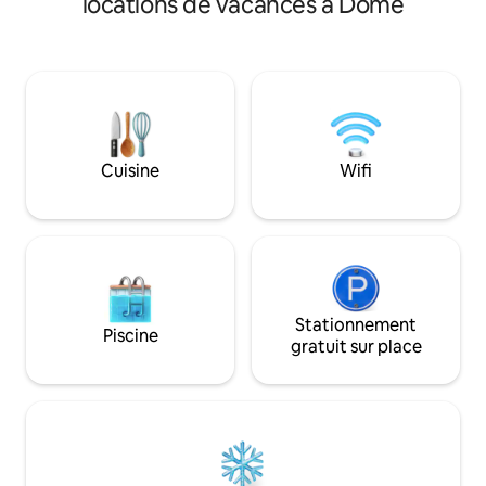
locations de vacances à Dôme
construisent pour 
programmes de rel
être. Nous sommes
naturels, y compris
de produits de ne
une ferme biologiq
solaire. Vous pouvez consulter nos
commentaires exce
Cuisine
Wifi
annonces sous mon profil. 
de fumer et de pr
commerciales ou p
Stationnement
Piscine
gratuit sur place