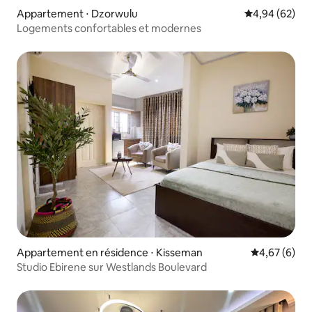
Appartement ⋅ Dzorwulu
Évaluation mo
4,94 (62)
Logements confortables et modernes
Appartement en résidence ⋅ Kisseman
Évaluation m
4,67 (6)
Studio Ebirene sur Westlands Boulevard