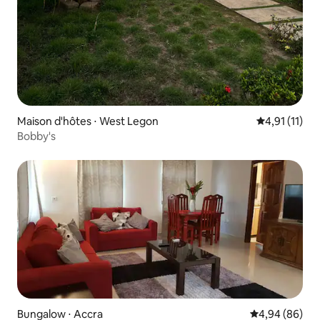
Maison d'hôtes ⋅ West Legon
Évaluation m
4,91 (11)
Bobby's
Bungalow ⋅ Accra
Évaluation mo
4,94 (86)