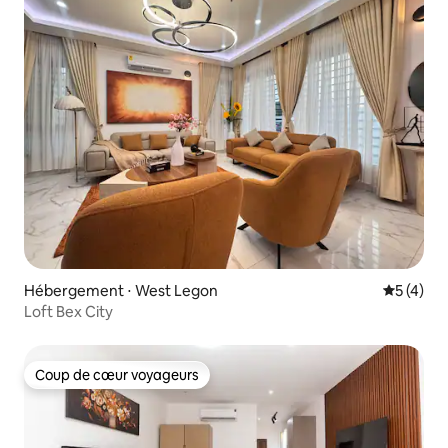
Hébergement ⋅ West Legon
Évaluatio
5 (4)
Loft Bex City
Coup de cœur voyageurs
Coup de cœur voyageurs