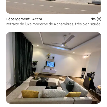
Hébergement ⋅ Accra
Évaluatio
5 (8)
Retraite de luxe moderne de 4 chambres, très bien située