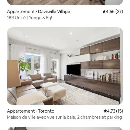
Appartement ⋅ Davisville Village
Évaluation mo
4,56 (27)
1BR Unité | Yonge & Eg!
Appartement ⋅ Toronto
Évaluation mo
4,73 (15)
Maison de ville avec vue sur la baie, 2 chambres et parking