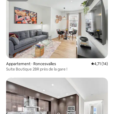
Superhôte
Appartement ⋅ Roncesvalles
Évaluation m
4,71 (14)
Suite Boutique 2BR près de la gare !