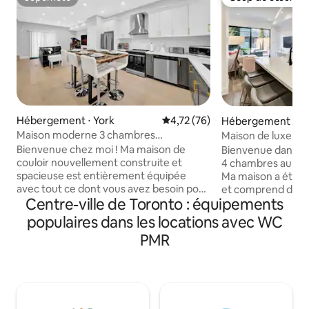
Superhôte
Coup de cœur vo
Hébergement ⋅ York
Évaluation moyenne sur la base
4,72 (76)
Hébergement ⋅ Cen
de Toronto
Maison moderne 3 chambres
Maison de luxe au 
personnalisée avec parking et jeux
stationnement grat
Bienvenue chez moi ! Ma maison de
Bienvenue dans ma
d'arcade !
couloir nouvellement construite et
4 chambres au cent
spacieuse est entièrement équipée
Ma maison a été 
avec tout ce dont vous avez besoin pour
et comprend des a
Centre-ville de Toronto : équipements
profiter de votre séjour. Il dispose de
électroménagers 
tout nouveaux matelas confortables,
nouveaux plancher
populaires dans les locations avec WC
d'une télévision 75", de jeux d'arcade,
garde-corps en ve
PMR
d'une connexion Wi-Fi haute vitesse et
nommer que quelqu
de tout l'équipement de cuisine dont
d'une place de par
vous aurez besoin. Ma maison est
dans mon garage d
nettoyée professionnellement avant
à distance de mar
chaque séjour et inspectée
cafés et restaurant
minutieusement pour s'assurer qu'elle
rue. Ma maison di