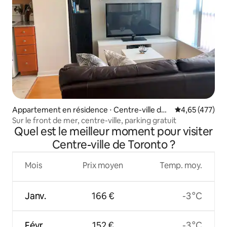
Appartement en résidence ⋅ Centre-ville de
Évaluation moy
4,65 (477)
Toronto
Sur le front de mer, centre-ville, parking gratuit
Quel est le meilleur moment pour visiter
Centre-ville de Toronto ?
Mois
Prix moyen
Temp. moy.
Janv.
166 €
-3 °C
Févr.
152 €
-3 °C