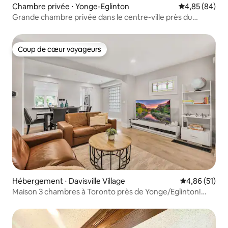
Chambre privée ⋅ Yonge-Eglinton
Évaluation mo
4,85 (84)
Grande chambre privée dans le centre-ville près du
métro
Coup de cœur voyageurs
Coup de cœur voyageurs
Hébergement ⋅ Davisville Village
Évaluation mo
4,86 (51)
Maison 3 chambres à Toronto près de Yonge/Eglinton!
Stationnement gratuit