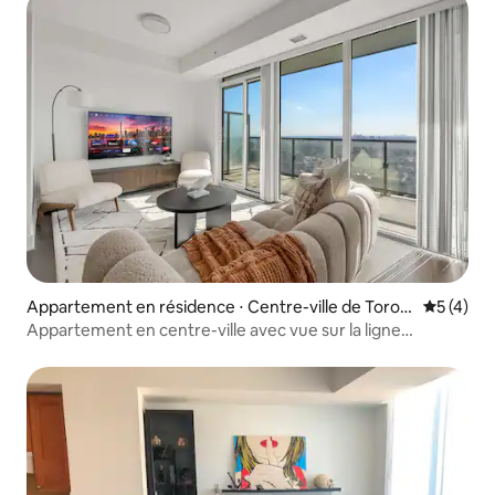
Appartement en résidence ⋅ Centre-ville de Toron
Évaluatio
5 (4)
to
Appartement en centre-ville avec vue sur la ligne
d'horizon, près de la tour CN