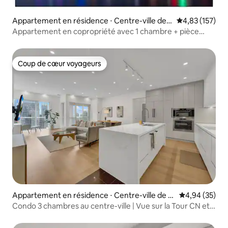
Appartement en résidence ⋅ Centre-ville de T
Évaluation moy
4,83 (157)
oronto
Appartement en copropriété avec 1 chambre + pièce
supplémentaire, vue sur le lac, centre-ville de Toronto
Coup de cœur voyageurs
Coup de cœur voyageurs
Appartement en résidence ⋅ Centre-ville de T
Évaluation mo
4,94 (35)
oronto
Condo 3 chambres au centre-ville | Vue sur la Tour CN et
le lac !