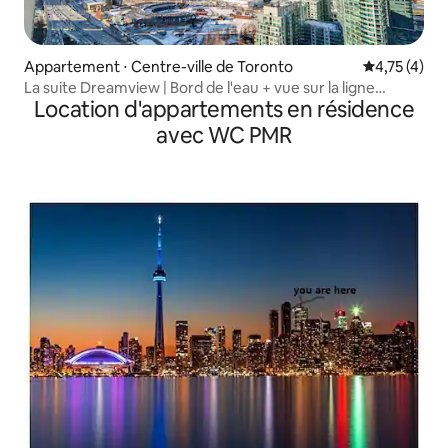
Appartement ⋅ Centre-ville de Toronto
Évaluation m
4,75 (4)
La suite Dreamview | Bord de l'eau + vue sur la ligne
Location d'appartements en résidence
d'horizon
avec WC PMR