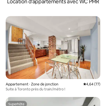
Location d'appartements avec WC PMR
du centre-ville.
Appartement ⋅ Zone de jonction
Évaluation mo
4,64 (77)
Suite à Toronto près du train/métro !
Superhôte