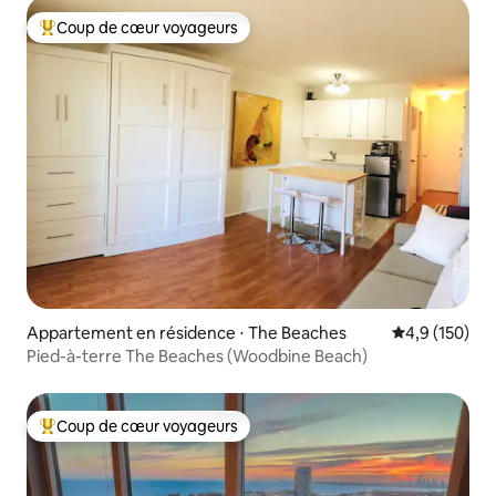
Coup de cœur voyageurs
Coups de cœur voyageurs les plus appréciés
Appartement en résidence ⋅ The Beaches
Évaluation mo
4,9 (150)
Pied-à-terre The Beaches (Woodbine Beach)
Coup de cœur voyageurs
Coups de cœur voyageurs les plus appréciés