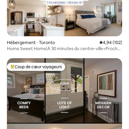
Hébergement ⋅ Toronto
Évaluation moy
4,94 (102)
Home Sweet Home|À 30 minutes du centre-ville+Proche
des transports en commun
Coup de cœur voyageurs
Coups de cœur voyageurs les plus appréciés