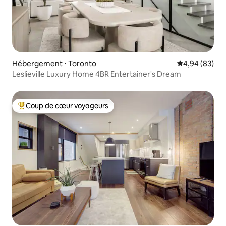
Hébergement ⋅ Toronto
Évaluation mo
4,94 (83)
Leslieville Luxury Home 4BR Entertainer's Dream
Coup de cœur voyageurs
Coups de cœur voyageurs les plus appréciés