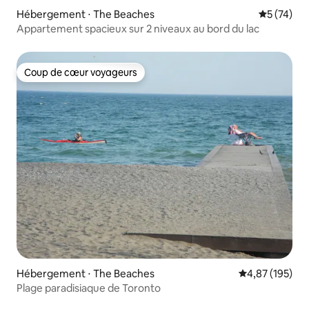
Hébergement ⋅ The Beaches
Évaluation
5 (74)
Appartement spacieux sur 2 niveaux au bord du lac
Coup de cœur voyageurs
Coup de cœur voyageurs
Hébergement ⋅ The Beaches
Évaluation moy
4,87 (195)
Plage paradisiaque de Toronto