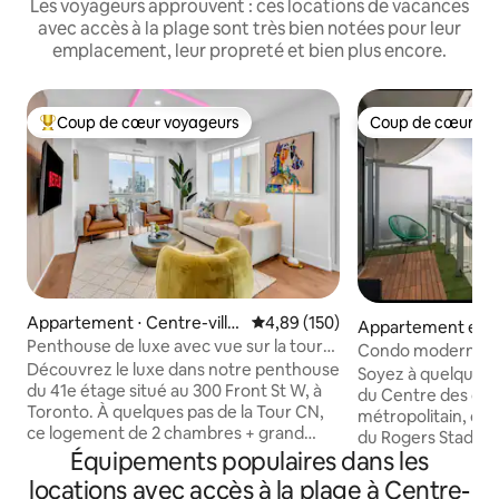
Les voyageurs approuvent : ces locations de vacances
avec accès à la plage sont très bien notées pour leur
emplacement, leur propreté et bien plus encore.
Coup de cœur voyageurs
Coup de cœur vo
Coups de cœur voyageurs les plus appréciés
Coup de cœur vo
Appartement ⋅ Centre-ville
Évaluation moyenne sur la base 
4,89 (150)
Appartement en r
de Toronto
Penthouse de luxe avec vue sur la tour
Centre-ville de To
Condo moderne 1 
CN et le lac, capacité d'hébergement de
Découvrez le luxe dans notre penthouse
gratuit, vue sur la
Soyez à quelques 
10 personnes
du 41e étage situé au 300 Front St W, à
du Centre des co
Toronto. À quelques pas de la Tour CN,
métropolitain, de 
ce logement de 2 chambres + grand
du Rogers Stadium,
salon (3e chambre) offre une vue
Équipements populaires dans les
plus encore ! Profitez d'un spacieux
imprenable sur la VILLE, le LAC et le
appartement d'un
locations avec accès à la plage à Centre-
COUCHER DE SOLEIL. Ce bel