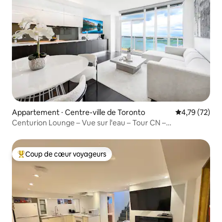
Appartement ⋅ Centre-ville de Toronto
Évaluation mo
4,79 (72)
Centurion Lounge – Vue sur l'eau – Tour CN –
Stationnement
Coup de cœur voyageurs
Coups de cœur voyageurs les plus appréciés