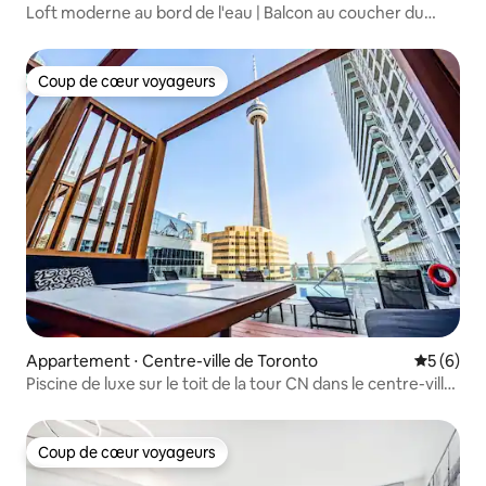
Loft moderne au bord de l'eau | Balcon au coucher du
soleil
Coup de cœur voyageurs
Coup de cœur voyageurs
Appartement ⋅ Centre-ville de Toronto
Évaluatio
5 (6)
Piscine de luxe sur le toit de la tour CN dans le centre-ville
de Toronto
Coup de cœur voyageurs
Coup de cœur voyageurs