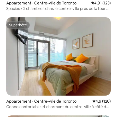
Appartement ⋅ Centre-ville de Toronto
Évaluation moy
4,91 (123)
Spacieux 2 chambres dans le centre-ville près de la tour
CN
Superhôte
Superhôte
Appartement ⋅ Centre-ville de Toronto
Évaluation mo
4,9 (120)
Condo confortable et charmant du centre-ville à côté de
la Tour CN