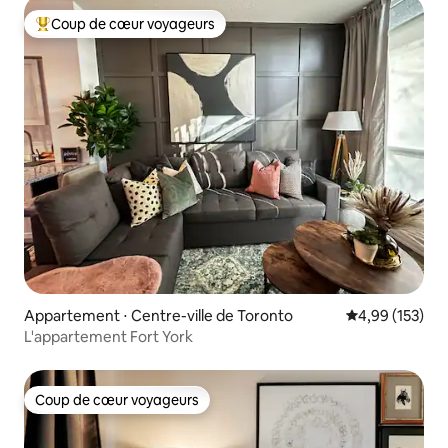
Coup de cœur voyageurs
Coups de cœur voyageurs les plus appréciés
Appartement ⋅ Centre-ville de Toronto
Évaluation moy
4,99 (153)
L'appartement Fort York
Coup de cœur voyageurs
Coup de cœur voyageurs