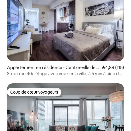
Appartement en résidence ⋅ Centre-ville de T
Évaluation moy
4,89 (115)
oronto
Studio au 40e étage avec vue sur la ville, à 5 min à pied de
la Tour CN
Coup de cœur voyageurs
Coup de cœur voyageurs