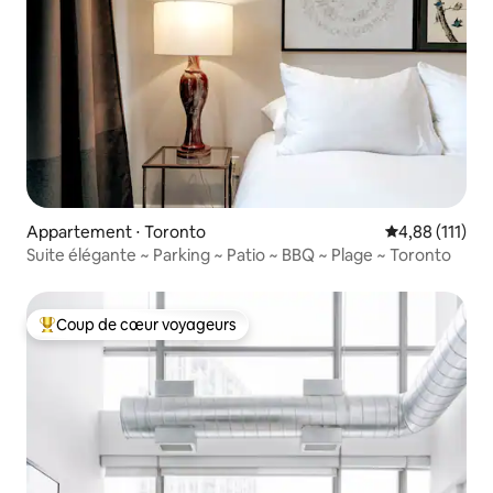
Appartement ⋅ Toronto
Évaluation moy
4,88 (111)
Suite élégante ~ Parking ~ Patio ~ BBQ ~ Plage ~ Toronto
Coup de cœur voyageurs
Coups de cœur voyageurs les plus appréciés