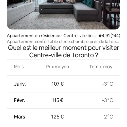
Appartement en résidence ⋅ Centre-ville de T
Évaluation moy
4,91 (144)
oronto
Appartement confortable d'une chambre près de la tour
Quel est le meilleur moment pour visiter
CN et du centre-ville
Centre-ville de Toronto ?
Mois
Prix moyen
Temp. moy.
Janv.
107 €
-3 °C
Févr.
115 €
-3 °C
Mars
126 €
2 °C