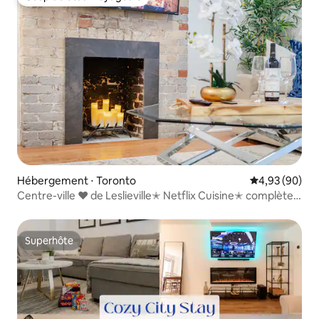
Coup de cœur voyageurs
Hébergement ⋅ Toronto
Évaluation mo
4,93 (90)
Centre-ville ❤ de Leslieville✭ Netflix Cuisine✭ complète
avec✭ salle à manger
Superhôte
Superhôte