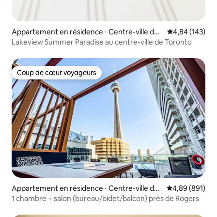
Appartement en résidence ⋅ Centre-ville de
Évaluation moy
4,84 (143)
Toronto
Lakeview Summer Paradise au centre-ville de Toronto
Coup de cœur voyageurs
Coup de cœur voyageurs
Appartement en résidence ⋅ Centre-ville de
Évaluation moy
4,89 (891)
Toronto
1 chambre + salon (bureau/bidet/balcon) près de Rogers