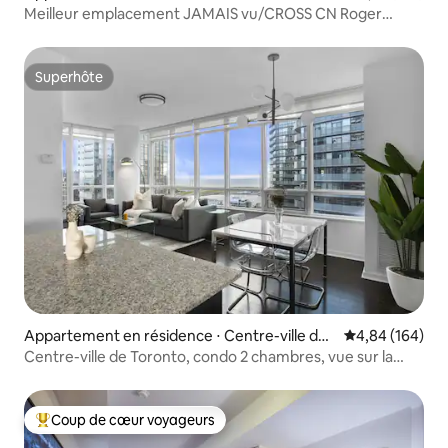
oronto
Meilleur emplacement JAMAIS vu/CROSS CN Roger
Scotia Mtcc&Lake
Superhôte
Superhôte
Appartement en résidence ⋅ Centre-ville de
Évaluation moy
4,84 (164)
Toronto
Centre-ville de Toronto, condo 2 chambres, vue sur la
tour CN et le lac
Coup de cœur voyageurs
Coups de cœur voyageurs les plus appréciés