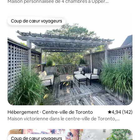
Maison personnalisée de 4 chambres à Upper
Beach/Leslieville
Coup de cœur voyageurs
Coup de cœur voyageurs
Hébergement ⋅ Centre-ville de Toronto
Évaluation moy
4,94 (142)
Maison victorienne dans le centre-ville de Toronto,
Cabbagetown
Coup de cœur voyageurs