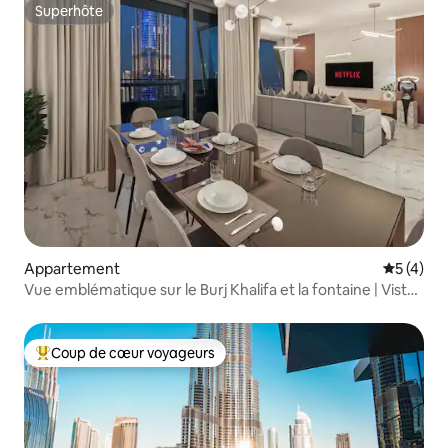
Superhôte
Superhôte
Appartement
Évaluatio
5 (4)
Vue emblématique sur le Burj Khalifa et la fontaine | Vista
Luxe
Coup de cœur voyageurs
Coups de cœur voyageurs les plus appréciés