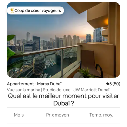
Coup de cœur voyageurs
Coups de cœur voyageurs les plus appréciés
Appartement ⋅ Marsa Dubaï
Évaluation
5 (50)
Vue sur la marina | Studio de luxe | JW Marriott Dubaï
Quel est le meilleur moment pour visiter
Dubaï ?
Mois
Prix moyen
Temp. moy.