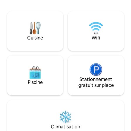
à la fontaine via M
4 chambres, d'une chambre de bonne,
détendez-vous co
chacune avec sa propre salle de bain,
une cuisine compl
d'un grand salon, d'un jacuzzi et d'un
Wi-Fi haut débit, u
barbecue, et d'un garage pour
de sport et une séc
2 voitures. En tant que Superhôtes, nous
Parfait pour les fa
assurons une communication rapide et
les voyageurs d'af
une attention particulière aux
Cuisine
Wifi
d'un séjour propre
voyageurs. Des services
l'emplacement le 
supplémentaires (chauffeur, baby-
la ville. Le servi
sitting, ménage) peuvent être organisés
est inclus dans vot
sur demande. Réservez maintenant et
découvrez le meilleur de Dubaï avec
style !
Stationnement
Piscine
gratuit sur place
Climatisation