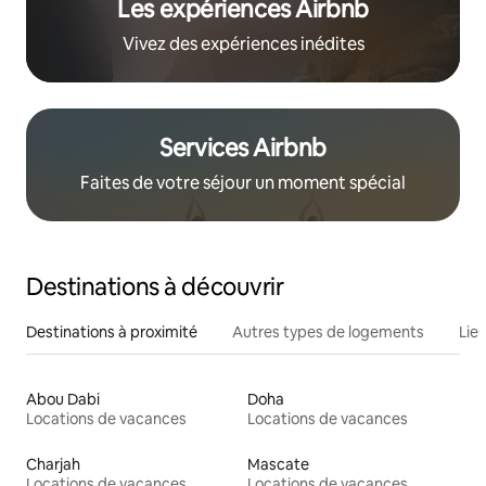
Les expériences Airbnb
Vivez des expériences inédites
Services Airbnb
Faites de votre séjour un moment spécial
Destinations à découvrir
Destinations à proximité
Autres types de logements
Lie
Abou Dabi
Doha
Locations de vacances
Locations de vacances
Charjah
Mascate
Locations de vacances
Locations de vacances