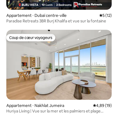
Appartement ⋅ Dubaï centre-ville
Évaluation
5 (12)
Paradise Retreats 3BR Burj Khalifa et vue sur la fontaine
Coup de cœur voyageurs
Coup de cœur voyageurs
Appartement ⋅ Nakhlat Jumeira
Évaluation mo
4,89 (19)
Huriya Living | Vue sur la mer et les palmiers et plage
privée