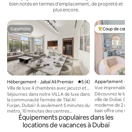
bien notés en termes d'emplacement, de propreté et
plus encore.
Superhôte
Coup de cœur 
Superhôte
Coups de cœur vo
Appartement ⋅ Dub
Hébergement ⋅ Jabal Ali Premier
Évaluation moyenne sur la 
5 (4)
e
Vue imprenable sur
Villa de luxe 4 chambres avec jacuzzi et
Vista
espace barbecue
Découvrez le luxe
Séjournez dans notre VILLA de luxe dans
ville de Dubaï. C
la communauté fermée de Tilal Al
moderne de 2 cham
Furjan, Dubaï ! À seulement 5 minutes du
bain offre une vue
métro, 10 minutes des centres
Équipements populaires dans les
Khalifa, des intéri
commerciaux, 15 minutes de la marina
fenêtres du sol a
de Dubaï et de Palm Jumeirah. Le
locations de vacances à Dubaï
jusqu'au centre c
logement de 350 m² dispose de