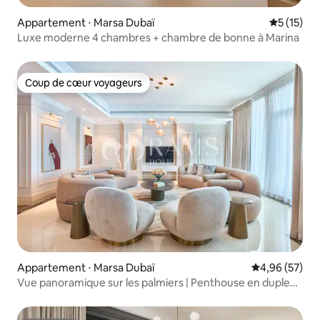
Appartement ⋅ Marsa Dubaï
Évaluation
5 (15)
Luxe moderne 4 chambres + chambre de bonne à Marina
Coup de cœur voyageurs
Coup de cœur voyageurs
Appartement ⋅ Marsa Dubaï
Évaluation mo
4,96 (57)
Vue panoramique sur les palmiers | Penthouse en duplex |
Sky High