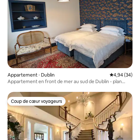
Appartement ⋅ Dublin
Évaluation mo
4,94 (34)
Appartement en front de mer au sud de Dublin - plan
ouvert - Dun-laoghair
Coup de cœur voyageurs
Coup de cœur voyageurs