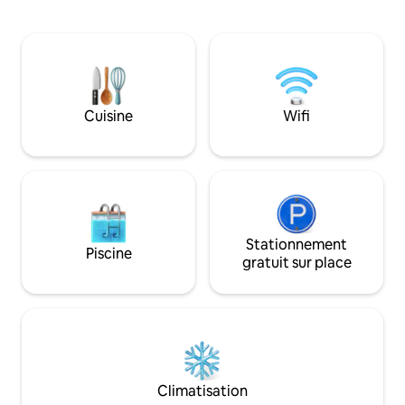
minutes de l'aérop
électrique, d'un mini-réfrigérateur, d'un
M50, situé dans 20
four à micro-ondes et d'un accès
agricoles biologiq
partagé à une cuisine complète.
naturelle des mon
Détendez-vous dans notre sauna ou
Dublin/Wicklow a
notre jacuzzi moyennant des frais
imprenable sur la 
supplémentaires. N'hésitez pas à
Howth et la mer d'Irland
interagir avec nos animaux de la ferme
Cuisine
Wifi
départ idéal pour
(cheval, alpaga, moutons, chèvres) Un
journée dans l'anci
bus direct pour le centre-ville est à
Idéal pour les év
seulement 350 m. Le logement n'est pas
et les tournages.
adapté aux bébés ni aux personnes
handicapées.
Stationnement
Piscine
gratuit sur place
Climatisation