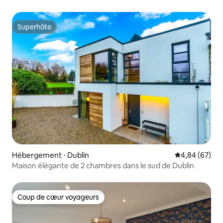
Superhôte
Superhôte
Hébergement ⋅ Dublin
Évaluation mo
4,84 (67)
Maison élégante de 2 chambres dans le sud de Dublin
Coup de cœur voyageurs
Coup de cœur voyageurs