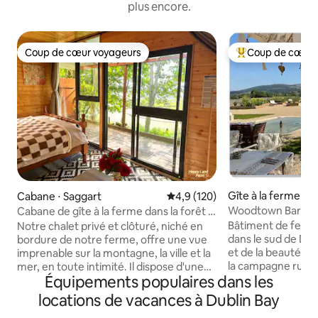
plus encore.
Coup de cœur voyageurs
Coup de cœur 
Coup de cœur voyageurs
Coups de cœur vo
Gîte à la ferme ⋅ D
Cabane ⋅ Saggart
Évaluation moyenne sur la base
4,9 (120)
Woodtown Barn @ 
Cabane de gîte à la ferme dans la forêt –
Farm, SuiteS
Animaux et nature
Bâtiment de fer
Notre chalet privé et clôturé, niché en
dans le sud de Dubl
bordure de notre ferme, offre une vue
et de la beauté d
imprenable sur la montagne, la ville et la
la campagne rurale
mer, en toute intimité. Il dispose d'une
Équipements populaires dans les
commodité des t
douche chaude, d'une machine à café,
urbains et des éq
d'eau filtrée, d'une bouilloire, d'un
locations de vacances à Dublin Bay
ville. À 20 minutes
chauffage au gaz, d'une couverture