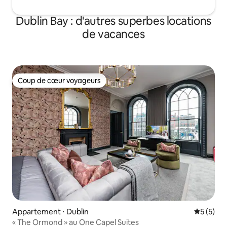
Dublin Bay : d'autres superbes locations
de vacances
Coup de cœur voyageurs
Coup de cœur voyageurs
Appartement ⋅ Dublin
Évaluatio
5 (5)
« The Ormond » au One Capel Suites