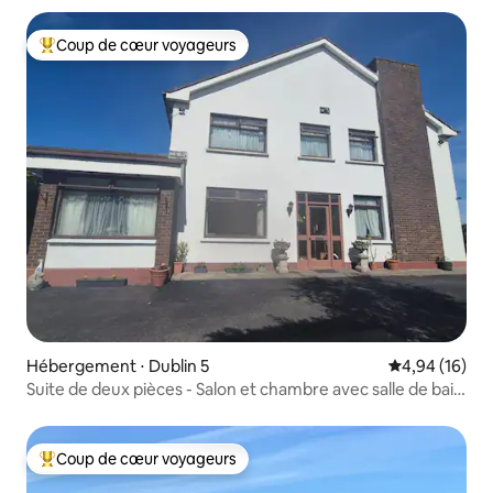
Coup de cœur voyageurs
Coups de cœur voyageurs les plus appréciés
Hébergement ⋅ Dublin 5
Évaluation mo
4,94 (16)
Suite de deux pièces - Salon et chambre avec salle de bain
attenante
Coup de cœur voyageurs
Coups de cœur voyageurs les plus appréciés