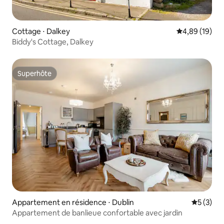
Cottage ⋅ Dalkey
Évaluation mo
4,89 (19)
Biddy's Cottage, Dalkey
Superhôte
Superhôte
Appartement en résidence ⋅ Dublin
Évaluatio
5 (3)
Appartement de banlieue confortable avec jardin