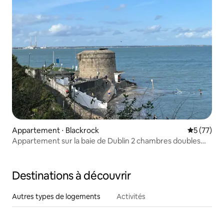
Appartement ⋅ Blackrock
Évaluation
5 (77)
Appartement sur la baie de Dublin 2 chambres doubles
avec salle de bain privative
Destinations à découvrir
Autres types de logements
Activités