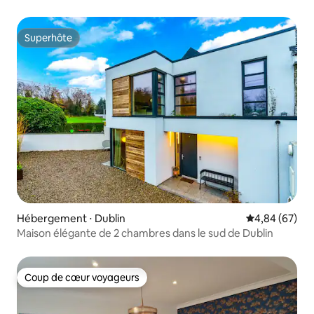
Superhôte
Superhôte
Hébergement ⋅ Dublin
Évaluation mo
4,84 (67)
Maison élégante de 2 chambres dans le sud de Dublin
Coup de cœur voyageurs
Coup de cœur voyageurs