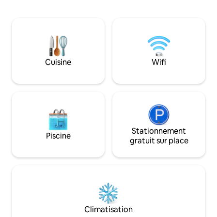
minutes de l'aérop
électrique, d'un mini-réfrigérateur, d'un
M50, situé dans 20
four à micro-ondes et d'un accès
agricoles biologiq
partagé à une cuisine complète.
naturelle des mon
Détendez-vous dans notre sauna ou
Dublin/Wicklow a
notre jacuzzi moyennant des frais
imprenable sur la 
supplémentaires. N'hésitez pas à
Howth et la mer d'Irland
interagir avec nos animaux de la ferme
Cuisine
Wifi
départ idéal pour
(cheval, alpaga, moutons, chèvres) Un
journée dans l'anci
bus direct pour le centre-ville est à
Idéal pour les év
seulement 350 m. Le logement n'est pas
et les tournages.
adapté aux bébés ni aux personnes
handicapées.
Stationnement
Piscine
gratuit sur place
Climatisation