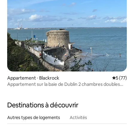
Appartement ⋅ Blackrock
Évaluation
5 (77)
Appartement sur la baie de Dublin 2 chambres doubles
avec salle de bain privative
Destinations à découvrir
Autres types de logements
Activités