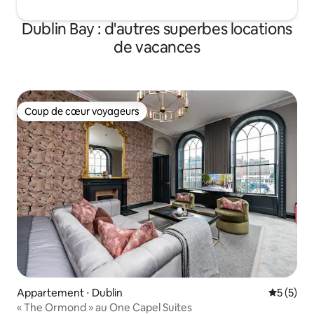
Dublin Bay : d'autres superbes locations
de vacances
Coup de cœur voyageurs
Coup de cœur voyageurs
Appartement ⋅ Dublin
Évaluatio
5 (5)
« The Ormond » au One Capel Suites