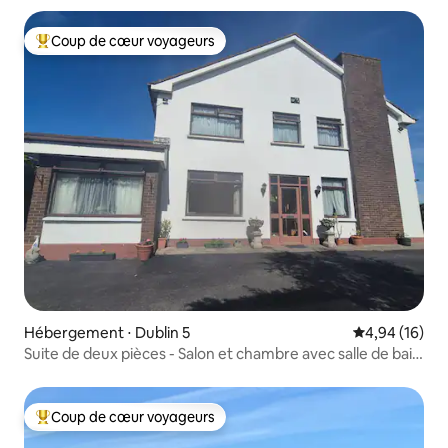
Coup de cœur voyageurs
Coups de cœur voyageurs les plus appréciés
Hébergement ⋅ Dublin 5
Évaluation mo
4,94 (16)
Suite de deux pièces - Salon et chambre avec salle de bain
attenante
Coup de cœur voyageurs
Coups de cœur voyageurs les plus appréciés