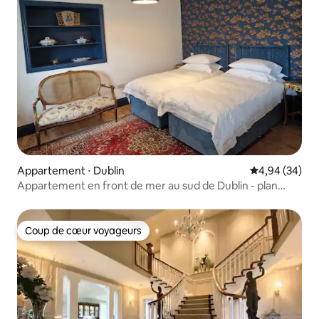
Appartement ⋅ Dublin
Évaluation mo
4,94 (34)
Appartement en front de mer au sud de Dublin - plan
ouvert - Dun-laoghair
Coup de cœur voyageurs
Coup de cœur voyageurs