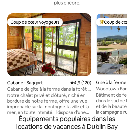
plus encore.
Coup de cœur voyageurs
Coup de cœur 
Coup de cœur voyageurs
Coups de cœur vo
Gîte à la ferme ⋅ D
Cabane ⋅ Saggart
Évaluation moyenne sur la base
4,9 (120)
Woodtown Barn @ 
Cabane de gîte à la ferme dans la forêt –
Farm, SuiteS
Animaux et nature
Bâtiment de fer
Notre chalet privé et clôturé, niché en
dans le sud de Dubl
bordure de notre ferme, offre une vue
et de la beauté d
imprenable sur la montagne, la ville et la
la campagne rurale
mer, en toute intimité. Il dispose d'une
Équipements populaires dans les
commodité des t
douche chaude, d'une machine à café,
urbains et des éq
d'eau filtrée, d'une bouilloire, d'un
locations de vacances à Dublin Bay
ville. À 20 minutes
chauffage au gaz, d'une couverture