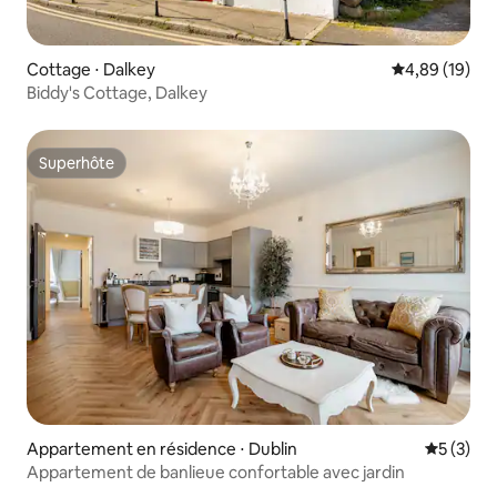
Cottage ⋅ Dalkey
Évaluation mo
4,89 (19)
Biddy's Cottage, Dalkey
Superhôte
Superhôte
Appartement en résidence ⋅ Dublin
Évaluatio
5 (3)
Appartement de banlieue confortable avec jardin