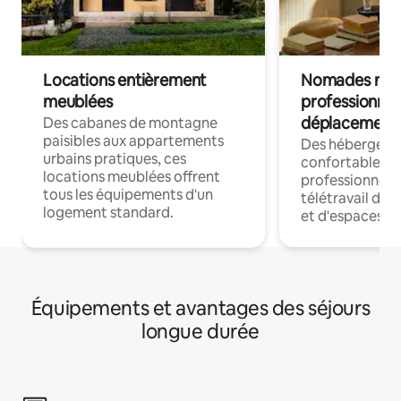
Locations entièrement
Nomades num
meublées
professionnel
déplacement
Des cabanes de montagne
paisibles aux appartements
Des hébergem
urbains pratiques, ces
confortables p
locations meublées offrent
professionnels
tous les équipements d'un
télétravail dis
logement standard.
et d'espaces de
Équipements et avantages des séjours
longue durée