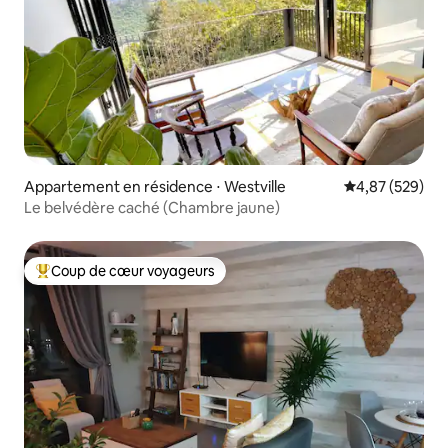
Appartement en résidence ⋅ Westville
Évaluation moy
4,87 (529)
Le belvédère caché (Chambre jaune)
Coup de cœur voyageurs
Coups de cœur voyageurs les plus appréciés