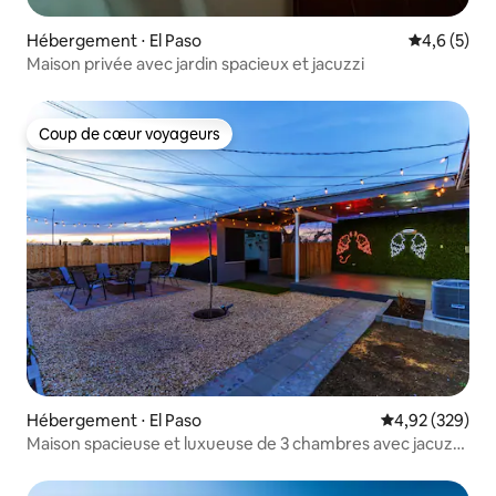
Hébergement ⋅ El Paso
Évaluation 
4,6 (5)
Maison privée avec jardin spacieux et jacuzzi
Coup de cœur voyageurs
Coup de cœur voyageurs
Hébergement ⋅ El Paso
Évaluation moy
4,92 (329)
Maison spacieuse et luxueuse de 3 chambres avec jacuzzi
et jardin