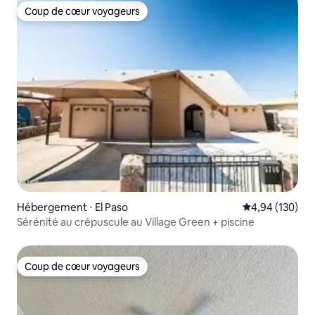
Coup de cœur voyageurs
Coup de cœur voyageurs
Hébergement ⋅ El Paso
Évaluation moy
4,94 (130)
Sérénité au crépuscule au Village Green + piscine
Coup de cœur voyageurs
Coup de cœur voyageurs