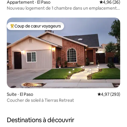
Appartement ⋅ El Paso
Évaluation mo
4,96 (26)
Nouveau logement de 1 chambre dans un emplacement
privilégié près du centre-ville et de Fort Bliss
Coup de cœur voyageurs
Coups de cœur voyageurs les plus appréciés
Suite ⋅ El Paso
Évaluation moy
4,97 (293)
Coucher de soleil à Tierras Retreat
Destinations à découvrir