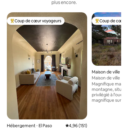
plus encore.
Coup de cœur voyageurs
Coup de cœur 
Coups de cœur voyageurs les plus appréciés
Coups de cœur vo
Maison de ville ⋅ El
Maison de ville mo
montagne à West E
Magnifique maison 
montagne, située
privilégié à l'oues
magnifique sur de
verdoyants luxuriants. (Espace
non accessible) L
2 chambres + 2 sal
familiale confort
Hébergement ⋅ El Paso
Évaluation moyenne sur la base 
4,96 (151)
plafonds à poutre