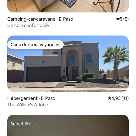
Camping-car/caravane ⋅ El Paso
Évaluatio
5 (5)
Un coin confortable
Coup de cœur voyageurs
Coup de cœur voyageurs
Hébergement ⋅ El Paso
Évaluation mo
4,93 (41)
The Willow's Adobe
Superhôte
Superhôte