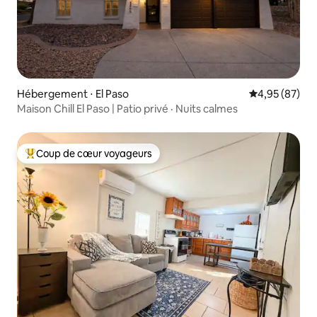
Hébergement ⋅ El Paso
Évaluation mo
4,95 (87)
Maison Chill El Paso | Patio privé · Nuits calmes
Coup de cœur voyageurs
Coups de cœur voyageurs les plus appréciés