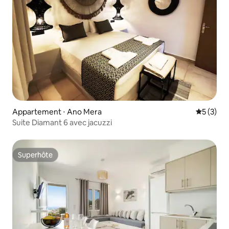
Appartement ⋅ Ano Mera
Évaluatio
5 (3)
Suite Diamant 6 avec jacuzzi
Superhôte
Superhôte