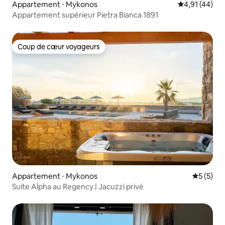
Appartement ⋅ Mykonos
Évaluation mo
4,91 (44)
Appartement supérieur Pietra Bianca 1891
Coup de cœur voyageurs
Coup de cœur voyageurs
Appartement ⋅ Mykonos
Évaluatio
5 (5)
Suite Alpha au Regency | Jacuzzi privé