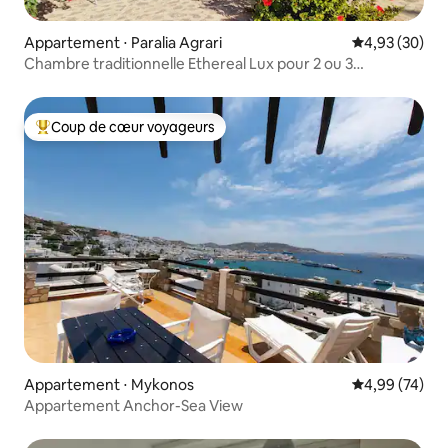
Appartement ⋅ Paralia Agrari
Évaluation mo
4,93 (30)
Chambre traditionnelle Ethereal Lux pour 2 ou 3
personnes
Coup de cœur voyageurs
Coups de cœur voyageurs les plus appréciés
Appartement ⋅ Mykonos
Évaluation mo
4,99 (74)
Appartement Anchor-Sea View