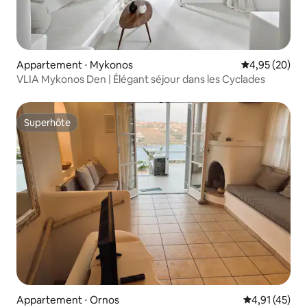
Appartement ⋅ Mykonos
Évaluation mo
4,95 (20)
VLIA Mykonos Den | Élégant séjour dans les Cyclades
Superhôte
Superhôte
Appartement ⋅ Ornos
Évaluation mo
4,91 (45)