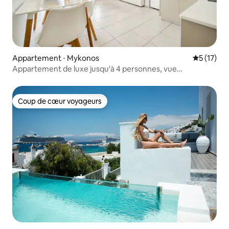
Appartement ⋅ Mykonos
Évaluation
5 (17)
Appartement de luxe jusqu'à 4 personnes, vue
d'ensemble Mykonos
Coup de cœur voyageurs
Coup de cœur voyageurs