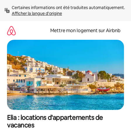
Aller
Certaines informations ont été traduites automatiquement. 
directement
Afficher la langue d'origine
au
contenu
Mettre mon logement sur Airbnb
Elia : locations d'appartements de
vacances