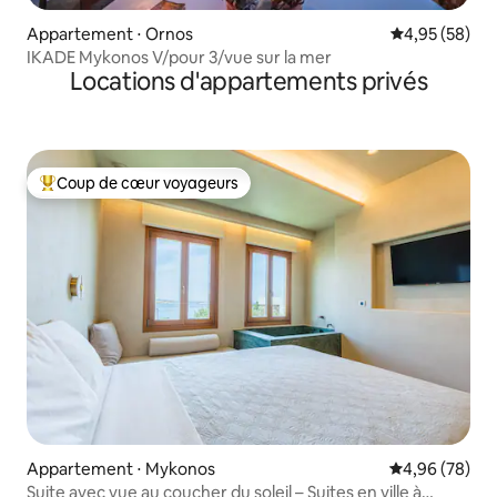
Appartement ⋅ Ornos
Évaluation mo
4,95 (58)
IKADE Mykonos V/pour 3/vue sur la mer
Locations d'appartements privés
Coup de cœur voyageurs
Coups de cœur voyageurs les plus appréciés
Appartement ⋅ Mykonos
Évaluation mo
4,96 (78)
Suite avec vue au coucher du soleil – Suites en ville à