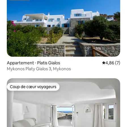
Appartement ⋅ Platis Gialos
Évaluation m
4,86 (7)
Mykonos Platy Gialos 3, Mykonos
Coup de cœur voyageurs
Coup de cœur voyageurs