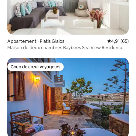
Appartement ⋅ Platis Gialos
Évaluation mo
4,91 (65)
Maison de deux chambres Baybees Sea View Residence
Coup de cœur voyageurs
Coup de cœur voyageurs