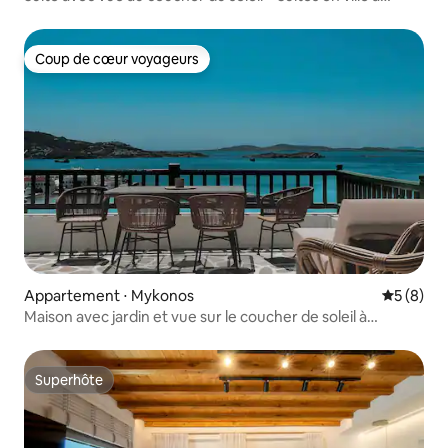
Agadir – Excellent emplacement
Coup de cœur voyageurs
Coup de cœur voyageurs
Appartement ⋅ Mykonos
Évaluatio
5 (8)
Maison avec jardin et vue sur le coucher de soleil à
Mykonos
Superhôte
Superhôte