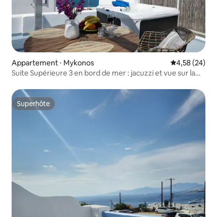
Appartement ⋅ Mykonos
Évaluation mo
4,58 (24)
Suite Supérieure 3 en bord de mer : jacuzzi et vue sur la
mer
Superhôte
Superhôte