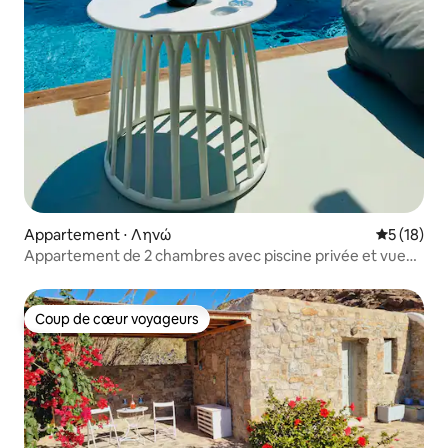
Appartement ⋅ Ληνώ
Évaluation
5 (18)
Appartement de 2 chambres avec piscine privée et vue
sur la mer
Coup de cœur voyageurs
Coup de cœur voyageurs