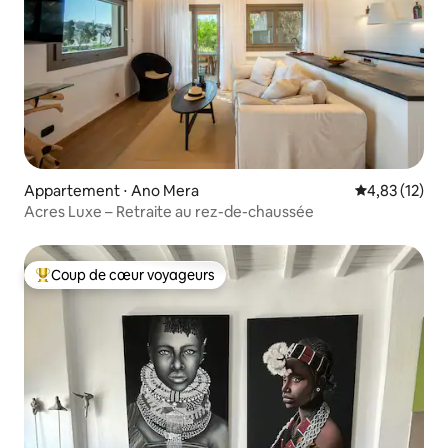
Appartement ⋅ Ano Mera
Évaluation mo
4,83 (12)
Acres Luxe – Retraite au rez-de-chaussée
Coup de cœur voyageurs
Coups de cœur voyageurs les plus appréciés