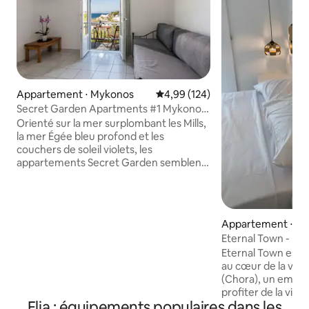
Appartement ⋅ Mykonos
Évaluation moyenne sur la base 
4,99 (124)
Secret Garden Apartments #1 Mykonos
town
Orienté sur la mer surplombant les Mills,
la mer Égée bleu profond et les
couchers de soleil violets, les
appartements Secret Garden semblent
idéaux pour la détente, le
rajeunissement et la tranquillité.
L'ameublement élégant, les touches
décoratives attentionnées et l'excellent
Appartement ⋅ M
équipement (télévision par satellite,
Eternal Town - D
climatisation, réfrigérateur, machine à
(centre-ville de M
Eternal Town est u
café, machine à café, produits de salle
au cœur de la vieil
de bain) garantissent que vous ne
(Chora), un empla
manquerez de rien. Chaque
profiter de la vill
appartement comprend une chambre,
Elia : équipements populaires dans les
célèbres restauran
un salon, une cuisine et une salle de bain,