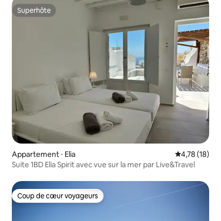
Superhôte
Superhôte
Appartement ⋅ Elia
Évaluation mo
4,78 (18)
Suite 1BD Elia Spirit avec vue sur la mer par Live&Travel
Coup de cœur voyageurs
Coup de cœur voyageurs