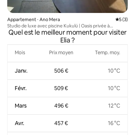
Appartement ⋅ Ano Mera
Évaluatio
5 (3)
Studio de luxe avec piscine Kukulú | Oasis privée à
Quel est le meilleur moment pour visiter
Mykonos
Elia ?
Mois
Prix moyen
Temp. moy.
Janv.
506 €
10 °C
Févr.
509 €
10 °C
Mars
496 €
12 °C
Avr.
457 €
16 °C