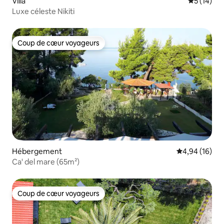
Villa
Évaluation
5 (14)
Luxe céleste Nikiti
Coup de cœur voyageurs
Coup de cœur voyageurs
Hébergement
Évaluation mo
4,94 (16)
Ca' del mare (65m²)
Coup de cœur voyageurs
Coup de cœur voyageurs