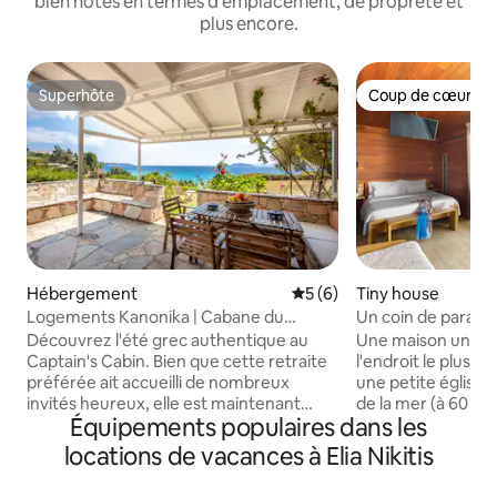
bien notés en termes d'emplacement, de propreté et
plus encore.
Superhôte
Coup de cœur vo
Superhôte
Coup de cœur vo
Hébergement
Évaluation moyenne sur la 
5 (6)
Tiny house
Logements Kanonika | Cabane du
Un coin de paradis 
capitaine
Découvrez l'été grec authentique au
Une maison unique
Captain's Cabin. Bien que cette retraite
l'endroit le plus id
préférée ait accueilli de nombreux
une petite église e
invités heureux, elle est maintenant
de la mer (à 60 m) ! Tout ce dont vo
Équipements populaires dans les
sous une nouvelle direction et
avez besoin dans 3
réinventée à travers notre philosophie
et elle est entiè
locations de vacances à Elia Nikitis
« Kanonika » : faire les choses de la
toutes les commo
bonne manière, avec authenticité et
expérience confort