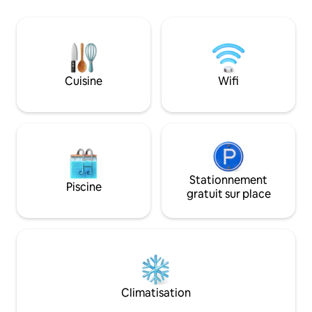
cœur. Cette maison de plage unique de
vous êtes à la rec
60 m² offre un agencement sur deux
pour vous détendr
niveaux et une vue panoramique sur la
beautés de la natur
mer Égée. Que vous fassiez un
pour vous ! Il y a 
barbecue sur votre terrasse privée ou
d'enregistrement 
que vous regardiez le coucher du soleil,
sur le site. Vous r
Cuisine
Wifi
profitez d'un séjour classique, rafraîchi.
informations néce
Découvrez la Grèce « Kanonika Homes »
arrivée.
— exactement comme elle était censée
être.
Stationnement
Piscine
gratuit sur place
Climatisation