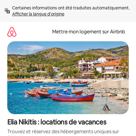
Aller
Certaines informations ont été traduites automatiquement. 
directement
Afficher la langue d'origine
au
contenu
Mettre mon logement sur Airbnb
Elia Nikitis : locations de vacances
Trouvez et réservez des hébergements uniques sur