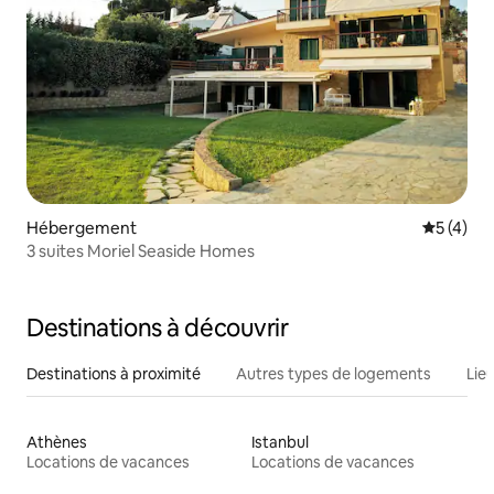
Hébergement
Évaluatio
5 (4)
3 suites Moriel Seaside Homes
Destinations à découvrir
Destinations à proximité
Autres types de logements
Lie
Athènes
Istanbul
Locations de vacances
Locations de vacances