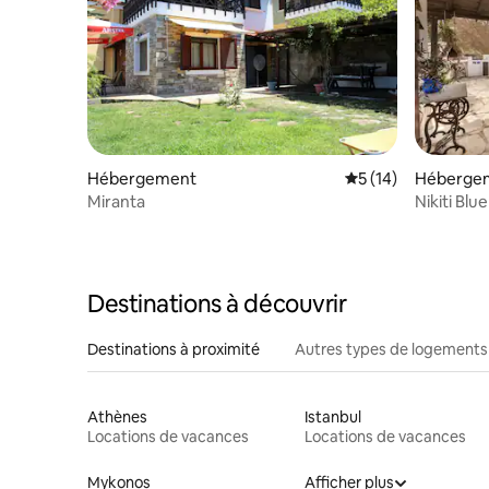
Hébergement
Évaluation moyenne
5 (14)
Héberge
Miranta
Nikiti Bl
Destinations à découvrir
Destinations à proximité
Autres types de logements
Athènes
Istanbul
Locations de vacances
Locations de vacances
Mykonos
Afficher plus