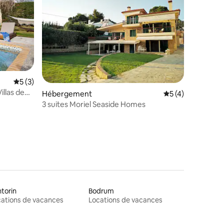
ntaires : 4,93 sur 5
Évaluation moyenne sur la base de 3 commentaires : 5 sur 5
5 (3)
Villas de
Hébergement
Évaluation moyenn
5 (4)
3 suites Moriel Seaside Homes
torin
Bodrum
ations de vacances
Locations de vacances