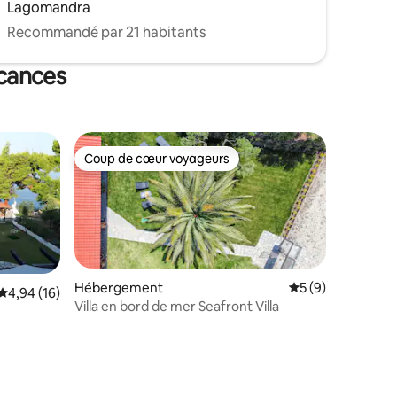
Lagomandra
Recommandé par 21 habitants
acances
Coup de cœur voyageurs
Coup de cœur voyageurs
Hébergement
Évaluation moyenn
5 (9)
Évaluation moyenne sur la base de 16 commentaires : 4,94 sur 5
4,94 (16)
Villa en bord de mer Seafront Villa