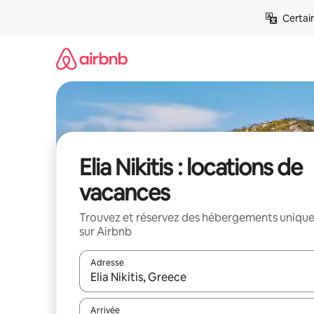
Aller
Certai
directement
au
contenu
Elia Nikitis : locations de
vacances
Trouvez et réservez des hébergements uniqu
sur Airbnb
Adresse
Lorsque les résultats s'affichent, utilisez les flèc
Arrivée