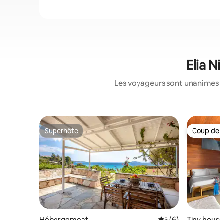
Elia N
Les voyageurs sont unanimes 
Superhôte
Coup de
Superhôte
Coup de
Hébergement
Évaluation moyenn
5 (6)
Tiny hous