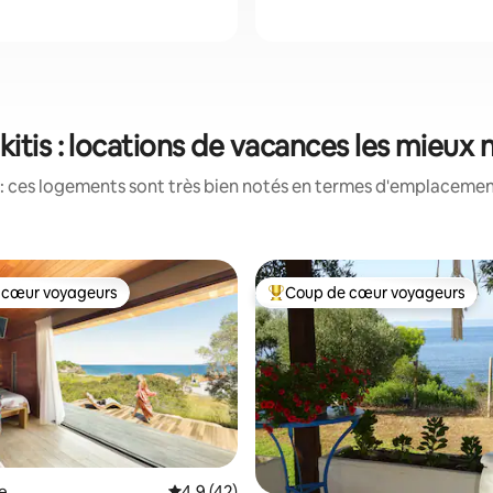
ikitis : locations de vacances les mieux
: ces logements sont très bien notés en termes d'emplacement
 cœur voyageurs
Coup de cœur voyageurs
 cœur voyageurs
Coups de cœur voyageurs les p
e sur la base de 6 commentaires : 5 sur 5
e
Évaluation moyenne sur la base de 42 comm
4,9 (42)