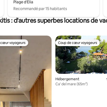
Plage d'Elia
Recommandé par 15 habitants
ikitis : d'autres superbes locations de v
 cœur voyageurs
Coup de cœur voyageurs
 cœur voyageurs
Coup de cœur voyageurs
Hébergement
Ca' del mare (65m²)
r la base de 71 commentaires : 4,97 sur 5