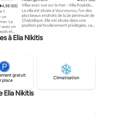
pierres d
Villas avec vue sur la mer - Villa Poséidon
Évaluation moyenne sur la base de 65 commentaires : 4,98 sur 5
4,98 (65)
mer et le 
avec piscine privée
La villa est située à Vourvourou, l'un des
minutes d
e 1
plus beaux endroits de la 2e péninsule de
Sithonia,
r un
Chalcidique. Elle est située dans une
Kalogria,
 mer. La
position particulièrement privilégiée, car
r avec un
les villas du complexe sont construites en
asols et
amphithéâtre dans un espace
 à Elia Nikitis
entièrement vert de 4 200 m² avec une
vue panoramique sur les petites îles du
remière
golfe de Sigitikos et l'imposant mont
 taverne
Athos en arrière-plan. Constitue une
eos
oasis de tranquillité et de luxe. C'est
km offrent
l'endroit idéal pour se détendre pour
e
tous ceux qui recherchent un
es dans
hébergement exceptionnel et
ement gratuit
, de
Climatisation
confortable.
r place
 leurs
Elia Nikitis