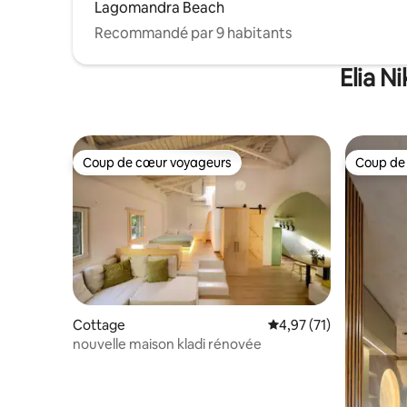
Lagomandra Beach
Recommandé par 9 habitants
Elia N
Coup de cœur voyageurs
Coup de
Coup de cœur voyageurs
Coup de
Cottage
Évaluation moyenne su
4,97 (71)
nouvelle maison kladi rénovée