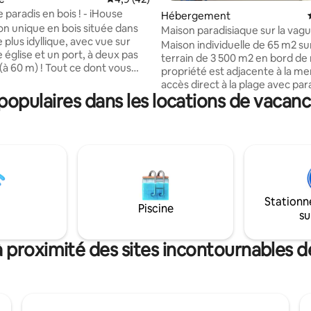
 paradis en bois ! - iHouse
Hébergement
n unique en bois située dans
Maison paradisiaque sur la vagu
le plus idyllique, avec vue sur
Maison individuelle de 65 m2 su
 église et un port, à deux pas
terrain de 3 500 m2 en bord de
! Tout ce dont vous
propriété est adjacente à la me
n dans 39 m2 ! C'est l'iHouse et
accès direct à la plage avec par
entièrement équipée avec
pulaires dans les locations de vacances
transats privés. À 50 m, il y a une plage de
s commodités pour une
sable. À 400 m, il y a un café, un bar et un
 confortable et inoubliable. Si
marché pour les produits de p
 à la recherche d'un endroit
nécessité et à 500 m, il y a une
 détendre et profiter des
avec une excellente cuisine. N
 la nature, alors l'iHouse est
Marmaras à 8 km et Nikiti à 12 
! Il y a un système
la possibilité de toutes sortes d
trement automatique alloué
divertissements, de promenad
e. Vous recevrez toutes les
Stationn
un environnement cosmopolite
Piscine
ons nécessaires avant votre
su
nourriture et de shopping dans
riches marchés.
 proximité des sites incontournables de 