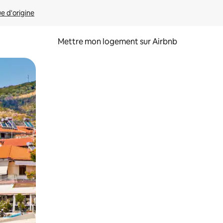
ue d'origine
Mettre mon logement sur Airbnb
sant glisser.