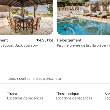
 sur la base de 14 commentaires : 5 sur 5
ment
Évaluation moyenne sur la base de 15 comme
4,93 (15)
Hébergement
ue Lagoon, Jack Sparrow
Piscine privée de la villa bleue | 
luxe Palmrise
Lieux incontournables à proximité
Tirana
Thessalonique
San
Locations de vacances
Locations de vacances
Loc