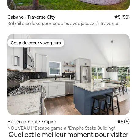
Cabane ⋅ Traverse City
Évaluation
5 (50)
Retraite de luxe pour couples avec jacuzzi à Traverse
City !
Coup de cœur voyageurs
Coup de cœur voyageurs
Hébergement ⋅ Empire
Évaluatio
5 (5)
NOUVEAU ! *Escape game à l'Empire State Building*
Quel est le meilleur moment pour visiter