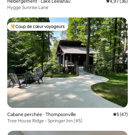
Hébergement ⋅ Lake Leelanau
Évaluation mo
4,97 (36)
Hygge Sunrise Lane
Coup de cœur voyageurs
Coups de cœur voyageurs les plus appréciés
Cabane perchée ⋅ Thompsonville
Évaluation
5 (47)
Tree House Ridge - Springer Inn (#5)