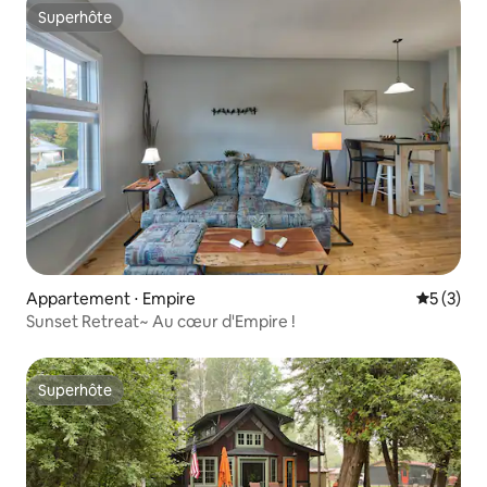
Superhôte
Superhôte
Appartement ⋅ Empire
Évaluatio
5 (3)
Sunset Retreat~ Au cœur d'Empire !
Superhôte
Superhôte