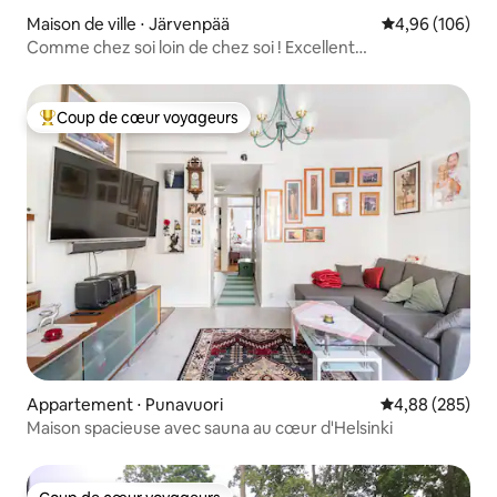
Maison de ville ⋅ Järvenpää
Évaluation moy
4,96 (106)
Comme chez soi loin de chez soi ! Excellent
emplacement !
Coup de cœur voyageurs
Coups de cœur voyageurs les plus appréciés
Appartement ⋅ Punavuori
Évaluation moy
4,88 (285)
Maison spacieuse avec sauna au cœur d'Helsinki