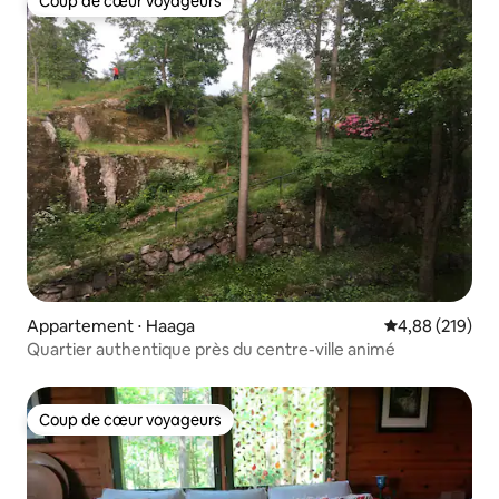
Coup de cœur voyageurs
Coup de cœur voyageurs
Appartement ⋅ Haaga
Évaluation moy
4,88 (219)
Quartier authentique près du centre-ville animé
Coup de cœur voyageurs
Coup de cœur voyageurs