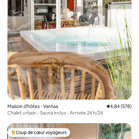
Maison d'hôtes ⋅ Vantaa
Évaluation moy
4,84 (578)
Chalet urbain - Sauna inclus - Arrivée 24 h/24
Coup de cœur voyageurs
Coups de cœur voyageurs les plus appréciés