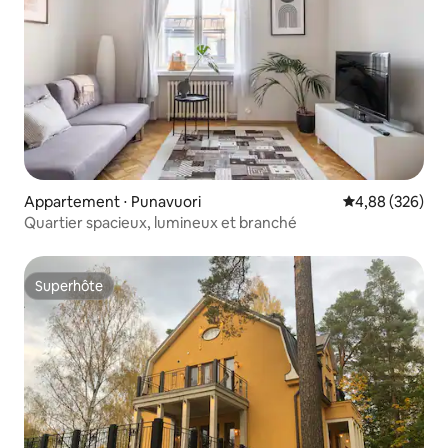
Appartement ⋅ Punavuori
Évaluation moy
4,88 (326)
Quartier spacieux, lumineux et branché
Superhôte
Superhôte