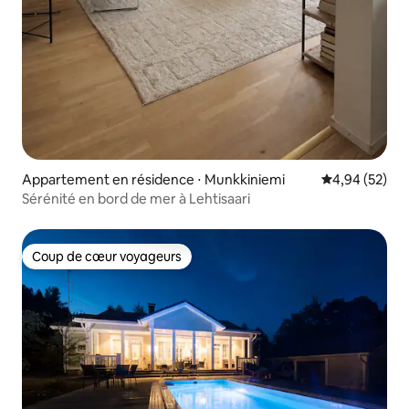
Appartement en résidence ⋅ Munkkiniemi
Évaluation mo
4,94 (52)
Sérénité en bord de mer à Lehtisaari
Coup de cœur voyageurs
Coup de cœur voyageurs