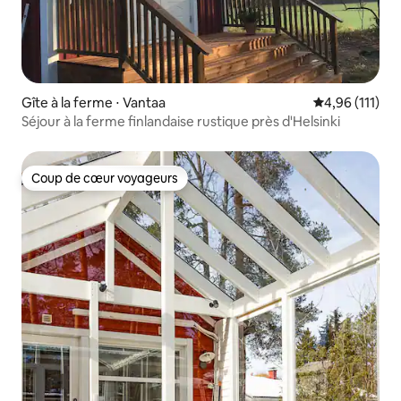
Gîte à la ferme ⋅ Vantaa
Évaluation moy
4,96 (111)
Séjour à la ferme finlandaise rustique près d'Helsinki
Coup de cœur voyageurs
Coup de cœur voyageurs