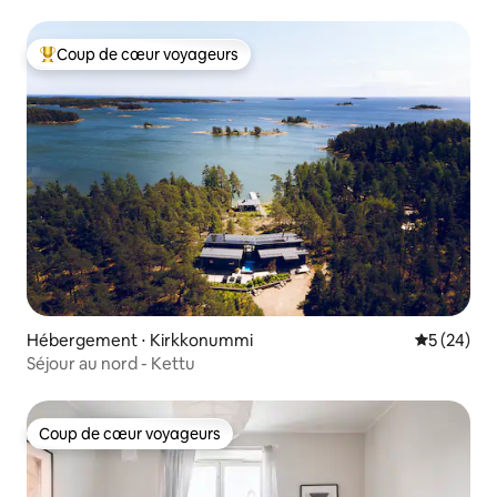
Coup de cœur voyageurs
Coups de cœur voyageurs les plus appréciés
Hébergement ⋅ Kirkkonummi
Évaluation
5 (24)
Séjour au nord - Kettu
Coup de cœur voyageurs
Coup de cœur voyageurs