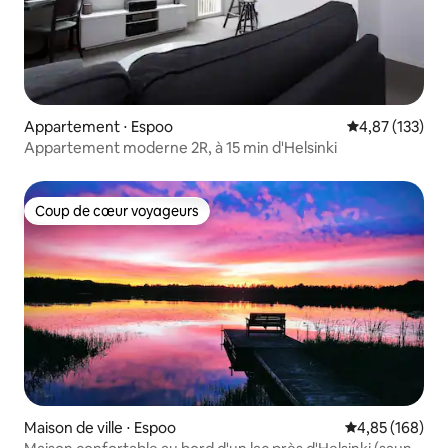
Appartement ⋅ Espoo
Évaluation moy
4,87 (133)
Appartement moderne 2R, à 15 min d'Helsinki
Coup de cœur voyageurs
Coup de cœur voyageurs
Maison de ville ⋅ Espoo
Évaluation moy
4,85 (168)