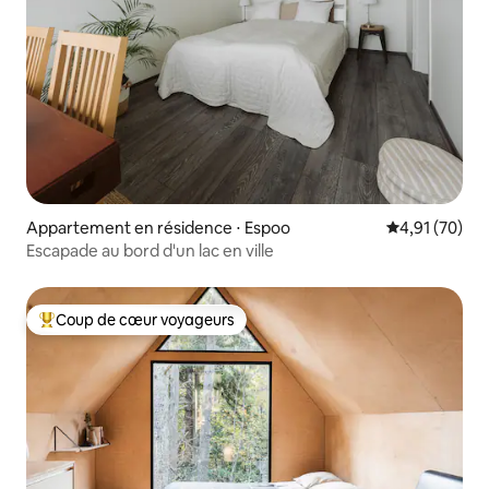
Appartement en résidence ⋅ Espoo
Évaluation mo
4,91 (70)
Escapade au bord d'un lac en ville
Coup de cœur voyageurs
Coups de cœur voyageurs les plus appréciés