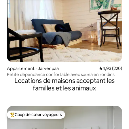
Appartement ⋅ Järvenpää
Évaluation moy
4,93 (220)
Petite dépendance confortable avec sauna en rondins
Locations de maisons acceptant les
familles et les animaux
Coup de cœur voyageurs
Coups de cœur voyageurs les plus appréciés