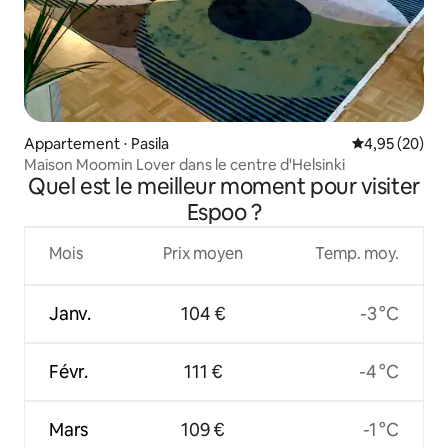
Appartement ⋅ Pasila
Évaluation mo
4,95 (20)
Maison Moomin Lover dans le centre d'Helsinki
Quel est le meilleur moment pour visiter
Espoo ?
Mois
Prix moyen
Temp. moy.
Janv.
104 €
-3 °C
Févr.
111 €
-4 °C
Mars
109 €
-1 °C