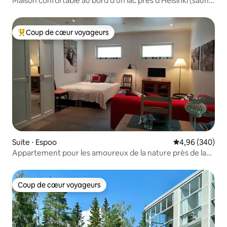
Maison confortable au bord d'un lac près d'Helsinki (sauna
et bateau)
Coup de cœur voyageurs
Coups de cœur voyageurs les plus appréciés
Suite ⋅ Espoo
Évaluation moy
4,96 (340)
Appartement pour les amoureux de la nature près de la
forêt de Nuuksio
Coup de cœur voyageurs
Coup de cœur voyageurs