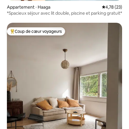
Appartement ⋅ Haaga
Évaluation mo
4,78 (23)
*Spacieux séjour avec lit double, piscine et parking gratuit*
Coup de cœur voyageurs
Coups de cœur voyageurs les plus appréciés